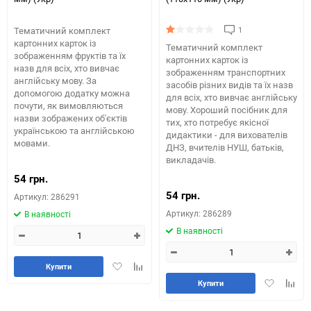
1
Тематичний комплект
картонних карток із
Тематичний комплект
зображенням фруктів та їх
картонних карток із
назв для всіх, хто вивчає
зображенням транспортних
англійську мову. За
засобів різних видів та їх назв
допомогою додатку можна
для всіх, хто вивчає англійську
почути, як вимовляються
мову. Хороший посібник для
назви зображених об'єктів
тих, хто потребує якісної
українською та англійською
дидактики - для вихователів
мовами.
ДНЗ, вчителів НУШ, батьків,
викладачів.
54 грн.
54 грн.
Артикул: 286291
Артикул: 286289
В наявності
В наявності
Додати
Додайте
Купити
в
до
Додати
Додай
Купити
обране
таблиці
в
до
порівняння
обране
табли