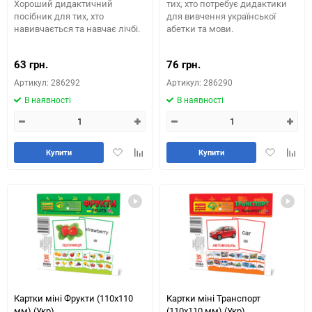
Хороший дидактичний
тих, хто потребує дидактики
посібник для тих, хто
для вивчення української
навивчається та навчає лічбі.
абетки та мови.
63 грн.
76 грн.
Артикул: 286292
Артикул: 286290
В наявності
В наявності
Додати
Додайте
Додати
Додай
Купити
Купити
в
до
в
до
обране
таблиці
обране
табли
порівняння
порів
Картки міні Фрукти (110х110
Картки міні Транспорт
мм) (Укр)
(110х110 мм) (Укр)