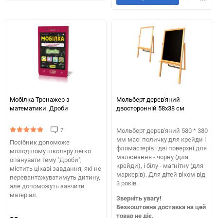
в
до
обране
таблиці
обране
табли
порівняння
порів
Мобілка Тренажер з
Мольберт дерев'яний
математики. Дроби
двосторонній 58х38 см
7
Мольберт дерев'яний 580 * 380
мм має: поличку для крейди і
Посібник допоможе
фломастерів і дві поверхні для
молодшому школяру легко
малювання - чорну (для
опанувати тему "Дроби",
крейди), і білу - магнітну (для
містить цікаві завдання, які не
маркерів). Для дітей віком від
перевантажуватимуть дитину,
3 років.
але допоможуть завчити
матеріал.
Зверніть увагу!
Безкоштовна доставка на цей
товар не діє.