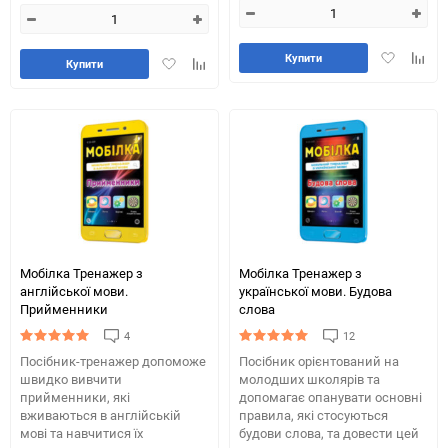
Додати
Додай
Купити
Додати
Додайте
Купити
в
до
в
до
обране
табли
обране
таблиці
порів
порівняння
Мобілка Тренажер з
Мобілка Тренажер з
англійської мови.
української мови. Будова
Прийменники
слова
4
12
Посібник-тренажер допоможе
Посібник орієнтований на
швидко вивчити
молодших школярів та
прийменники, які
допомагає опанувати основні
вживаються в англійській
правила, які стосуються
мові та навчитися їх
будови слова, та довести цей