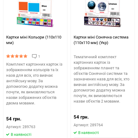
Картки міні Кольори (110х110
Картки міні Сонячна система
мм)
(110х110 мм) (Укр)
1
Тематичний комплект
картонних карток із
Комплект картонних карток із
зображенням планет та
зображенням кольорів та їх
об'єктів Сонячної системи та
назв для всіх, хто вивчає
зазначених назв для всіх, хто
англійську мову. За
вивчає англійську мову. За
допомогою додатку можна
допомогою додатку можна
почути, як вимовляються
почути, як вимовляються
назви зображених об'єктів
назви об'єктів 2 мовами.
двома мовами.
54 грн.
54 грн.
Артикул: 289764
Артикул: 289763
В наявності
В наявності