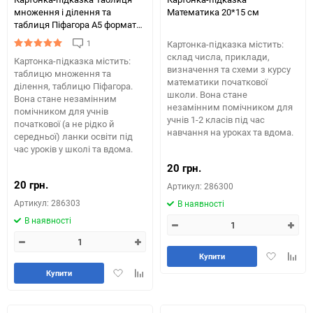
множення і ділення та
Математика 20*15 см
таблиця Піфагора А5 формату
(210х148 мм)
1
Картонка-підказка містить:
склад числа, приклади,
Картонка-підказка містить:
визначення та схеми з курсу
таблицю множення та
математики початкової
ділення, таблицю Піфагора.
школи. Вона стане
Вона стане незамінним
незамінним помічником для
помічником для учнів
учнів 1-2 класів під час
початкової (а не рідко й
навчання на уроках та вдома.
середньої) ланки освіти під
час уроків у школі та вдома.
20 грн.
20 грн.
Артикул: 286300
Артикул: 286303
В наявності
В наявності
Додати
Додай
Купити
в
до
Додати
Додайте
Купити
обране
табли
в
до
порів
обране
таблиці
порівняння