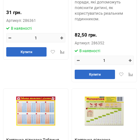
поради, які допоможуть
пояснити дитині, як
31 грн.
користуватись реальним
годинником.
Артикул: 286361
В наявності
82,50 грн.
Артикул: 286352
В наявності
Додати
Додайте
Купити
в
до
обране
таблиці
порівняння
Додати
Додай
Купити
в
до
обране
табли
порів
Картонка-підказка Таблиця
Картонка-підказка