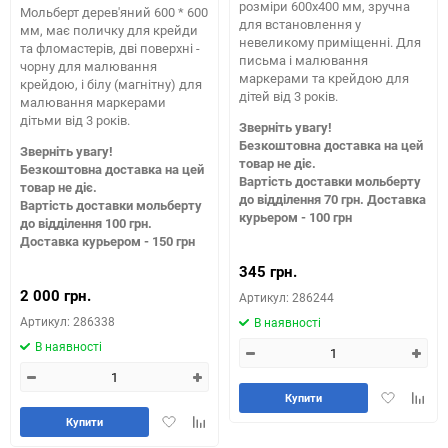
розміри 600х400 мм, зручна
Мольберт дерев'яний 600 * 600
для встановлення у
мм, має поличку для крейди
невеликому приміщенні. Для
та фломастерів, дві поверхні -
письма і малювання
чорну для малювання
маркерами та крейдою для
крейдою, і білу (магнітну) для
дітей від 3 років.
малювання маркерами
дітьми від 3 років.
Зверніть увагу!
Безкоштовна доставка на цей
Зверніть увагу!
товар не діє.
Безкоштовна доставка на цей
Вартість доставки мольберту
товар не діє.
до відділення 70 грн. Доставка
Вартість доставки мольберту
курьером - 100 грн
до відділення 100 грн.
Доставка курьером - 150 грн
345 грн.
2 000 грн.
Артикул: 286244
Артикул: 286338
В наявності
В наявності
Додати
Додай
Купити
в
до
Додати
Додайте
Купити
обране
табли
в
до