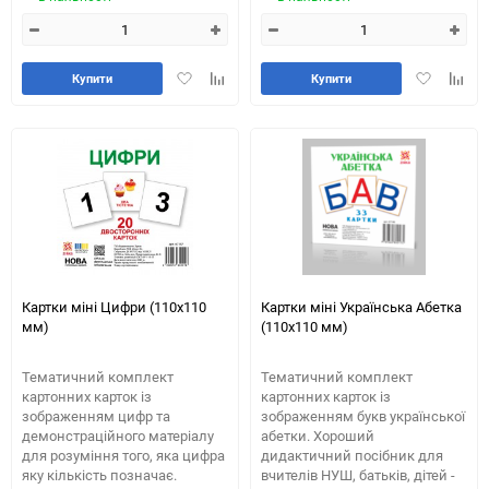
Додати
Додайте
Додати
Додай
Купити
Купити
в
до
в
до
обране
таблиці
обране
табли
порівняння
порів
Картки міні Цифри (110х110
Картки міні Українська Абетка
мм)
(110х110 мм)
Тематичний комплект
Тематичний комплект
картонних карток із
картонних карток із
зображенням цифр та
зображенням букв української
демонстраційного матеріалу
абетки. Хороший
для розуміння того, яка цифра
дидактичний посібник для
яку кількість позначає.
вчителів НУШ, батьків, дітей -