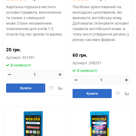
Картонка-підказка містить
Посібник орієнтований на
основні правила, визначення
молодших школяриків, які
та схеми з німецької
вивчають англійську мову.
мови.Стане незамінним
Допомагає опанувати основні
помічником для учнів 1-2
правила англійської мови, в
класів під час уроків та вдома.
тому числі утворення речень у
різних часових формах.
20 грн.
60 грн.
Артикул: 301991
Артикул: 298297
В наявності
В наявності
Додати
Додайте
Купити
Додати
Додай
в
до
Купити
в
до
обране
таблиці
обране
табли
порівняння
порів