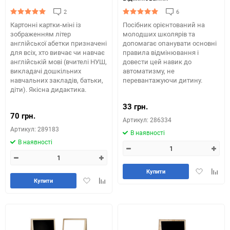
2
6
Картонні картки-міні із
Посібник орієнтований на
зображенням літер
молодших школярів та
англійської абетки призначені
допомагає опанувати основні
для всіх, хто вивчає чи навчає
правила відмінювання і
англійській мові (вчителі НУШ,
довести цей навик до
викладачі дошкільних
автоматизму, не
навчальних закладів, батьки,
перевантажуючи дитину.
діти). Якісна дидактика.
33 грн.
70 грн.
Артикул: 286334
Артикул: 289183
В наявності
В наявності
Додати
Додай
Купити
Додати
Додайте
в
до
Купити
в
до
обране
табли
обране
таблиці
порів
порівняння