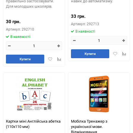
правильно застосовувати.
навик до автоматизму.
Для молодших школярів.
33 грн.
30 грн.
Артикул: 292713
Артикул: 292710
В наявності
В наявності
Додати
Додай
Купити
Додати
Додайте
в
до
Купити
в
до
обране
табли
обране
таблиці
порів
порівняння
Картки міні Англійська абетка
Мобілка Тренажер з
(110х110 мм)
української мови.
Вiдмiнювання