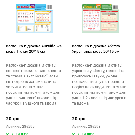
Картонка-підказка Англійська
Картонка-підказка Абетка
мова 1 клас 20*15 см
Українська мова 20*15 см
Картонка-підказка містить:
Картонка-підказка містить:
основні правила, визначення
українську абетку, голосні та
та схеми з англійської мови,
приголосні звуки, умовні
які потрібно запам'ятати та
позначення звуків, правила
завчити. Вона стане
поділу на склади. Вона стане
незамінним помічником для
незамінним помічником для
учнів початкової школи під
учнів 1-2 класів під час уроків
час уроків у школі та вдома.
та вдома.
20 грн.
20 грн.
Артикул: 286295
Артикул: 286293
В наявності
В наявності