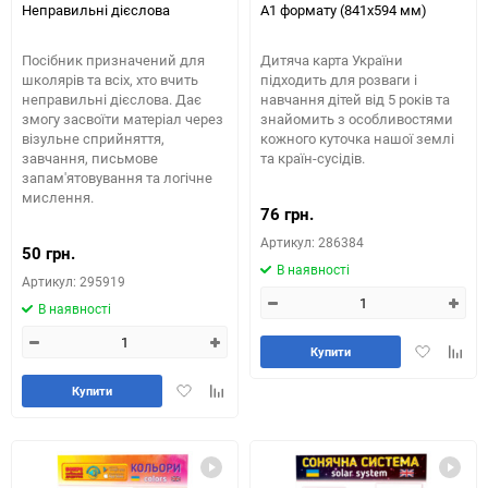
Неправильні дієслова
А1 формату (841х594 мм)
Посібник призначений для
Дитяча карта України
школярів та всіх, хто вчить
підходить для розваги і
неправильні дієслова. Дає
навчання дітей від 5 років та
змогу засвоїти матеріал через
знайомить з особливостями
візульне сприйняття,
кожного куточка нашої землі
завчання, письмове
та країн-сусідів.
запам'ятовування та логічне
мислення.
76 грн.
Артикул: 286384
50 грн.
В наявності
Артикул: 295919
В наявності
Додати
Додай
Купити
в
до
Додати
Додайте
обране
табли
Купити
в
до
порів
обране
таблиці
порівняння