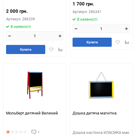
1 700 грн.
2 000 грн.
Артикул: 286341
Артикул: 286339
В наявності
В наявності
Додати
Додай
Купити
в
до
Додати
Додайте
Купити
обране
табли
в
до
порів
обране
таблиці
порівняння
Мольберт дитячий Великий
Дошка дитяча магнітна
1
Дошка настінна КЛАСИКА має