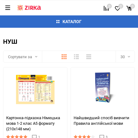
0
0
0
КАТАЛОГ
НУШ
Плитка
Детально
Список
Сортувати за
30
30
60
90
150
Картонка-підказка Німецька
Найшвидший спосіб вивчити
мова 1-2 клас А5 формату
Правила англійської мови
(210х148 мм)
1
3