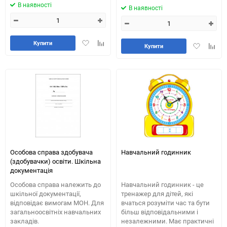
В наявності
В наявності
Додати
Додайте
Купити
Додати
Додай
Купити
в
до
в
до
обране
таблиці
обране
табли
порівняння
порів
Особова справа здобувача
Навчальний годинник
(здобувачки) освіти. Шкільна
документація
Особова справа належить до
Навчальний годинник - це
шкільної документації,
тренажер для дітей, які
відповідає вимогам МОН. Для
вчаться розуміти час та бути
загальноосвітніх навчальних
більш відповідальними і
закладів.
незалежними. Має практичні