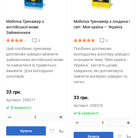
Мобілка Тренажер з
Мобілка Тренажер з людина і
англійської мови.
світ. Моя країна — Україна
Займенники
5
5
Цей посібник-тренажер
Посібник допоможе
допоможе швидко вивчити
молодшому школяру швидко
займенники англійської мови
опанувати тему "Моя країна -
та навчитися їх правильно
Україна", містить цікаві
вживати. Для молодших
завдання, які допоможуть
школярів.
завчити матеріал швидко та
легко.
33 грн.
33 грн.
Артикул: 298577
Артикул: 298578
В наявності
В наявності
Додати
Додайте
Купити
Додати
Додай
в
до
Купити