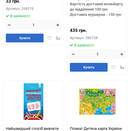
33 грн.
Вартість доставки мольберту
Артикул: 298579
до відділення 100 грн.
Доставка курьером - 150 грн
В наявності
435 грн.
Додати
Додайте
Артикул: 286758
Купити
в
до
В наявності
обране
таблиці
порівняння
Додати
Додай
Купити
в
до
обране
табли
порів
Найшвидший спосіб вивчити
Плакат Дитяча карта України