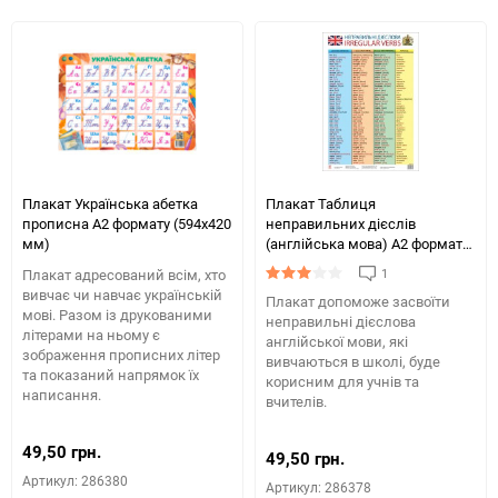
порів
обране
таблиці
порівняння
Плакат Українська абетка
Плакат Таблиця
прописна А2 формату (594х420
неправильних дієслів
мм)
(англійська мова) А2 формату
(594х420 мм)
1
Плакат адресований всім, хто
вивчає чи навчає українській
Плакат допоможе засвоїти
мові. Разом із друкованими
неправильні дієслова
літерами на ньому є
англійської мови, які
зображення прописних літер
вивчаються в школі, буде
та показаний напрямок їх
корисним для учнів та
написання.
вчителів.
49,50 грн.
49,50 грн.
Артикул: 286380
Артикул: 286378