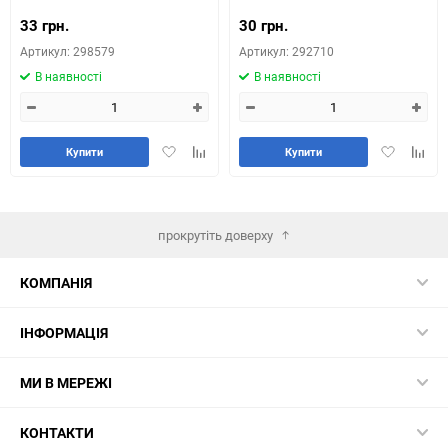
33 грн.
30 грн.
Артикул: 298579
Артикул: 292710
В наявності
В наявності
Додати
Додайте
Додати
Додай
Купити
Купити
в
до
в
до
обране
таблиці
обране
табли
порівняння
порів
прокрутіть доверху
КОМПАНІЯ
ІНФОРМАЦІЯ
МИ В МЕРЕЖІ
КОНТАКТИ