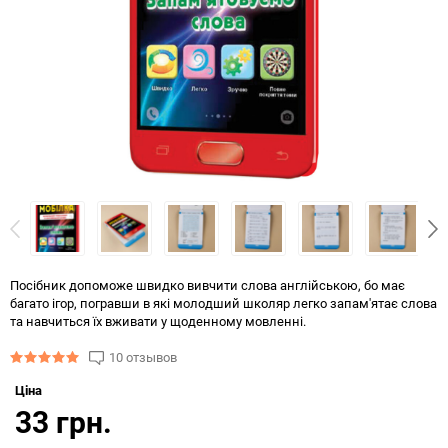
Посібник допоможе швидко вивчити слова англійською, бо має
багато ігор, погравши в які молодший школяр легко запам'ятає слова
та навчиться їх вживати у щоденному мовленні.
10 отзывов
Ціна
33 грн.