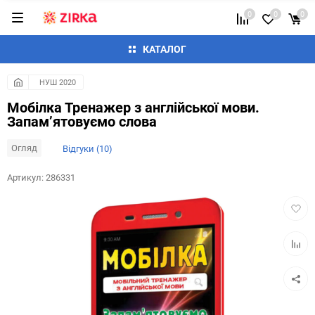
0
0
0
КАТАЛОГ
НУШ 2020
Мобілка Тренажер з англійської мови.
Запам’ятовуємо слова
Огляд
Відгуки (10)
Артикул:
286331
Додат
в
обран
Додай
до
таблиц
порівн