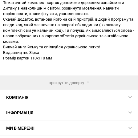
Тематичний комплект карток допоможе дорослим ознайомити
дитину з навколишнім світом, розвинути мовлення, навчити
порівнювати, класифікувати, узагальнювати.
Скачай додаток, встанови його на свій пристрій, відкрий програму та
введи код, який зазначено на звороті обкладинки (в кожному
комплекті свій унікальний код). Ти почуєш, як вимовляються слова -
назви зображених на картках об'єктів українською та англійською
мовами.
Вивчай англійську та спілкуйся українською легко!
Видавництво Зірка
Розмір карток 110х110 мм
прокрутіть доверху
КОМПАНІЯ
ІНФОРМАЦІЯ
МИ В МЕРЕЖІ