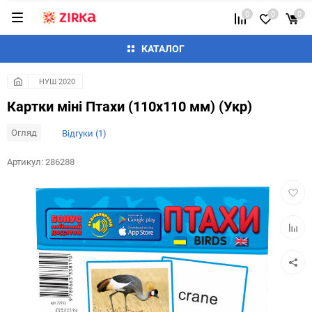
0
0
0
КАТАЛОГ
НУШ 2020
Картки міні Птахи (110х110 мм) (Укр)
Огляд
Відгуки (1)
Артикул:
286288
Додат
в
обран
Додай
до
таблиц
порівн