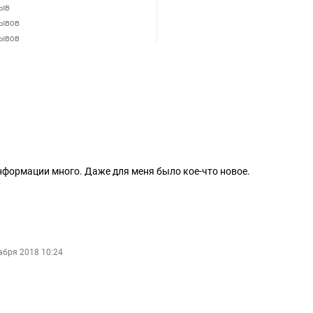
зыв
зывов
зывов
нформации много. Даже для меня было кое-что новое.
абря 2018 10:24