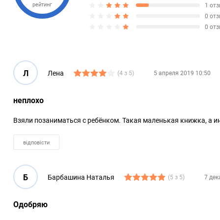
рейтинг
1 от
0 от
0 от
Л
Лена
(4 з 5)
5 апреля 2019 10:50
неплохо
Взяли позаниматься с ребёнком. Такая маленькая книжка, а и
відповісти
Б
Барбашина Наталья
(5 з 5)
7 дек
Одобряю