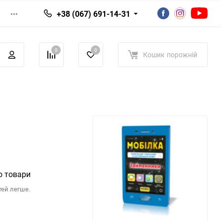
+38 (067) 691-14-31
0
0
Кошик
порожній
о товари
тей легше.