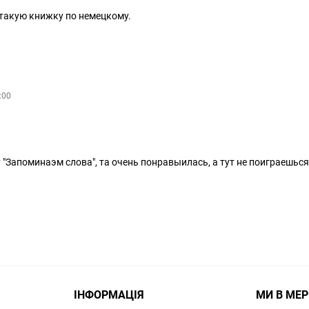
 такую книжку по немецкому.
:00
Запоминаэм слова", та очень понравыилась, а тут не поиграешься,
ІНФОРМАЦІЯ
МИ В МЕ