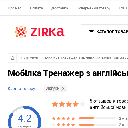
Про нас
Оплата
Доставка
Повернення товару
ГУРТ 
КАТАЛОГ ТОВАР
НУШ 2020
Мобілка Тренажер з англійської мови. Займен
Мобілка Тренажер з англійсь
Відгуки (5)
Картка товару
5 отзывов к това
англійської мови
4.2
2 от
2 от
середній