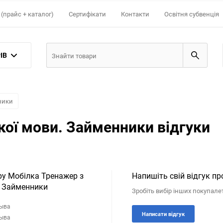
(прайс + каталог)
Сертифікати
Контакти
Освітня субвенція
ІВ
ники
кої мови. Займенники відгуки
ру Мобілка Тренажер з
Напишіть свій відгук пр
. Займенники
Зробіть вибір інших покупале
зыва
Написати відгук
зыва