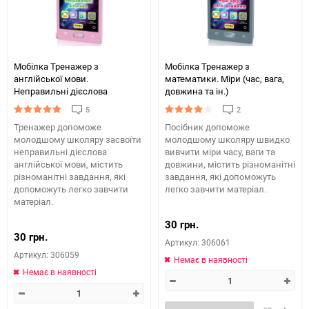
Мобілка Тренажер з
Мобілка Тренажер з
англійської мови.
математики. Міри (час, вага,
Неправильні дієслова
довжина та ін.)
5
2
Тренажер допоможе
Посібник допоможе
молодшому школяру засвоїти
молодшому школяру швидко
неправильні дієслова
вивчити міри часу, ваги та
англійської мови, містить
довжини, містить різноманітні
різноманітні завдання, які
завдання, які допоможуть
допоможуть легко завчити
легко завчити матеріал.
матеріал.
30 грн.
30 грн.
Артикул: 306061
Артикул: 306059
Немає в наявності
Немає в наявності