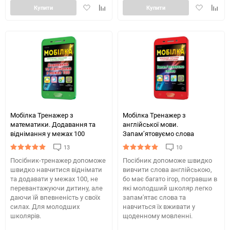
Додати
Додайте
Додати
Додай
Купити
Купити
в
до
в
до
обране
таблиці
обране
табли
порівняння
порів
Мобілка Тренажер з
Мобілка Тренажер з
математики. Додавання та
англійської мови.
вiднiмання у межах 100
Запам’ятовуємо слова
13
10
Посібник-тренажер допоможе
Посібник допоможе швидко
швидко навчитися віднімати
вивчити слова англійською,
та додавати у межах 100, не
бо має багато ігор, погравши в
перевантажуючи дитину, але
які молодший школяр легко
даючи їй впевненість у своїх
запам'ятає слова та
силах. Для молодших
навчиться їх вживати у
школярів.
щоденному мовленні.