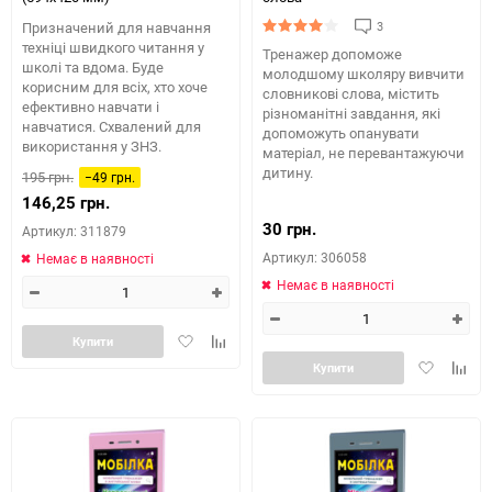
3
Призначений для навчання
техніці швидкого читання у
Тренажер допоможе
школі та вдома. Буде
молодшому школяру вивчити
корисним для всіх, хто хоче
словникові слова, містить
ефективно навчати і
різноманітні завдання, які
навчатися. Схвалений для
допоможуть опанувати
використання у ЗНЗ.
матеріал, не перевантажуючи
дитину.
195 грн.
−49 грн.
146,25 грн.
30 грн.
Артикул: 311879
Артикул: 306058
Немає в наявності
Немає в наявності
Додати
Додайте
Купити
в
до
Додати
Додай
Купити
обране
таблиці
в
до
порівняння
обране
табли
порів