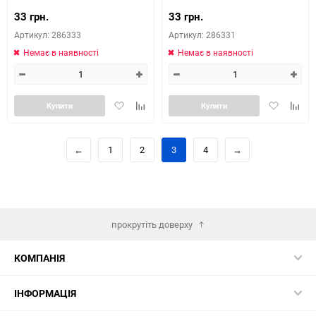
33 грн.
33 грн.
Артикул: 286333
Артикул: 286331
Немає в наявності
Немає в наявності
Додати
Додайте
Додати
Додай
Купити
Купити
в
до
в
до
обране
таблиці
обране
табли
порівняння
порів
←
1
2
3
4
→
прокрутіть доверху
КОМПАНІЯ
ІНФОРМАЦІЯ