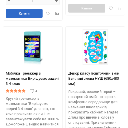
Додати
Додай
Купити
Додати
Додайте
в
до
Купити
в
до
обране
табли
обране
таблиці
порів
порівняння
Мобілка Тренажер з
Декор класу повітряний змій
математики Вирішуємо задачі
Ввічливі слова НУШ (680х480
3-4 клас
мм)
4
Яскравий, веселий герой –
повітряний змій - створить
Крутий тренажер із
комфортне середовище для
математики "Вирішуємо
навчання школяриків,
задачі 3-4 клас" для всіх, хто
прикрасить кабінет, нагадає
хоче прокачати скіли і не
дітям про ввічливі слова у
завантажувати себе на 1000 %.
спілкуванні. Призначення -
Домопоже швидко навчитися
декорування класної кімнати.