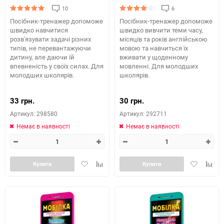
10
6
Посібник-тренажер допоможе
Посібник-тренажер допоможе
швидко навчитися
швидко вивчити теми часу,
розв'язувати задачі різних
місяців та років англійською
типів, не перевантажуючи
мовою та навчиться їх
дитину, але даючи їй
вживати у щоденному
впевненість у своїх силах. Для
мовленні. Для молодших
молодших школярів.
школярів.
33 грн.
30 грн.
Артикул: 298580
Артикул: 292711
Немає в наявності
Немає в наявності
Додати
Додайте
Додати
Додай
Купити
Купити
в
до
в
до
обране
таблиці
обране
табли
порівняння
порів