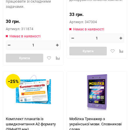
працювати зі складними
задачами.
33 грн.
30 грн.
Артикул: 347304
Артикул: 311874
Немає в наявності
Немає в наявності
Додати
Додай
Купити
в
до
Додати
Додайте
Купити
обране
табли
в
до
порів
обране
таблиці
порівняння
−25%
Комплект плакатів із
Мобілка Тренажер з
швидкочитання А2 формату
української мови. Словникові
(594х420 мм)
слова