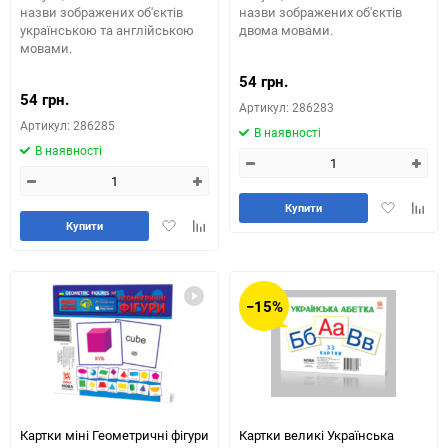
назви зображених об'єктів
назви зображених об'єктів
українською та англійською
двома мовами.
мовами.
54 грн.
54 грн.
Артикул: 286283
Артикул: 286285
В наявності
В наявності
Додати
Додай
Купити
Додати
Додайте
в
до
Купити
в
до
обране
табли
обране
таблиці
порів
порівняння
−15%
Картки міні Геометричні фігури
Картки великі Українська