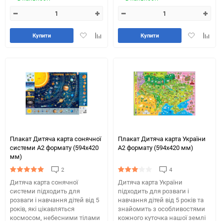
Додати
Додайте
Додати
Додай
Купити
Купити
в
до
в
до
обране
таблиці
обране
табли
порівняння
порів
Плакат Дитяча карта сонячної
Плакат Дитяча карта України
системи А2 формату (594х420
А2 формату (594х420 мм)
мм)
2
4
Дитяча карта сонячної
Дитяча карта України
системи підходить для
підходить для розваги і
розваги і навчання дітей від 5
навчання дітей від 5 років та
років, які цікавляться
знайомить з особливостями
космосом, небесними тілами
кожного куточка нашої землі