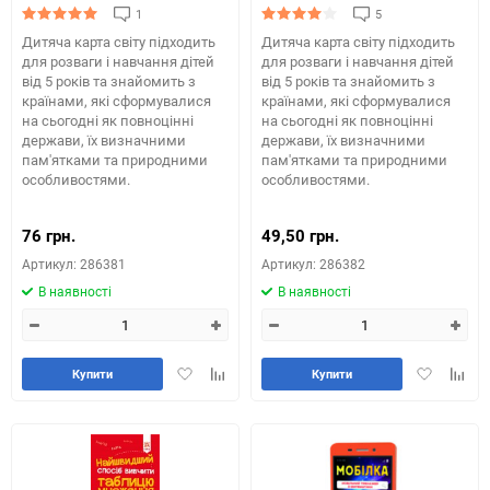
1
5
Дитяча карта світу підходить
Дитяча карта світу підходить
для розваги і навчання дітей
для розваги і навчання дітей
від 5 років та знайомить з
від 5 років та знайомить з
країнами, які сформувалися
країнами, які сформувалися
на сьогодні як повноцінні
на сьогодні як повноцінні
держави, їх визначними
держави, їх визначними
пам'ятками та природними
пам'ятками та природними
особливостями.
особливостями.
76 грн.
49,50 грн.
Артикул: 286381
Артикул: 286382
В наявності
В наявності
Додати
Додайте
Додати
Додай
Купити
Купити
в
до
в
до
обране
таблиці
обране
табли
порівняння
порів