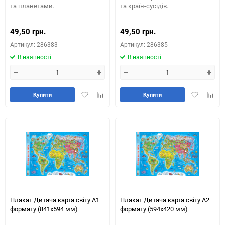
та планетами.
та країн-сусідів.
49,50 грн.
49,50 грн.
Артикул: 286383
Артикул: 286385
В наявності
В наявності
Додати
Додайте
Додати
Додай
Купити
Купити
в
до
в
до
обране
таблиці
обране
табли
порівняння
порів
Плакат Дитяча карта світу А1
Плакат Дитяча карта світу А2
формату (841х594 мм)
формату (594х420 мм)