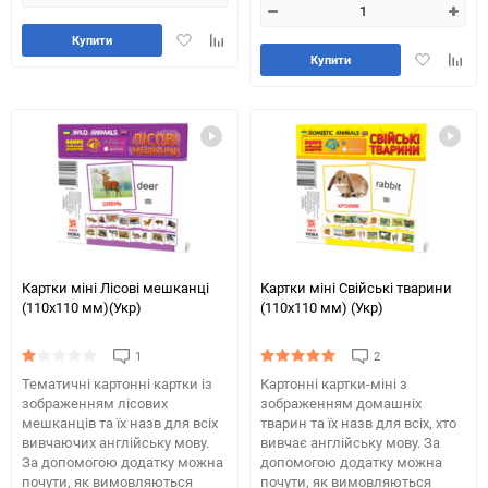
Додати
Додайте
Купити
Додати
Додай
в
до
Купити
в
до
обране
таблиці
обране
табли
порівняння
порів
Картки міні Лісові мешканці
Картки міні Свійські тварини
(110х110 мм)(Укр)
(110х110 мм) (Укр)
1
2
Тематичні картонні картки із
Картонні картки-міні з
зображенням лісових
зображенням домашніх
мешканців та їх назв для всіх
тварин та їх назв для всіх, хто
вивчаючих англійську мову.
вивчає англійську мову. За
За допомогою додатку можна
допомогою додатку можна
почути, як вимовляються
почути, як вимовляються