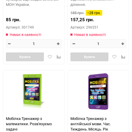
МОН України.
ділення.
185 грн.
−28 грн.
85 грн.
157,25 грн.
Артикул: 301749
Артикул: 296551
Немає в наявності
Немає в наявності
Додати
Додайте
Додати
Додай
Купити
Купити
в
до
в
до
обране
таблиці
обране
табли
порівняння
порів
Мобілка Тренажер з
Мобілка Тренажер з
математики. Розв'язуємо
англійської мови. Час.
задачі
Тиждень. Місяць. Рік