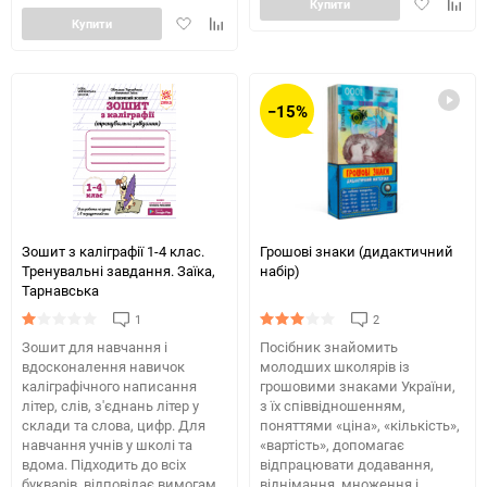
Додати
Додай
Купити
Додати
Додайте
в
до
Купити
в
до
обране
табли
обране
таблиці
порів
порівняння
−15%
Зошит з каліграфії 1-4 клас.
Грошові знаки (дидактичний
Тренувальні завдання. Заїка,
набір)
Тарнавська
1
2
Зошит для навчання і
Посібник знайомить
вдосконалення навичок
молодших школярів із
каліграфічного написання
грошовими знаками України,
літер, слів, з'єднань літер у
з їх співвідношенням,
склади та слова, цифр. Для
поняттями «ціна», «кількість»,
навчання учнів у школі та
«вартість», допомагає
вдома. Підходить до всіх
відпрацювати додавання,
букварів, відповідає вимогам
віднімання, множення і