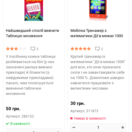
Найшвидший спосіб вивчити
Мобілка Тренажер з
Таблицю множення
математики Дії в межах 1000
2
2
У посібнику кожна таблиця
Крутий тренажер із
розбивається на білі (у них
математики "Дії в межах 1000"
зазначені раніше вивчені
для всіх, хто хоче прокачати
приклади) й блакитні (з
скіли і не завантажувати себе
невідомими прикладами)
на 1000 %. Домопоже швидко
панелі, чим полегшується
навчитися працювати з
вивчення таблички
великтими числами.
множення.
30 грн.
50 грн.
Артикул: 311873
Артикул: 286152
Немає в наявності
В наявності