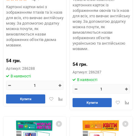
картонних карток із
Картонні картки-міні з
зображенням овочів та їх назв
зображенням птахів та їх назв
для всіх, хто вивчає англійську
для всіх, хто вивчає англійську
мову. За допомогою додатку
мову. За допомогою додатку
можна почути, як
можна почути, як
вимовляються назви
вимовляються назви
зображених об'єктів
зображених об'єктів двома
українською та англійською
мовами.
мовами.
54 грн.
54 грн.
Артикул: 286288
Артикул: 286287
В наявності
В наявності
Додати
Додайте
Купити
Додати
Додай
Купити
в
до
в
до
обране
таблиці
обране
табли
порівняння
порів