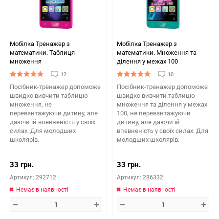
Мобілка Тренажер з
Мобілка Тренажер з
математики. Таблиця
математики. Множення та
множення
дiлення у межах 100
12
10
Посібник-тренажер допоможе
Посібник-тренажер допоможе
швидко вивчити таблицю
швидко вивчити таблицю
множення, не
множення та ділення у межах
перевантажуючи дитину, але
100, не перевантажуючи
даючи їй впевненість у своїх
дитину, але даючи їй
силах. Для молодших
впевненість у своїх силах. Для
школярів.
молодших школярів.
33 грн.
33 грн.
Артикул: 292712
Артикул: 286332
Немає в наявності
Немає в наявності