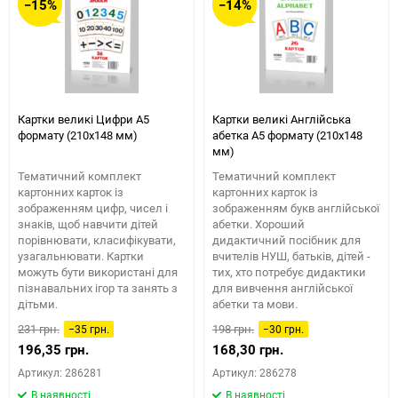
−15%
−14%
Картки великі Цифри А5
Картки великі Англійська
формату (210х148 мм)
абетка А5 формату (210х148
мм)
Тематичний комплект
Тематичний комплект
картонних карток із
картонних карток із
зображенням цифр, чисел і
зображенням букв англійської
знаків, щоб навчити дітей
абетки. Хороший
порівнювати, класифікувати,
дидактичний посібник для
узагальнювати. Картки
вчителів НУШ, батьків, дітей -
можуть бути використані для
тих, хто потребує дидактики
пізнавальних ігор та занять з
для вивчення англійської
дітьми.
абетки та мови.
231 грн.
198 грн.
−35 грн.
−30 грн.
196,35 грн.
168,30 грн.
Артикул: 286281
Артикул: 286278
В наявності
В наявності