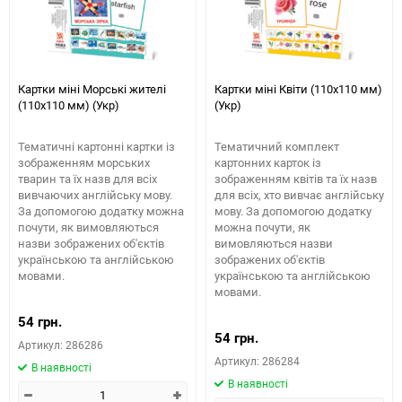
Картки міні Морські жителі
Картки міні Квіти (110х110 мм)
(110х110 мм) (Укр)
(Укр)
Тематичні картонні картки із
Тематичний комплект
зображенням морських
картонних карток із
тварин та їх назв для всіх
зображенням квітів та їх назв
вивчаючих англійську мову.
для всіх, хто вивчає англійську
За допомогою додатку можна
мову. За допомогою додатку
почути, як вимовляються
можна почути, як
назви зображених об'єктів
вимовляються назви
українською та англійською
зображених об'єктів
мовами.
українською та англійською
мовами.
54 грн.
54 грн.
Артикул: 286286
Артикул: 286284
В наявності
В наявності