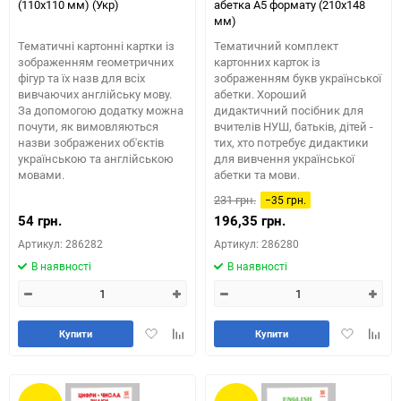
(110х110 мм) (Укр)
абетка А5 формату (210х148
мм)
Тематичні картонні картки із
Тематичний комплект
зображенням геометричних
картонних карток із
фігур та їх назв для всіх
зображенням букв української
вивчаючих англійську мову.
абетки. Хороший
За допомогою додатку можна
дидактичний посібник для
почути, як вимовляються
вчителів НУШ, батьків, дітей -
назви зображених об'єктів
тих, хто потребує дидактики
українською та англійською
для вивчення української
мовами.
абетки та мови.
231 грн.
−35 грн.
54 грн.
196,35 грн.
Артикул: 286282
Артикул: 286280
В наявності
В наявності
Додати
Додайте
Додати
Додай
Купити
Купити
в
до
в
до
обране
таблиці
обране
табли
порівняння
порів