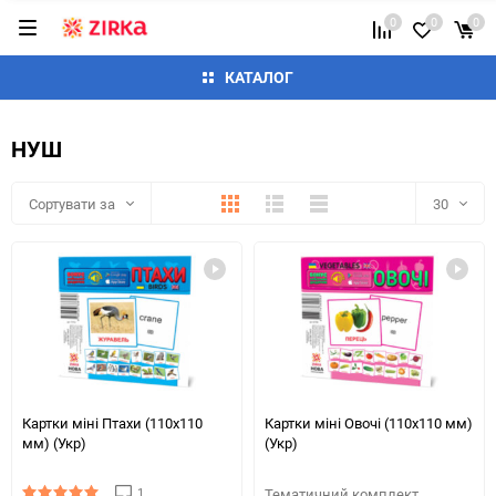
0
0
0
КАТАЛОГ
НУШ
Плитка
Детально
Список
Сортувати за
30
30
60
90
150
Картки міні Птахи (110х110
Картки міні Овочі (110х110 мм)
мм) (Укр)
(Укр)
1
Тематичний комплект