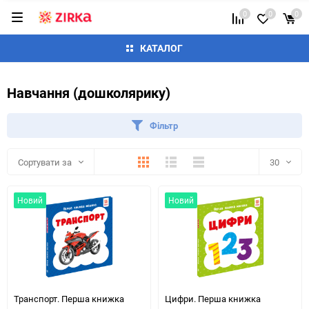
0
0
0
КАТАЛОГ
Навчання (дошколярику)
Фільтр
Плитка
Детально
Список
Сортувати за
30
30
Новий
Новий
60
90
150
Транспорт. Перша книжка
Цифри. Перша книжка