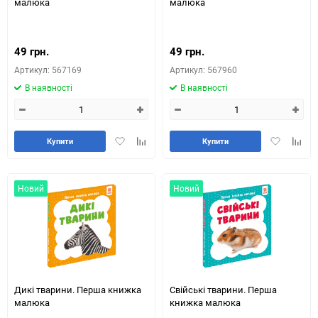
малюка
малюка
49 грн.
49 грн.
Артикул: 567169
Артикул: 567960
В наявності
В наявності
Додати
Додайте
Додати
Додай
Купити
Купити
в
до
в
до
обране
таблиці
обране
табли
порівняння
порів
Новий
Новий
Дикі тварини. Перша книжка
Свійські тварини. Перша
малюка
книжка малюка