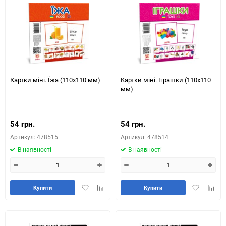
порівняння
порів
Картки міні. Їжа (110х110 мм)
Картки міні. Іграшки (110х110
мм)
54 грн.
54 грн.
Артикул: 478515
Артикул: 478514
В наявності
В наявності
Додати
Додайте
Додати
Додай
Купити
Купити
в
до
в
до
обране
таблиці
обране
табли
порівняння
порів