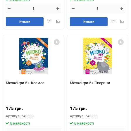
Додати
Додайте
Додати
Додай
Купити
Купити
в
до
в
до
обране
таблиці
обране
табли
порівняння
порів
МозкоІгри 5+. Космос
МозкоІгри 5+. Тварини
175 грн.
175 грн.
Артикул: 549399
Артикул: 549398
В наявності
В наявності