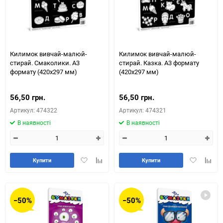
Килимок вивчай-малюй-
Килимок вивчай-малюй-
стирай. Смаколики. А3
стирай. Казка. А3 формату
формату (420х297 мм)
(420х297 мм)
56,50 грн.
56,50 грн.
Артикул: 474322
Артикул: 474321
В наявності
В наявності
Додати
Додайте
Додати
Додай
Купити
Купити
в
до
в
до
обране
таблиці
обране
табли
порівняння
порів
−50%
−50%