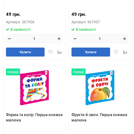
49 грн.
49 грн.
Артикул: 567956
Артикул: 567957
В наявності
В наявності
Додати
Додайте
Додати
Додай
Купити
Купити
в
до
в
до
обране
таблиці
обране
табли
порівняння
порів
Новий
Новий
Форма та колір. Перша книжка
Фрукти й овочі. Перша книжка
малюка
малюка