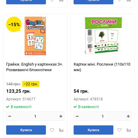
в
до
в
до
обране
таблиці
обране
табли
порівняння
порів
−15%
Грайки. English у картинках 3+.
Картки міні. Рослини (110х110
Розвиваючі блокнотики
мм)
145 грн.
−22 грн.
123,25 грн.
54 грн.
Артикул: 514677
Артикул: 478518
В наявності
В наявності
Додати
Додайте
Додати
Додай
Купити
Купити
в
до
в
до