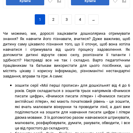
Додати
Додайте
Додати
Додай
Купити
Купити
в
до
в
до
обране
таблиці
обране
табли
порівняння
порів
1
2
3
4
→
Чи можемо, ми, дорослі зацікавити дошколярика отримувати
знання? Як навчити його пізнавати, вчитися? Дуже важливо, щоб
дитину саму цікавило пізнання того, що її оточує, щоб вона хотіла
навчатися і отримувала від цього процесу задоволення. Як
допомогти дитині відчути свою силу, розпізнати її таланти і
здібності? Насправді все не так і складно. Варто педагогічним
працівникам та батькам використати для цього посібники, що
містять цікаву і корисну інформацію, різноманітні нестандартні
завдання, вправи та ігри. А саме:
зошити серії «Мої перші прописи» для дошкільнят від 4 до 6
років. Серія складається з зошитів трьох напрямків «Вчимося
писати цифри», «Вчимося писати літери» і «Вчимося писати
англійські літери», які мають початковий рівень - це зошити,
які вчать малювати візерунки та проводити лінії, а далі вже
поділяються на зошити для навчання писати цифри і літери
двома мовами. З їх допомогою разом навчаємося штрихувати,
малювати, розфарбовувати, думати, рахувати, обводити, і все
це від простого до складного;