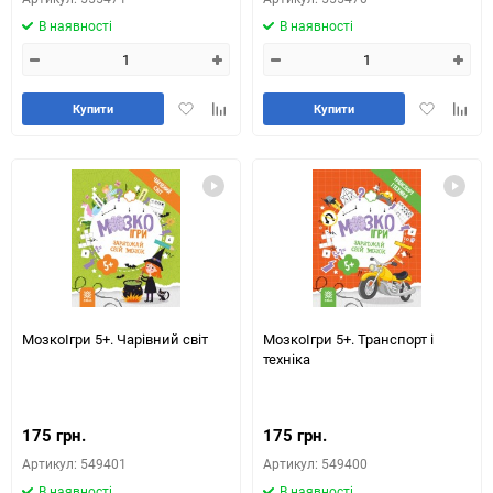
В наявності
В наявності
Додати
Додайте
Додати
Додай
Купити
Купити
в
до
в
до
обране
таблиці
обране
табли
порівняння
порів
МозкоІгри 5+. Чарівний світ
МозкоІгри 5+. Транспорт і
техніка
175 грн.
175 грн.
Артикул: 549401
Артикул: 549400
В наявності
В наявності