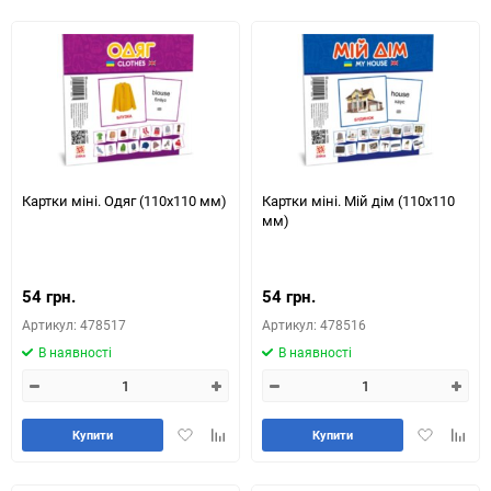
обране
таблиці
обране
табли
порівняння
порів
Картки міні. Одяг (110х110 мм)
Картки міні. Мій дім (110х110
мм)
54 грн.
54 грн.
Артикул: 478517
Артикул: 478516
В наявності
В наявності
Додати
Додайте
Додати
Додай
Купити
Купити
в
до
в
до
обране
таблиці
обране
табли