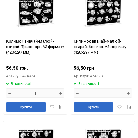
Килимок вивчай-малюй-
Килимок вивчай-малюй-
стирай. Транспорт. А3 формату
стирай. Космос. А3 формату
(420х297 мм)
(420х297 мм)
56,50 грн.
56,50 грн.
Артикул: 474324
Артикул: 474323
В наявності
В наявності
Додати
Додайте
Додати
Додай
Купити
Купити
в
до
в
до
обране
таблиці
обране
табли
порівняння
порів