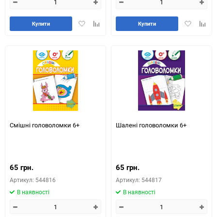
Додати
Додайте
Додати
Додай
Купити
Купити
в
до
в
до
обране
таблиці
обране
табли
порівняння
порів
Смішні головоломки 6+
Шалені головоломки 6+
65 грн.
65 грн.
Артикул: 544816
Артикул: 544817
В наявності
В наявності