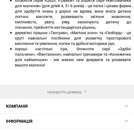
блокноти серій «Quiz», «Грайки» та зошити серії «Кмітливчики
для малюків» (для дітей 4, 5 і 6 років) - це легка і цікава форма
для здобуття знань у дорозі чи вдома, вони вчать дитину
логічно мислити, розвивають зв'язне мовлення,
кмітливість, увагу, уяву, заохочують дитину до
пізнання, прийняття нестандартних рішень;
дерев'яні іграшки «Танграм», «Магічне коло» та «Геоборд» - це
круті навчальні посібники для розвитку просторового
мислення та уявлення, логіки та дрібної моторики рук;
хороші настільні ігри, блокноти серії «Здібні
пальчики», «Фантазюки», навчальні тренажери та «Ккнижечки
для найменших» - ми маємо чим дивувати та розвивати
вашого малюка!
прокрутіть доверху
КОМПАНІЯ
ІНФОРМАЦІЯ