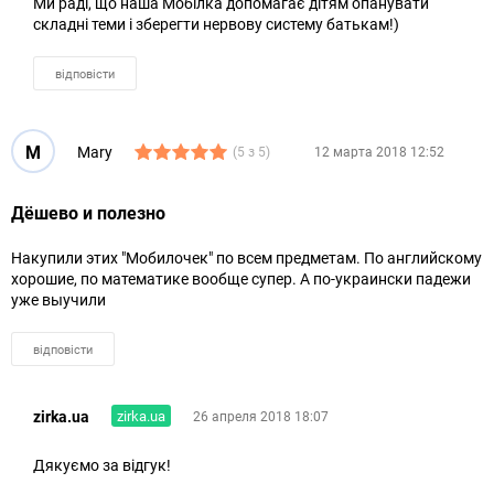
Ми раді, що наша Мобілка допомагає дітям опанувати
складні теми і зберегти нервову систему батькам!)
відповісти
M
Mary
(5 з 5)
12 марта 2018 12:52
Дёшево и полезно
Накупили этих "Мобилочек" по всем предметам. По английскому
хорошие, по математике вообще супер. А по-украински падежи
уже выучили
відповісти
zirka.ua
zirka.ua
26 апреля 2018 18:07
Дякуємо за відгук!