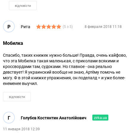
відповісти
Р
Рита
(5 з 5)
8 февраля 2018 11:18
Мобилка
Спасибо, таких книжек нужно больше! Правда, очень кайфово,
что эта Мобилка такая маленькая, с приколами всякими и
кроссвордами там, судоками. Но главное - она реально
девствует! Я украинский вообще не знаю, Артёму помочь не
могу. Ф в этой книжке упражнения, он поделалд = и уже более-
енеменее выучил.
відповісти
Г
Голубєв Костянтин Анатолійович
zirka.ua
11 января 2018 12:39