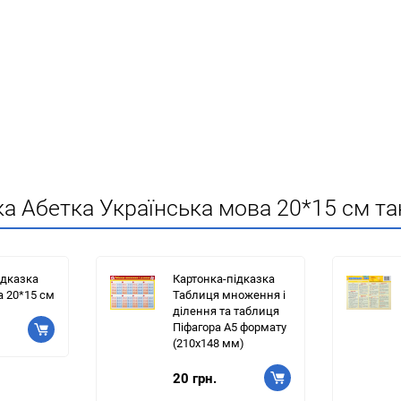
зка Абетка Українська мова 20*15 см т
ідказка
Картонка-підказка
 20*15 см
Таблиця множення і
ділення та таблиця
Піфагора А5 формату
(210х148 мм)
20 грн.