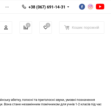
+38 (067) 691-14-31
0
0
Кошик
порожній
аїнську абетку, голосні та приголосні звуки, умовні позначення
ди. Вона стане незамінним помічником для учнів 1-2 класів під час