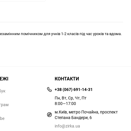
незамінним помічником для учнів 1-2 класів під час уроків та вдома.
РЕЖІ
КОНТАКТИ
+38 (067) 691-14-31
бук
Пн, Вт, Ср, Чт, Пт
8:00—17:00
грам
м.Київ, метро Почайна, проспект
Степана Бандери, 6
ube
info@zirka.ua