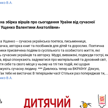
нко В.А.
на збірка віршів про сьогодення Ураїни від сучасної
 Ущенко Валентини Анатоліївни»
а Ущенко – сучасна українська поетеса, письменниця,
чка, авторка книг та посібників для дітей та дорослих. Поетична
рики присвячена подіям із суспільного та особистого життя, які
сучасних українців та авторку. Мудрі, виважені, подекуди гострі, я
а, вірші спонукають задуматися про матеріальний та духовний світ,
я себе та свого місця у ньому на тлі тих подій, які щодня
жують сучасну людину. *** Дивлюсь тепер на ВКРАЇНУ: Дякую,
ак тебе не вистачає В теперішнім часі! Стільки раз попереджав ти,...
нко В.А.