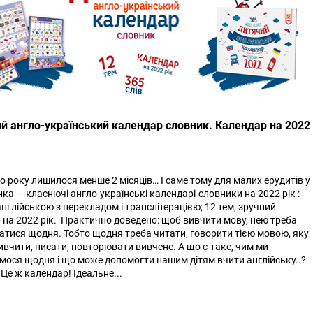
й англо-український календар словник. Календар на 2022
о року лишилося менше 2 місяців… І саме тому для малих ерудитів у
ка — класнючі англо-українські календарі-словники на 2022 рік :
англійською з перекладом і транслітерацією; 12 тем; зручний
 на 2022 рік. Практично доведено: щоб вивчити мову, нею треба
атися щодня. Тобто щодня треба читати, говорити тією мовою, яку
ивчити, писати, повторювати вивчене. А що є таке, чим ми
мося щодня і що може допомогти нашим дітям вчити англійську..?
 Це ж календар! Ідеальне...