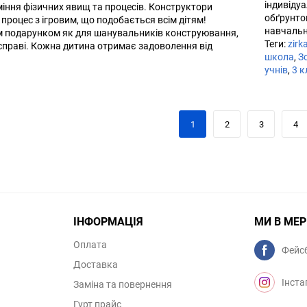
індивіду
міння фізичних явищ та процесів. Конструктори
обґрунтов
роцес з ігровим, що подобається всім дітям!
навчально
м подарунком як для шанувальників конструювання,
Теги:
zirk
й справі. Кожна дитина отримає задоволення від
школа
,
З
учнів
,
3 к
1
2
3
4
ІНФОРМАЦІЯ
МИ В МЕ
Оплата
Фейс
Доставка
Інста
Заміна та повернення
Гурт прайс