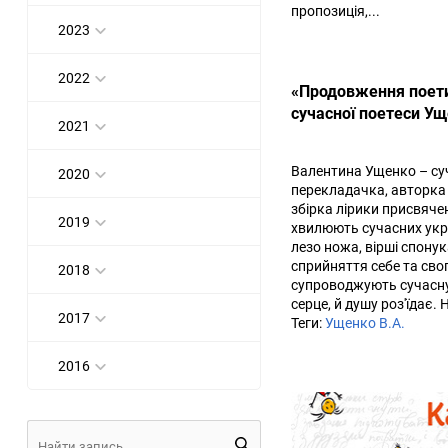
пропозиція,...
2023
2022
«Продовження поетич
сучасної поетеси Ущ
2021
Валентина Ущенко – суч
2020
перекладачка, авторка 
збірка лірики присвячен
2019
хвилюють сучасних украї
лезо ножа, вірші спону
сприйняття себе та свог
2018
супроводжують сучасну л
серце, й душу роз'їдає.
2017
Теги:
Ущенко В.А.
2016