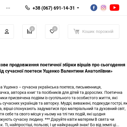
+38 (067) 691-14-31
0
0
Кошик
порожній
ове продовження поетичної збірки віршів про сьогодення
від сучасної поетеси Ущенко Валентини Анатоліївни»
а Ущенко – сучасна українська поетеса, письменниця,
чка, авторка книг та посібників для дітей та дорослих. Поетична
рики присвячена подіям із суспільного та особистого життя, які
сучасних українців та авторку. Мудрі, виважені, подекуди гострі, я
а, вірші спонукають задуматися про матеріальний та духовний світ,
я себе та свого місця у ньому на тлі тих подій, які щодня
жують сучасну людину. *** Даруйте квіти матерям В свята чи
к. Ті, найпростіші, польові, І це найкращий знак! Бо від землі ці...