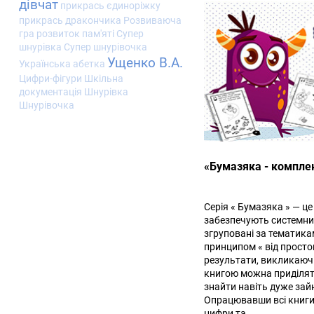
дівчат
прикрась єдиноріжку
прикрась дракончика
Розвиваюча
гра
розвиток пам'яті
Супер
шнурівка
Супер шнурівочка
Ущенко В.А.
Українська абетка
Цифри-фігури
Шкільна
документація
Шнурівка
Шнурівочка
«Бумазяка - комплек
Серія « Бумазяка » — це
забезпечують системний
згруповані за тематика
принципом « від простог
результати, викликаючи
книгою можна приділяти
знайти навіть дуже за
Опрацювавши всі книги
цифри та...