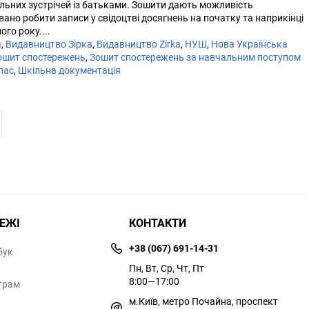
альних зустрічей із батьками. Зошити дають можливість
ано робити записи у свідоцтві досягнень на початку та наприкінці
го року....
a
,
Видавництво Зірка
,
Видавництво Zirka
,
НУШ
,
Нова Українська
ошит спостережень
,
Зошит спостережень за навчальним поступом
лас
,
Шкільна документація
РЕЖІ
КОНТАКТИ
+38 (067) 691-14-31
бук
Пн, Вт, Ср, Чт, Пт
8:00—17:00
грам
м.Київ, метро Почайна, проспект