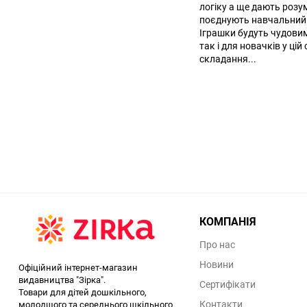
логіку а ще дають розу
поєднують навчальний п
Іграшки будуть чудови
так і для новачків у ці
складання...
КОМПАНІЯ
Про нас
Новини
Офіційний інтернет-магазин
видавництва "Зірка".
Сертифікати
Товари для дітей дошкільного,
Контакти
молодшого та середнього шкільного