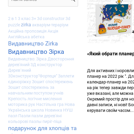
2 в 1
3 клас
3+
3d constructor
3d
zirka
puzzle
акваріум-тераріум
Акційна пропозиція
Акція
Англійська абетка
Видавництво Zirka
Видавництво Зірка
«Який обрати планер
Видавництво: Зірка
Двостороння
дерев'яний 3Д конструктор
Дерев`яний
Для активних і норовли
3Dконструктор"Фортеця"
Заплети
планер на 2022 рік ". 
єдиноріжку
Зошит спостережень
календар-планер на 2022
Зошит спостережень за
на рік тепер завжди пе
навчальним поступом учнів
уже вказані, але можна
Крепость
логічне мислення
Окремий простір для нот
моторика рук
Настільна гра
Нова
давні записи, ні нові! 
Українська школа
Новинка
НУШ
керувати своїм часом...
пазл
Пазли
пазли дерев'яні
кольорові
пазлы
пиріг-піца
подарунок для хлопців та