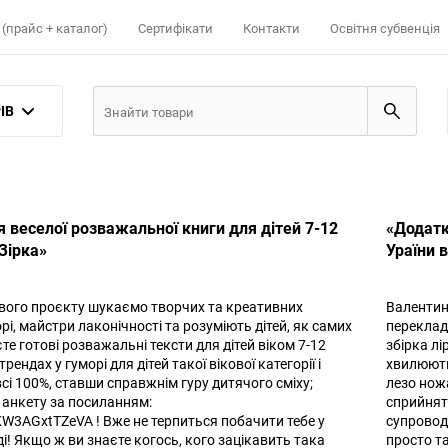
(прайс + каталог)
Сертифікати
Контакти
Освітня субвенція
ІВ
 веселої розважальної книги для дітей 7-12
«Додатк
Зірка»
Ураїни 
ового проєкту шукаємо творчих та креативних
Валентин
орі, майстри лаконічності та розуміють дітей, як самих
переклада
єте готові розважальні тексти для дітей віком 7-12
збірка лі
трендах у гуморі для дітей такої вікової категорії і
хвилюють 
сі 100%, ставши справжнім гуру дитячого сміху;
лезо нож
анкету за посиланням:
сприйнятт
iKW3AGxtTZeVA ! Вже не терпиться побачити тебе у
супровод
і! Якщо ж ви знаєте когось, кого зацікавить така
просто та