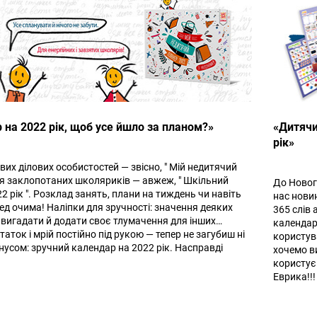
 на 2022 рік, щоб усе йшло за планом?»
«Дитячи
рік»
вих ділових особистостей — звісно, " Мій недитячий
Для заклопотаних школяриків — авжеж, " Шкільний
До Новог
 рік ". Розклад занять, плани на тиждень чи навіть
нас новин
ред очима! Наліпки для зручності: значення деяких
365 слів 
 вигадати й додати своє тлумачення для інших…
календар
аток і мрій постійно під рукою — тепер не загубиш ні
користув
Бонусом: зручний календар на 2022 рік. Насправді
хочемо в
користує
Еврика!!!