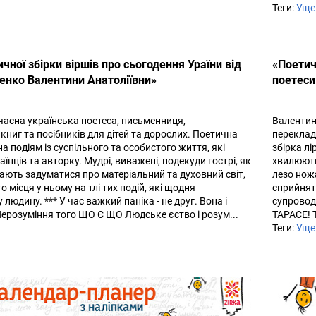
Теги:
Уще
ної збірки віршів про сьогодення Ураїни від
«Поетич
енко Валентини Анатоліївни»
поетеси
асна українська поетеса, письменниця,
Валентин
книг та посібників для дітей та дорослих. Поетична
переклада
а подіям із суспільного та особистого життя, які
збірка лі
нців та авторку. Мудрі, виважені, подекуди гострі, як
хвилюють 
кають задуматися про матеріальний та духовний світ,
лезо нож
о місця у ньому на тлі тих подій, які щодня
сприйнятт
юдину. *** У час важкий паніка - не друг. Вона і
супровод
 Нерозуміння того ЩО Є ЩО Людське єство і розум...
ТАРАСЕ! Т
Теги:
Уще