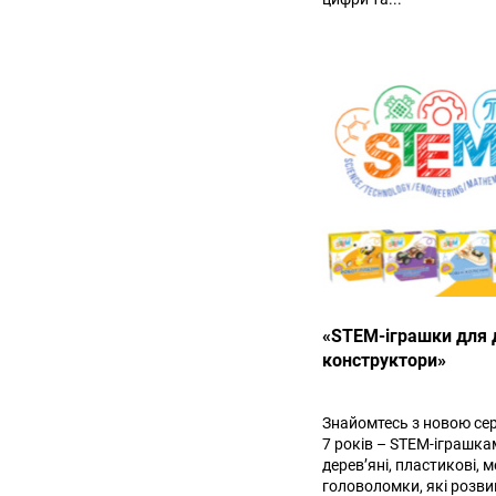
«STEM-іграшки для ді
конструктори»
Знайомтесь з новою сер
7 років – STEM-іграшка
дерев’яні, пластикові, м
головоломки, які розвив