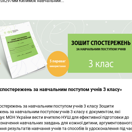
20х297мм Килимок навчальний...
спостережень за навчальним поступом учнів 3 класу»
остережень за навчальним поступом учнів 3 класу Зошити
жень за навчальним поступом учнів 3 класу є документом, які
ує МОН України вести вчителю НУШ для ефективної підготовки до
визначення навчальних завдань для кожної дитини, аргументованог
ня результатів навчання учнів та способів їх удосконалення під ча