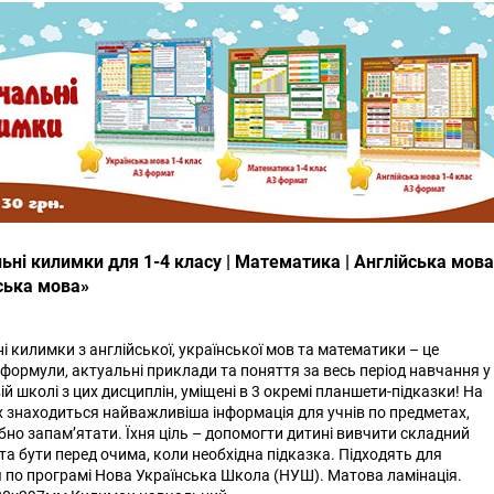
ьні килимки для 1-4 класу | Математика | Англійська мова
нська мова»
 килимки з англійської, української мов та математики – це
 формули, актуальні приклади та поняття за весь період навчання у
й школі з цих дисциплін, уміщені в 3 окремі планшети-підказки! На
 знаходиться найважливіша інформація для учнів по предметах,
бно запам’ятати. Їхня ціль – допомогти дитині вивчити складний
та бути перед очима, коли необхідна підказка. Підходять для
 по програмі Нова Українська Школа (НУШ). Матова ламінація.