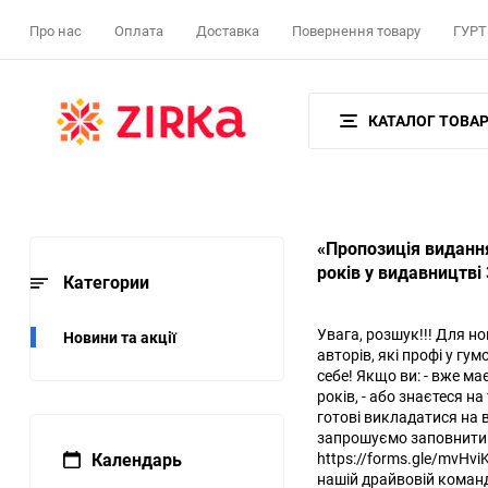
Про нас
Оплата
Доставка
Повернення товару
ГУРТ 
КАТАЛОГ ТОВАР
«Пропозиція видання
років у видавництві 
Категории
Увага, розшук!!! Для н
Новини та акції
авторів, які профі у гум
себе! Якщо ви: - вже ма
років, - або знаєтеся на 
готові викладатися на в
запрошуємо заповнити 
Календарь
https://forms.gle/mvHv
нашій драйвовій команд