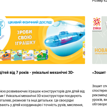
Розмір 4
тей від 7 років - унікальні механічні 3D-
«Зошит 
Зошит сп
спостере
ією розвиваючих іграшок-конструкторів для дітей від
рекоменд
ми ! Унікальні механічні 3D-конструктори поєднують
уроків, 
еталеві, резинові та інші детальки. Це своєрідні
обговорен
ають у дітей координацію і точність рухів, мислення,