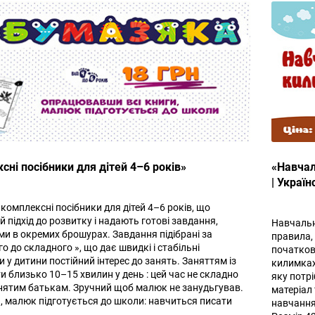
сні посібники для дітей 4–6 років»
«Навчал
| Украї
 комплексні посібники для дітей 4–6 років, що
 підхід до розвитку і надають готові завдання,
Навчальні
ми в окремих брошурах. Завдання підібрані за
правила,
о до складного », що дає швидкі і стабільні
початкові
 у дитини постійний інтерес до занять. Заняттям із
килимках
 близько 10–15 хвилин у день : цей час не складно
яку потрі
йнятим батькам. Зручний щоб малюк не занудьгував.
матеріал 
, малюк підготується до школи: навчиться писати
навчання