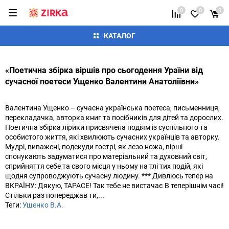
0
0
0
КАТАЛОГ
«Поетична збірка віршів про сьогодення Ураїни від
сучасної поетеси Ущенко Валентини Анатоліївни»
Валентина Ущенко – сучасна українська поетеса, письменниця,
перекладачка, авторка книг та посібників для дітей та дорослих.
Поетична збірка лірики присвячена подіям із суспільного та
особистого життя, які хвилюють сучасних українців та авторку.
Мудрі, виважені, подекуди гострі, як лезо ножа, вірші
спонукають задуматися про матеріальний та духовний світ,
сприйняття себе та свого місця у ньому на тлі тих подій, які
щодня супроводжують сучасну людину. *** Дивлюсь тепер на
ВКРАЇНУ: Дякую, ТАРАСЕ! Так тебе не вистачає В теперішнім часі!
Стільки раз попереджав ти,...
Теги:
Ущенко В.А.