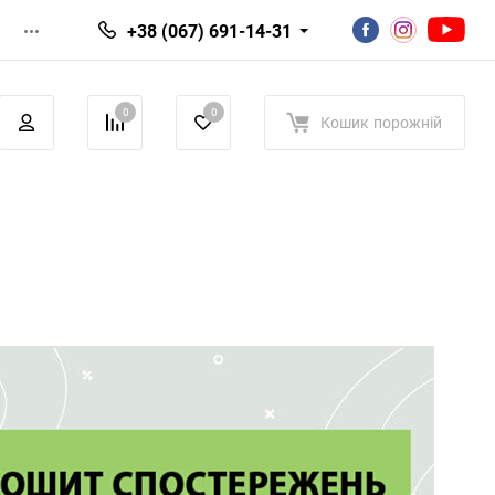
+38 (067) 691-14-31
0
0
Кошик
порожній