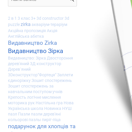
2 в 1
3 клас
3+
3d constructor
3d
zirka
puzzle
акваріум-тераріум
Акційна пропозиція
Акція
Англійська абетка
Видавництво Zirka
Видавництво Зірка
Видавництво: Зірка
Двостороння
дерев'яний 3Д конструктор
Дерев`яний
3Dконструктор"Фортеця"
Заплети
єдиноріжку
Зошит спостережень
Зошит спостережень за
навчальним поступом учнів
Крепость
логічне мислення
моторика рук
Настільна гра
Нова
Українська школа
Новинка
НУШ
пазл
Пазли
пазли дерев'яні
кольорові
пазлы
пиріг-піца
подарунок для хлопців та