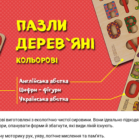
ові виготовлені з екологічно чистої сировини. Вони ідеально підход
ри, опанувати форми й збагнути, які види ліній існують.
у моторику рук, уяву, логічне мислення та пам’ять.