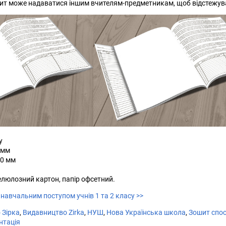
т може надаватися іншим вчителям-предметникам, щоб відстежувати
у
 мм
80 мм
люлозний картон, папір офсетний.
навчальним поступом учнів 1 та 2 класу >>
 Зірка
,
Видавництво Zirka
,
НУШ
,
Нова Українська школа
,
Зошит спо
нтація