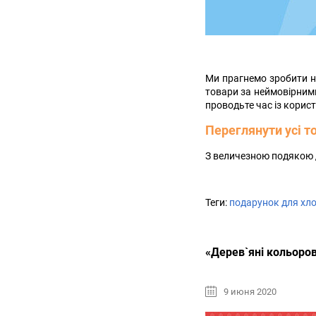
Ми прагнемо зробити на
товари за неймовірними
проводьте час із корис
Переглянути усі т
З величезною подякою до
Теги:
подарунок для хло
«Дерев`яні кольоров
9 июня 2020