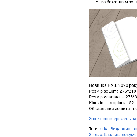
за бажанням зоши
Новинка НУШ 2020 рок
Розмір зошита 275*210
Розмір клапана – 275*
Кількість сторінок - 52
Обкладинка зошита - це
Зошит спостережень за 
Теги:
zirka
,
Видавництво
3 клас
,
Шкільна докуме