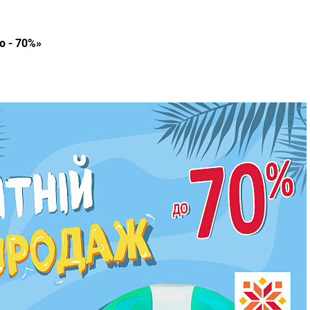
о - 70%»