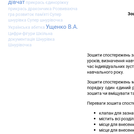
дівчат
прикрась єдиноріжку
прикрась дракончика
Розвиваюча
Зо
гра
розвиток пам'яті
Супер
шнурівка
Супер шнурівочка
Ущенко В.А.
Українська абетка
Цифри-фігури
Шкільна
документація
Шнурівка
Шнурівочка
Зошити спостережень за
уроків, визначення нав
час індивідуальних зус
навчального року.
Зошити спостережень ма
порядку один єдиний ра
зошита чи вміщувати та
Переваги зошита спосте
клапан для зазна
містить всі розділ
місце для внесен
місце для внесен