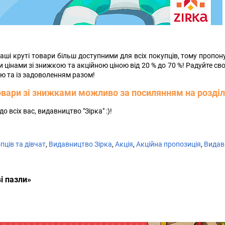
ші круті товари більш доступними для всіх покупців, тому пропо
 цінами зі знижкою та акційною ціною від 20 % до 70 %! Радуйте св
тю та із задоволенням разом!
овари зі знижками можливо за посилянням на розділ
 всіх вас, видавництво "Зірка" :)!
пців та дівчат
,
Видавництво Зірка
,
Акція
,
Акційна пропозиція
,
Видав
і пазли»