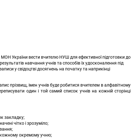
є МОН України вести вчителю НУШ для ефективної підготовки до
езультатів навчання учнів та способів їх удосконалення під
аписи у свідоцтві досягнень на початку та наприкінці
пис прізвищ, імен учнів буде робитися вчителем в алфавітному
ереписувати один і той самий список учнів на кожній сторінці
як закладку;
начені чітко і зрозуміло;
вання;
по кожному окремому учню;