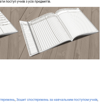
 поступ учнів з усіх предметів.
стережень
,
Зошит спостережень за навчальним поступом учнів
,