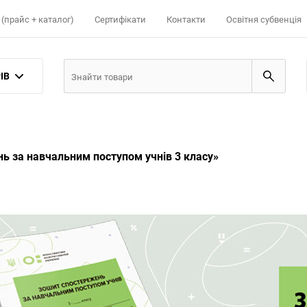
(прайс + каталог)
Сертифікати
Контакти
Освітня субвенція
ІВ
ь за навчальним поступом учнів 3 класу»