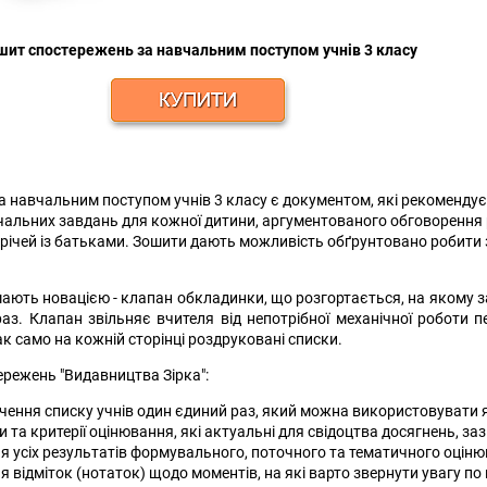
шит спостережень за навчальним поступом учнів 3 класу
 навчальним поступом учнів 3 класу є документом, які рекоменду
чальних завдань для кожної дитини, аргументованого обговорення р
трічей із батьками. Зошити дають можливість обґрунтовано робити з
ють новацією - клапан обкладинки, що розгортається, на якому за
з. Клапан звільняє вчителя від непотрібної механічної роботи п
к само на кожній сторінці роздруковані списки.
режень "Видавництва Зірка":
чення списку учнів один єдиний раз, який можна використовувати 
и та критерії оцінювання, які актуальні для свідоцтва досягнень, заз
ня усіх результатів формувального, поточного та тематичного оціню
ня відміток (нотаток) щодо моментів, на які варто звернути увагу 