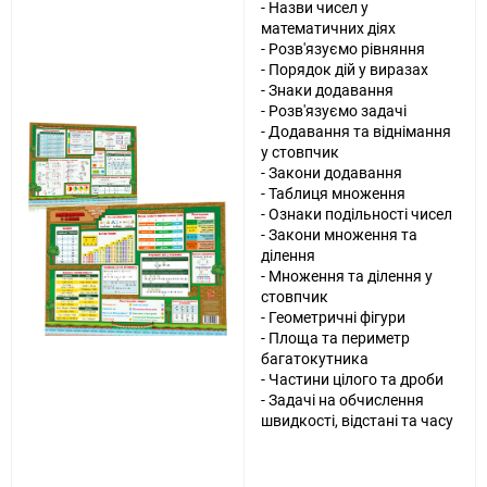
- Назви чисел у
математичних діях
- Розв'язуємо рівняння
- Порядок дій у виразах
- Знаки додавання
- Розв'язуємо задачі
- Додавання та віднімання
у стовпчик
- Закони додавання
- Таблиця множення
- Ознаки подільності чисел
- Закони множення та
ділення
- Множення та ділення у
стовпчик
- Геометричні фігури
- Площа та периметр
багатокутника
- Частини цілого та дроби
- Задачі на обчислення
швидкості, відстані та часу