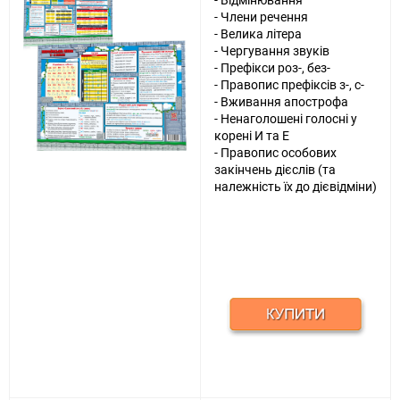
- Члени речення
- Велика літера
- Чергування звуків
- Префікси роз-, без-
- Правопис префіксів з-, с-
- Вживання апострофа
- Ненаголошені голосні у
корені И та Е
- Правопис особових
закінчень дієслів (та
належність їх до дієвідміни)