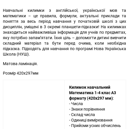
Навчальні килимки з англійської, української мов та
математики – це правила, формули, актуальні приклади та
поняття за весь період навчання у початковій школі з цих
дисциплін, уміщені в 3 окремі планшети-підказки! На килимках
знаходиться найважливіша інформація для учнів по предметах,
яку потрібно запам’ятати. Їхня ціль – допомогти дитині вивчити
складний матеріал та бути перед очима, коли необхідна
підказка. Підходять для навчання по програмі Нова Українська
Школа (НУШ).
Матова ламінація.
Розмір 420х297мм
Килимок навчальний
Математика 1-4 клас А3
формату (420х297 мм)
:
- Числа
- Знаки порівняння
- Склад числа
- Одиниці вимірювання
- Прийоми усних обчислень