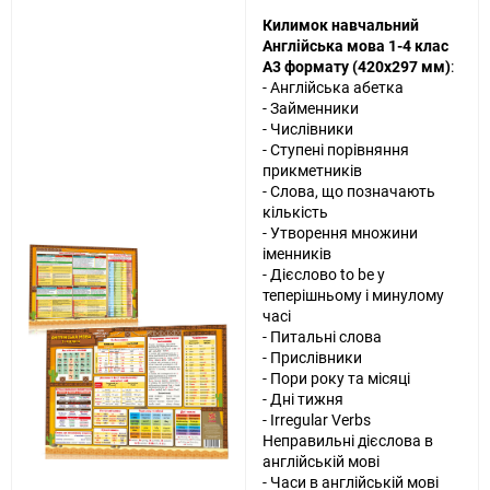
Килимок навчальний
Англійська мова 1-4 клас
А3 формату (420х297 мм)
:
- Англійська абетка
- Займенники
- Числівники
- Ступені порівняння
прикметників
- Слова, що позначають
кількість
- Утворення множини
іменників
- Дієслово to be у
теперішньому і минулому
часі
- Питальні слова
- Прислівники
- Пори року та місяці
- Дні тижня
- Irregular Verbs
Неправильні дієслова в
англійській мові
- Часи в англійській мові