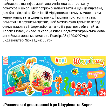
найважливіша інформація для учнів, яка вивчається у
початковій школі і яку потрібно запам'ятати, а ще - це підказка,
для батьків, які в тій чи іншій мірі допомагатимуть маленьким
учням опанувати шкільну науку. Її можна покласти на стіл,
помістити в зручне місце так, щоб можна було тримати перед
очима важливу інформацію та легко її в разі потреби знайти.
Класи: 1 клас , 2 клас , 3 клас , 4 клас Предмети: українська мова,
англійська мова, математика Розмір: А3 (420х297мм)
Видавництво: Зірка Ціна: 30 грн...
«Розвиваючі двосторонні ігри Шнурівка та Super