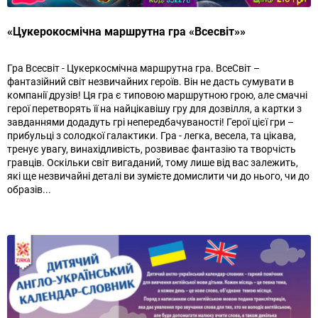
«Цукерокосмічна маршрутна гра «Всесвіт»»
Гра Всесвіт - Цукеркосмічна маршрутна гра. ВсеСвіт –
фантазійний світ незвичайних героїв. Він не дасть сумувати в
компанії друзів! Ця гра є типовою маршрутною грою, але смачні
герої перетворять її на найцікавішу гру для дозвілля, а картки з
завданнями додадуть грі непередбачуваності! Герої цієї гри –
прибульці з солодкої галактики. Гра - легка, весела, та цікава,
тренує увагу, винахідливість, розвиває фантазію та творчість
гравців. Оскільки світ вигаданий, тому лише від вас залежить,
які ще незвичайні деталі ви зумієте домислити чи до нього, чи до
образів...