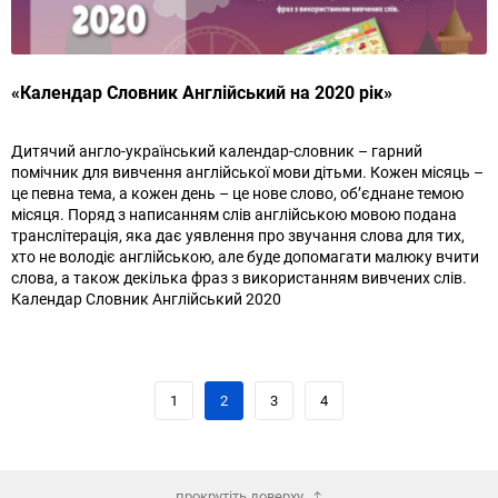
«Календар Словник Англійський на 2020 рік»
Дитячий англо-український календар-словник – гарний
помічник для вивчення англійської мови дітьми. Кожен місяць –
це певна тема, а кожен день – це нове слово, об’єднане темою
місяця. Поряд з написанням слів англійською мовою подана
транслітерація, яка дає уявлення про звучання слова для тих,
хто не володіє англійською, але буде допомагати малюку вчити
слова, а також декілька фраз з використанням вивчених слів.
Календар Словник Англійський 2020
1
2
3
4
прокрутіть доверху