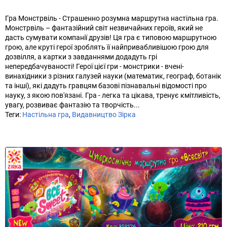
Гра Монстрвіль - Страшенно розумна маршрутна настільна гра.
Монстрвіль – фантазійний світ незвичайних героїв, який не
дасть сумувати компанії друзів! Ця гра є типовою маршрутною
грою, але круті герої зроблять її найпривабливішою грою для
дозвілля, а картки з завданнями додадуть грі
непередбачуваності! Герої цієї гри - монстрики - вчені-
винахідники з різних галузей науки (математик, географ, ботанік
та інші), які дадуть гравцям базові пізнавальні відомості про
науку, з якою пов'язані. Гра - легка та цікава, тренує кмітливість,
увагу, розвиває фантазію та творчість...
Теги:
Настільна гра
,
Видавництво Зірка