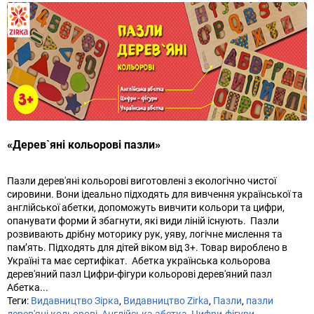
«Дерев`яні кольорові пазли»
Пазли дерев'яні кольорові виготовлені з екологічно чистої
сировини. Вони ідеально підходять для вивчення української та
англійської абетки, допоможуть вивчити кольори та цифри,
опанувати форми й збагнути, які види ліній існують. Пазли
розвивають дрібну моторику рук, уяву, логічне мислення та
пам’ять. Підходять для дітей віком від 3+. Товар вироблено в
Україні та має сертифікат. Абетка українська кольорова
дерев'яний пазл Цифри-фігури кольорові дерев'яний пазл
Абетка...
Теги:
Видавництво Зірка
,
Видавництво Zirka
,
Пазли
,
пазли
дерев'яні кольорові
,
Англійська абетка
,
Цифри-фігури
,