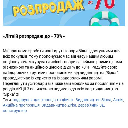
«Літній розпродаж до - 70%»
Ми прагнемо зробити наші круті товари більш доступними для
всіх покупців, тому пропонуємо час від часу нашим любим
поціновувачам купувати якісні товари за неймовірними цінами
зі знижкою та акційною ціною від 20 % до 70 %! Радуйте своїх
найдорожчих крутими пропозиціями від видавництва "Зірка",
проводьте час із користю та із задоволенням разом!
Переглянути усі товари зі знижками можливо за посилянням на
розділ АКЦІЇ З величезною подякою до всіх вас, видавництво
"Зірка" :)!
Теги:
подарунок для хлопців та дівчат
,
Видавництво Зірка
,
Акція
,
Акційна пропозиція
,
Видавництво Zirka
,
дерев'яний 3Д
конструктор