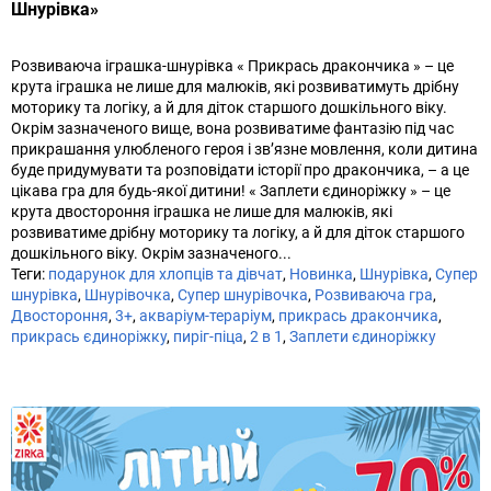
Шнурівка»
Розвиваюча іграшка-шнурівка « Прикрась дракончика » – це
крута іграшка не лише для малюків, які розвиватимуть дрібну
моторику та логіку, а й для діток старшого дошкільного віку.
Окрім зазначеного вище, вона розвиватиме фантазію під час
прикрашання улюбленого героя і зв’язне мовлення, коли дитина
буде придумувати та розповідати історії про дракончика, – а це
цікава гра для будь-якої дитини! « Заплети єдиноріжку » – це
крута двостороння іграшка не лише для малюків, які
розвиватиме дрібну моторику та логіку, а й для діток старшого
дошкільного віку. Окрім зазначеного...
Теги:
подарунок для хлопців та дівчат
,
Новинка
,
Шнурівка
,
Супер
шнурівка
,
Шнурівочка
,
Супер шнурівочка
,
Розвиваюча гра
,
Двостороння
,
3+
,
акваріум-тераріум
,
прикрась дракончика
,
прикрась єдиноріжку
,
пиріг-піца
,
2 в 1
,
Заплети єдиноріжку