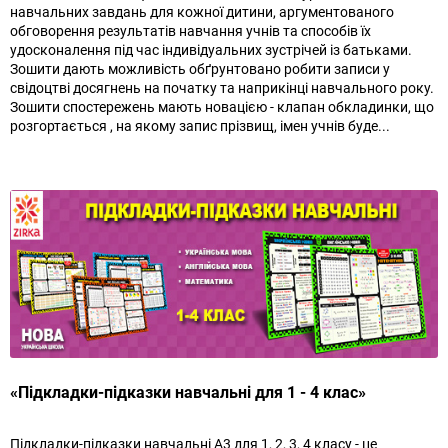
навчальних завдань для кожної дитини, аргументованого
обговорення результатів навчання учнів та способів їх
удосконалення під час індивідуальних зустрічей із батьками.
Зошити дають можливість обґрунтовано робити записи у
свідоцтві досягнень на початку та наприкінці навчального року.
Зошити спостережень мають новацією - клапан обкладинки, що
розгортається , на якому запис прізвищ, імен учнів буде...
«Підкладки-підказки навчальні для 1 - 4 клас»
Підкладки-підказки навчальні А3 для 1, 2, 3, 4 класу - це