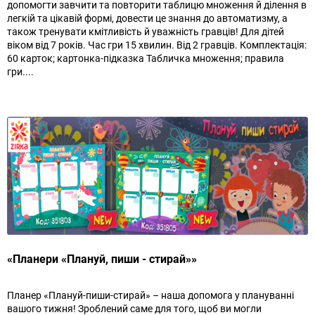
допомогти завчити та повторити таблицю множення й ділення в
легкій та цікавій формі, довести це знання до автоматизму, а
також тренувати кмітливість й уважність гравців! Для дітей
віком від 7 років. Час гри 15 хвилин. Від 2 гравців. Комплектація:
60 карток; картонка-підказка Табличка множення; правила
гри....
«Планери «Плануй, пиши - стирай»»
Планер «Плануй-пиши-стирай» – наша допомога у плануванні
вашого тижня! Зроблений саме для того, щоб ви могли