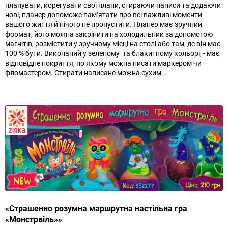
планувати, корегувати свої плани, стираючи написи та додаючи
нові, планер допоможе пам’ятати про всі важливі моменти
вашого життя й нічого не пропустити. Планер має зручний
формат, його можна закріпити на холодильник за допомогою
магнітів, розмістити у зручному місці на столі або там, де він має
100 % бути. Виконаний у зеленому та блакитному кольорі, - має
відповідне покриття, по якому можна писати маркером чи
фломастером. Стирати написане можна сухим...
«Страшенно розумна маршрутна настільна гра
«Монстрвіль»»