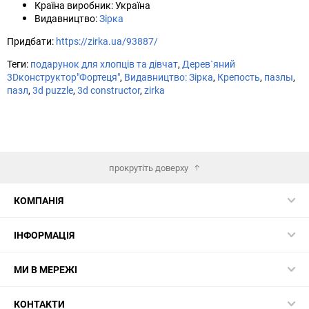
Країна виробник: Україна
Видавництво:
Зірка
Придбати:
https://zirka.ua/93887/
Теги:
подарунок для хлопців та дівчат
,
Дерев`яний
3Dконструктор"Фортеця"
,
Видавництво: Зірка
,
Крепость
,
пазлы
,
пазл
,
3d puzzle
,
3d constructor
,
zirka
прокрутіть доверху
КОМПАНІЯ
ІНФОРМАЦІЯ
МИ В МЕРЕЖІ
КОНТАКТИ