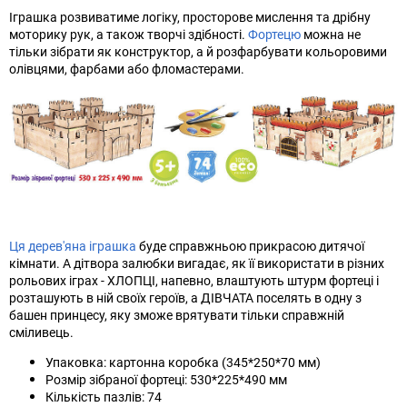
Іграшка розвиватиме логіку, просторове мислення та дрібну
моторику рук, а також творчі здібності.
Фортецю
можна не
тільки зібрати як конструктор, а й розфарбувати кольоровими
олівцями, фарбами або фломастерами.
Ця дерев'яна іграшка
буде справжньою прикрасою дитячої
кімнати. А дітвора залюбки вигадає, як її використати в різних
рольових іграх - ХЛОПЦІ, напевно, влаштують штурм фортеці і
розташують в ній своїх героїв, а ДІВЧАТА поселять в одну з
башен принцесу, яку зможе врятувати тільки справжній
сміливець.
Упаковка: картонна коробка (345*250*70 мм)
Розмір зібраної фортеці: 530*225*490 мм
Кількість пазлів: 74