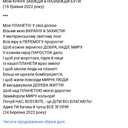
Моїй КРАЇНІ ЗАВЖДИ й НАЗАВЖДИ БУТИ.
(19 Травня 2022 року)
***
Моя ПЛАНЕТО! У свої долоні
Візьми мою ВКРАЇНУ й ЗАХИСТИ!
У материнському святому лоні
Всіх віру в ПЕРЕМОГУ прорости!
Щоб кожне зернятко ДОБРА, НАДІЇ, МИРУ
У кожнім серці ПАРОСТОК дало,
І щоб усе жорстоке, підле й нице
Із нашої ПЛАНЕТИ враз змело!
І щоб ніколи люди на планеті
Більш не шукали бомбоукриття,
І щоб жили повсюди МИРНІ ЛЮДИ
Й висаджували ДЕРЕВА ЖИТТЯ!
Щоб над ПЛАНЕТОЮ моєю дорогою
Замайоріли МИРУ кольори!
Почуй НАС, ВСЕСВІТЕ, - це ДІТИ ВСІ БЛАГАЮТЬ!
Адже ТИ бачиш й чуєш ВСЕ ЗГОРИ!
(24 Березня 2022 року)
Читати продовження збірки далі...