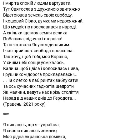
І мир та спокій людям вартувати.
Тут Святослав з дружиною звитяжно
Відстоював земель своїх свободу.
І кошовий Сірко, думками недосяжний,
Що мудрістю прославився в народі.
А скільки ще моя земля велика
Побачила, відчула і стерпіла!
Та не ставала Янусом дволиким.
І час прийшов: свобода проясніла.
Так хочу, щоб тобі, моя Вкраїно,
У синім небі сонце усміхалось,
Калина щоб цвіла і колосилась нива,
І рушником дорога прокладалась!...
... Так легко в лабіринтах заблукати!
Та ось сучасних гаджетів щедроти
Як маячки, ведуть нас крізь століття
Назад від наших днів до Геродота...
(Травень, 2021 року)
***
Я пишаюсь, що я - українка,
Я своєю пишаюсь землею,
Моя рідна вкраїнська домівка,