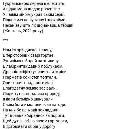
І українською дерева шелестять.
А рідна мова щедро розквітає
У нашім щирім українськім серці.
Підносьмо нашу мову і плекаймо!
Нехай звучить як щонайвища терція!
(Жовтень, 2021 року)
***
Нам історія дихає в спину,
Вітер сторінки старі гортає.
Зупинімось бодай на хвилину
В лабіринтах давніх поблукаєм.
Древніх скіфів тут свистіли стріли
І сарматів коні степ топтали.
Ори - орачі прадавні вміло
Благодатну землю засівали.
Люди тут вклонялися природі,
Її дари безмірно шанували,
Своїм богам молились за нагоди:
На них-бо всі надії покладали.
Тут козаки збирались за пороги,
Щоб дух і шаблю разом гартувати,
Відстоювати обрану дорогу