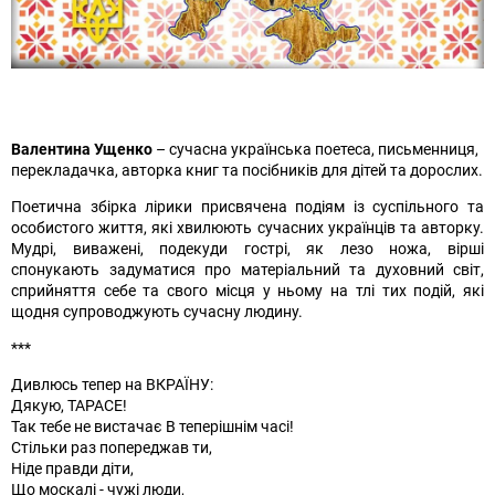
Валентина Ущенко
– сучасна українська поетеса, письменниця,
перекладачка, авторка книг та посібників для дітей та дорослих.
Поетична збірка лірики присвячена подіям із суспільного та
особистого життя, які хвилюють сучасних українців та авторку.
Мудрі, виважені, подекуди гострі, як лезо ножа, вірші
спонукають задуматися про матеріальний та духовний світ,
сприйняття себе та свого місця у ньому на тлі тих подій, які
щодня супроводжують сучасну людину.
***
Дивлюсь тепер на ВКРАЇНУ:
Дякую, ТАРАСЕ!
Так тебе не вистачає В теперішнім часі!
Стільки раз попереджав ти,
Ніде правди діти,
Що москалі - чужі люди,