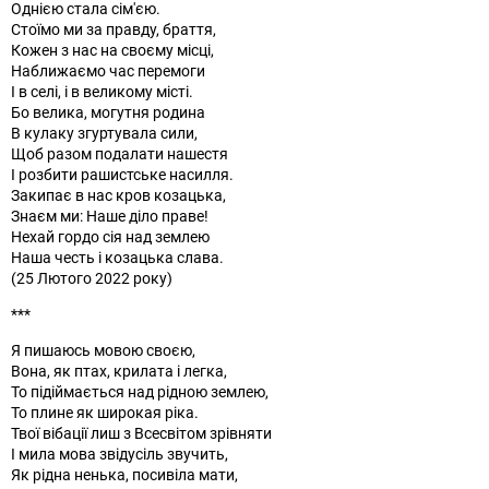
Однією стала сім'єю.
Стоїмо ми за правду, браття,
Кожен з нас на своєму місці,
Наближаємо час перемоги
І в селі, і в великому місті.
Бо велика, могутня родина
В кулаку згуртувала сили,
Щоб разом подалати нашестя
І розбити рашистське насилля.
Закипає в нас кров козацька,
Знаєм ми: Наше діло праве!
Нехай гордо сія над землею
Наша честь і козацька слава.
(25 Лютого 2022 року)
***
Я пишаюсь мовою своєю,
Вона, як птах, крилата і легка,
То підіймається над рідною землею,
То плине як широкая ріка.
Твої вібації лиш з Всесвітом зрівняти
І мила мова звідусіль звучить,
Як рідна ненька, посивіла мати,