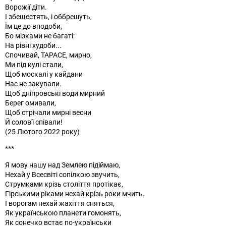
Ворожії діти.
І збещестять, і оббрешуть,
Їм це до вподоби,
Бо мізками не багаті:
На рівні худоби...
Спочивай, ТАРАСЕ, мирно,
Ми під кулі стали,
Щоб москалі у кайдани
Нас не закували.
Щоб дніпровські води мирний
Берег омивали,
Щоб стрічали мирні весни
Й солов'ї співали!
(25 Лютого 2022 року)
***
Я мову нашу над Землею підіймаю,
Нехай у Всесвіті сопілкою звучить,
Струмками крізь століття протікає,
Гірськими ріками нехай крізь роки мчить.
І ворогам нехай жахіття сняться,
Як українською планети гомонять,
Як сонечко встає по-українськи