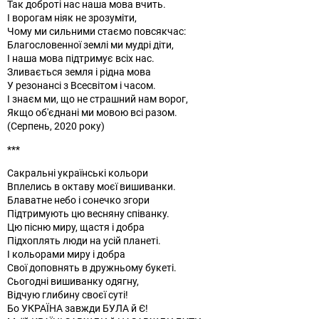
Так доброті нас наша мова вчить.
І ворогам ніяк не зрозуміти,
Чому ми сильними стаємо повсякчас:
Благословенної землі ми мудрі діти,
І наша мова підтримує всіх нас.
Зливається земля і рідна мова
У резонансі з Всесвітом і часом.
І знаєм ми, що не страшний нам ворог,
Якщо об'єднані ми мовою всі разом.
(Серпень, 2020 року)
***
Сакральні українські кольори
Вплелись в октаву моєї вишиванки.
Блаватне небо і сонечко згори
Підтримують цю весняну співанку.
Цю пісню миру, щастя і добра
Підхоплять люди на усій планеті.
І кольорами миру і добра
Свої доповнять в дружньому букеті.
Сьогодні вишиванку одягну,
Відчую глибину своєї суті!
Бо УКРАЇНА завжди БУЛА й Є!