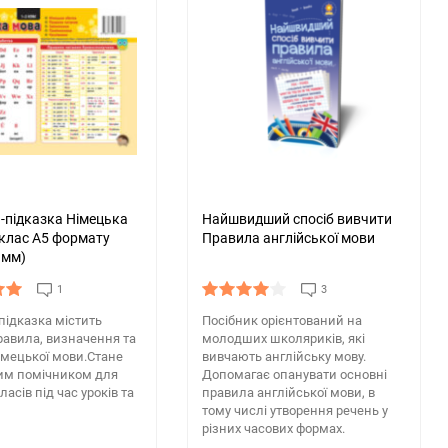
-підказка Німецька
Найшвидший спосіб вивчити
 клас А5 формату
Правила англійської мови
 мм)
1
3
підказка містить
Посібник орієнтований на
равила, визначення та
молодших школяриків, які
імецької мови.Стане
вивчають англійську мову.
им помічником для
Допомагає опанувати основні
класів під час уроків та
правила англійської мови, в
тому числі утворення речень у
різних часових формах.