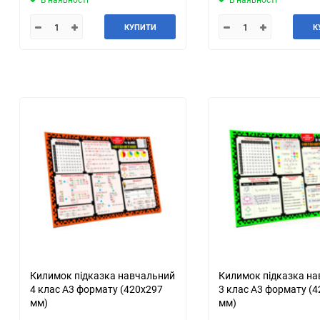
КУПИТИ
К
Килимок підказка навчальний
Килимок підказка н
4 клас А3 формату (420х297
3 клас А3 формату (
мм)
мм)