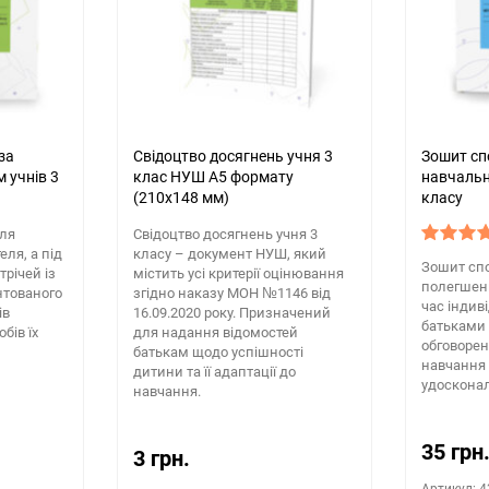
за
Свідоцтво досягнень учня 3
Зошит сп
 учнів 3
клас НУШ А5 формату
навчальн
(210х148 мм)
класу
ля
Свідоцтво досягнень учня 3
ля, а під
класу – документ НУШ, який
Зошит сп
трічей із
містить усі критерії оцінювання
полегшенн
нтованого
згідно наказу МОН №1146 від
час індив
ів
16.09.2020 року. Призначений
батьками 
бів їх
для надання відомостей
обговорен
батькам щодо успішності
навчання у
дитини та її адаптації до
удоскона
навчання.
35 грн
3 грн.
Артикул: 