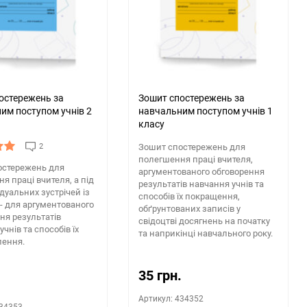
150
остережень за
Зошит спостережень за
им поступом учнів 2
навчальним поступом учнів 1
класу
2
Зошит спостережень для
полегшення праці вчителя,
остережень для
аргументованого обговорення
я праці вчителя, а під
результатів навчання учнів та
ідуальних зустрічей із
способів їх покращення,
- для аргументованого
обґрунтованих записів у
ня результатів
свідоцтві досягнень на початку
чнів та способів їх
та наприкінці навчального року.
лення.
35 грн.
.
Артикул: 434352
434353