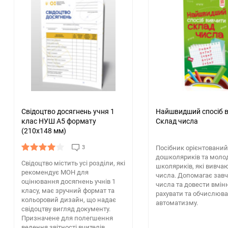
Свідоцтво досягнень учня 1
Найшвидший спосіб 
клас НУШ А5 формату
Склад числа
(210х148 мм)
3
Посібник орієнтований 
дошколяриків та мол
Свідоцтво містить усі розділи, які
школяриків, які вивча
рекомендує МОН для
числа. Допомагає зав
оцінювання досягнень учнів 1
числа та довести вмін
класу, має зручний формат та
рахувати та обчислюва
кольоровий дизайн, що надає
автоматизму.
свідоцтву вигляд документу.
Призначене для полегшення
ведення звітності вчителів.