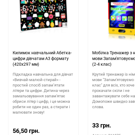
Килимок навчальний Абетка-
Мобілка Тренажер з н
цифри дівчатам А3 формату
мови Запам'ятовуєм
(420х297 мм)
(2-4 клас)
Підкладка навчальна для дівчат
Крутий тренажер із ні
«Вивчай-малюй-стирай» -
мови "Запам'ятовуємо 
простий спосіб запам’ятати
клас" для всіх, хто хоче
літери та цифри. Дитина через
прокачати скіли і не
замальовування запам'ятає
завантажувати себе на
обриси літер і цифр, і це можна
Домопоже швидко зав
робити не один раз, а стирати і
слова.
малювати знову!
33 грн.
56,50 грн.