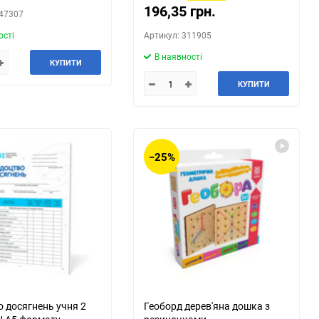
196,35 грн.
347307
ості
Артикул: 311905
В наявності
КУПИТИ
КУПИТИ
−25%
о досягнень учня 2
Геоборд дерев'яна дошка з