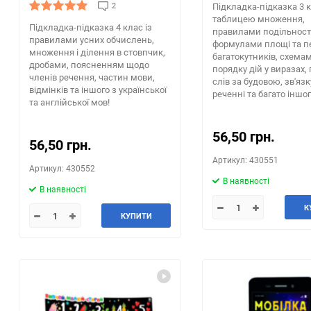
2
Підкладка-підказка 3 к
таблицею множення,
Підкладка-підказка 4 клас із
правилами подільності
правилами усних обчислень,
формулами площі та п
множення і ділення в стовпчик,
багатокутників, схема
дробами, поясненням щодо
порядку дій у виразах, 
членів речення, частин мови,
слів за будовою, зв'язк
відмінків та іншого з української
реченні та багато іншог
та англійської мов!
56,50 грн.
56,50 грн.
Артикул: 430551
Артикул: 430552
В наявності
В наявності
К
КУПИТИ