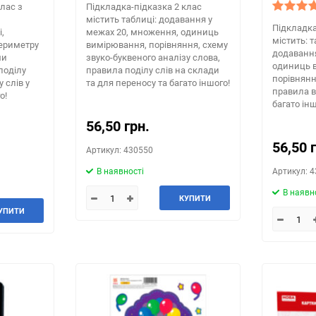
лас з
Підкладка-підказка 2 клас
містить таблиці: додавання у
Підкладка
,
межах 20, множення, одиниць
містить: 
ериметру
вимірювання, порівняння, схему
додавання
ми
звуко-буквеного аналізу слова,
одиниць 
поділу
правила поділу слів на склади
порівнянн
у слів у
та для переносу та багато іншого!
правила 
о!
багато інш
56,50 грн.
56,50 
Артикул: 430550
В наявності
Артикул: 
В наявн
КУПИТИ
УПИТИ