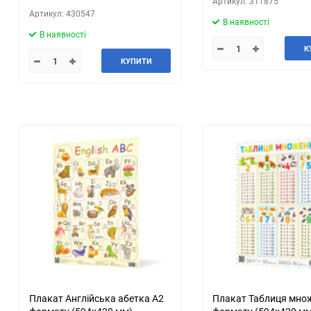
Артикул: 311875
Артикул: 430547
В наявності
В наявності
К
КУПИТИ
Плакат Англійська абетка А2
Плакат Таблиця мно