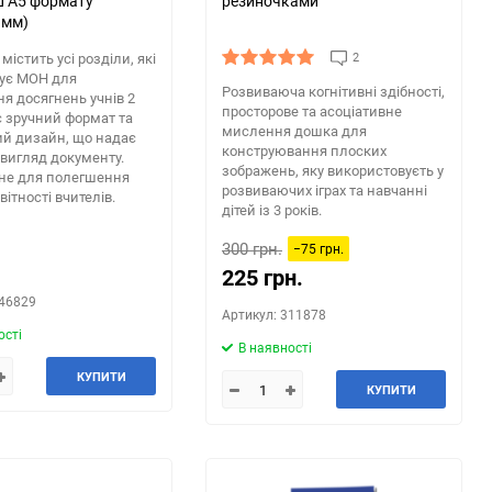
 А5 формату
резиночками
 мм)
містить усі розділи, які
2
ує МОН для
Розвиваюча когнітивні здібності,
я досягнень учнів 2
просторове та асоціативне
є зручний формат та
мислення дошка для
й дизайн, що надає
конструювання плоских
 вигляд документу.
зображень, яку використовуєть у
не для полегшення
розвиваючих іграх та навчанні
ітності вчителів.
дітей із 3 років.
300 грн.
−75 грн.
225 грн.
346829
Артикул: 311878
ості
В наявності
КУПИТИ
КУПИТИ