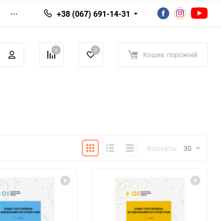
+38 (067) 691-14-31
0
0
Кошик
порожній
Плитка
Детально
Список
Кількість:
30
30
60
90