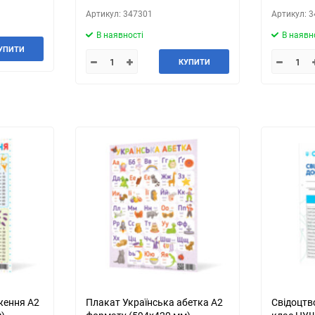
Артикул: 347301
Артикул: 
В наявності
В наявн
УПИТИ
КУПИТИ
ження А2
Плакат Українська абетка А2
Свідоцтв