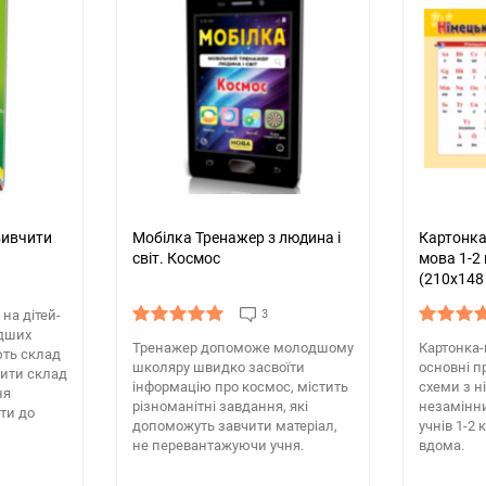
вивчити
Мобілка Тренажер з людина і
Картонка
світ. Космос
мова 1-2
(210х148
на дітей-
3
одших
Тренажер допоможе молодшому
Картонка-
ють склад
школяру швидко засвоїти
основні п
чити склад
інформацію про космос, містить
схеми з н
ня
різноманітні завдання, які
незамінн
ти до
допоможуть завчити матеріал,
учнів 1-2 
не перевантажуючи учня.
вдома.