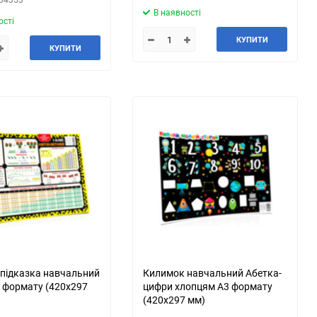
В наявності
ості
КУПИТИ
КУПИТИ
підказка навчальний
Килимок навчальний Абетка-
3 формату (420х297
цифри хлопцям А3 формату
(420х297 мм)