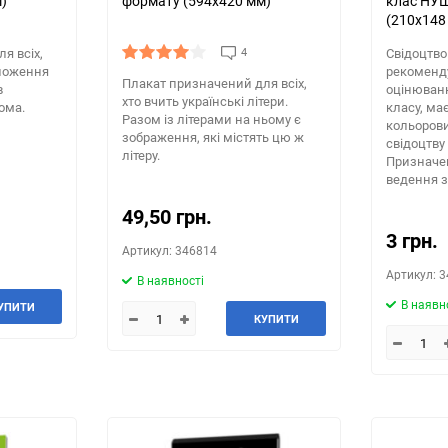
)
формату (594х420 мм)
клас НУШ
(210х148
я всіх,
4
Свідоцтво 
ноження
рекоменд
Плакат призначений для всіх,
в
оцінюванн
хто вчить українські літери.
ома.
класу, ма
Разом із літерами на ньому є
и
кольорови
зображення, які містять цю ж
свідоцтву
літеру.
Призначе
ведення зв
49,50 грн.
3 грн.
Артикул: 346814
Артикул: 
В наявності
В наявн
УПИТИ
КУПИТИ