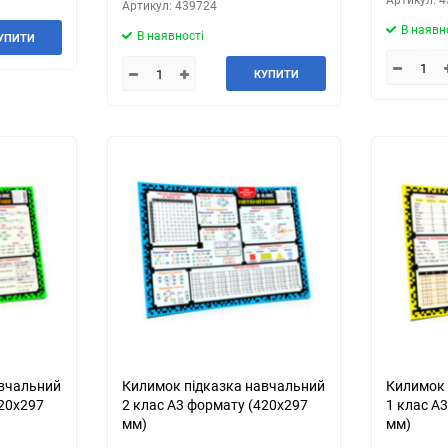
Артикул: 439724
В наявн
В наявності
УПИТИ
КУПИТИ
авчальний
Килимок підказка навчальний
Килимок 
420х297
2 клас А3 формату (420х297
1 клас А
мм)
мм)