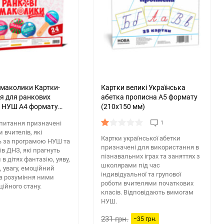
смаколики Картки-
Картки великі Українська
я для ранкових
абетка прописна А5 формату
й НУШ А4 формату
(210х150 мм)
 мм)
питання призначені
1
 вчителів, які
Картки української абетки
 за програмою НУШ та
призначені для використання в
ів ДНЗ, які прагнуть
пізнавальних іграх та заняттях з
в дітях фантазію, уяву,
школярами під час
 увагу, емоційний
індивідуальної та групової
та розуміння ними
роботи вчителями початкових
ційного стану.
класів. Відповідають вимогам
НУШ.
.
231 грн.
−35 грн.