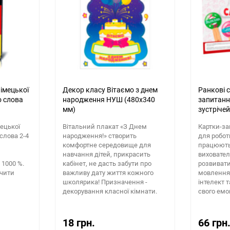
імецької
Декор класу Вітаємо з днем
Ранкові 
о слова
народження НУШ (480х340
запитанн
мм)
зустріче
(297х210
мецької
Вітальний плакат «З Днем
Картки-за
слова 2-4
народження!» створить
для роботи
комфортне середовище для
працюють
навчання дітей, прикрасить
виховател
 1000 %.
кабінет, не дасть забути про
розвивати 
чити
важливу дату життя кожного
мовлення,
школярика! Призначення -
інтелект 
декорування класної кімнати.
свого емо
18 грн.
66 грн