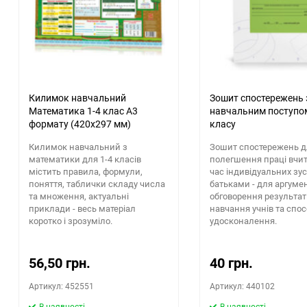
Килимок навчальний
Зошит спостережень 
Математика 1-4 клас А3
навчальним поступом
формату (420х297 мм)
класу
Килимок навчальний з
Зошит спостережень д
математики для 1-4 класів
полегшення праці вчите
містить правила, формули,
час індивідуальних зус
поняття, таблички складу числа
батьками - для аргуме
та множення, актуальні
обговорення результат
приклади - весь матеріал
навчання учнів та спосо
коротко і зрозуміло.
удосконалення.
56,50 грн.
40 грн.
Артикул: 452551
Артикул: 440102
В наявності
В наявності