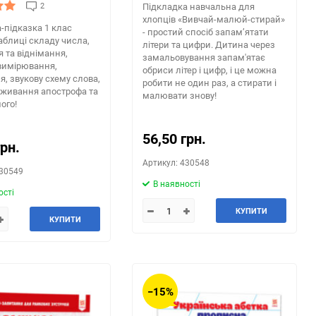
2
Підкладка навчальна для
хлопців «Вивчай-малюй-стирай»
-підказка 1 клас
- простий спосіб запам’ятати
таблиці складу числа,
літери та цифри. Дитина через
 та віднімання,
замальовування запам'ятає
вимірювання,
обриси літер і цифр, і це можна
я, звукову схему слова,
робити не один раз, а стирати і
вживання апострофа та
малювати знову!
ого!
56,50 грн.
грн.
Артикул: 430548
430549
В наявності
ості
КУПИТИ
КУПИТИ
−15%