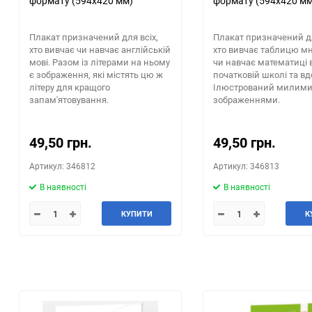
формату (594х420 мм)
формату (594х420 мм
Плакат призначений для всіх,
Плакат призначений дл
хто вивчає чи навчає англійській
хто вивчає таблицю м
мові. Разом із літерами на ньому
чи навчає математиці 
є зображення, які містять цю ж
початковій школі та вд
літеру для кращого
Ілюстрований милим
запам'ятовування.
зображеннями.
49,50 грн.
49,50 грн.
Артикул: 346812
Артикул: 346813
В наявності
В наявності
КУПИТИ
К