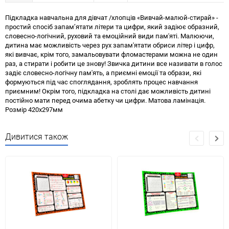
Підкладка навчальна для дівчат /хлопців «Вивчай-малюй-стирай» -
простий спосіб запам’ятати літери та цифри, який задіює образний,
словесно-логічний, руховий та емоційний види пам'яті. Малюючи,
дитина має можливість через рух запам'ятати обриси літер і цифр,
які вивчає, крім того, замальовувати фломастерами можна не один
раз, а стирати і робити це знову! Звичка дитини все називати в голос
задіє словесно-логічну пам'ять, а приємні емоції та образи, які
формуються під час споглядання, зроблять процес навчання
приємним! Окрім того, підкладка на столі дає можливість дитині
постійно мати перед очима абетку чи цифри. Матова ламінація.
Розмір 420х297мм
Дивитися також