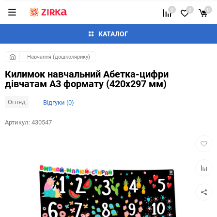
0
0
0
КАТАЛОГ
Навчання (дошколярику)
Килимок навчальний Абетка-цифри
дівчатам А3 формату (420х297 мм)
Огляд
Відгуки (0)
Артикул:
430547
Додат
в
обран
Додай
до
таблиц
порівн