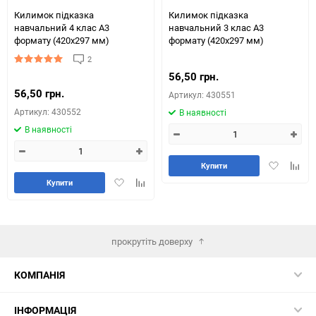
Килимок підказка
Килимок підказка
навчальний 4 клас А3
навчальний 3 клас А3
формату (420х297 мм)
формату (420х297 мм)
2
56,50 грн.
56,50 грн.
Артикул: 430551
Артикул: 430552
В наявності
В наявності
Додати
Додай
Купити
в
до
Додати
Додайте
Купити
обране
табли
в
до
порів
обране
таблиці
порівняння
прокрутіть доверху
КОМПАНІЯ
ІНФОРМАЦІЯ