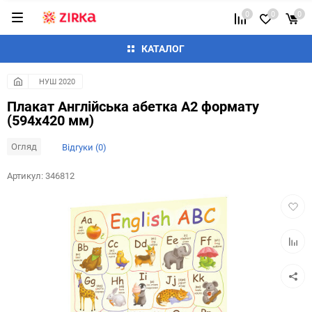
0
0
0
КАТАЛОГ
НУШ 2020
Плакат Англійська абетка А2 формату
(594х420 мм)
Огляд
Відгуки (0)
Артикул:
346812
Додат
в
обран
Додай
до
таблиц
порівн