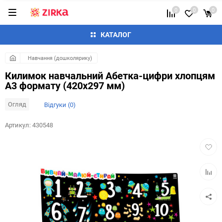
0
0
0
КАТАЛОГ
Навчання (дошколярику)
Килимок навчальний Абетка-цифри хлопцям
А3 формату (420х297 мм)
Огляд
Відгуки (0)
Артикул:
430548
Додат
в
обран
Додай
до
таблиц
порівн