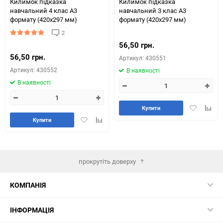
Килимок підказка
Килимок підказка
навчальний 4 клас А3
навчальний 3 клас А3
формату (420х297 мм)
формату (420х297 мм)
2
56,50 грн.
56,50 грн.
Артикул: 430551
Артикул: 430552
В наявності
В наявності
Додати
Додай
Купити
в
до
Додати
Додайте
Купити
обране
табли
в
до
порів
обране
таблиці
порівняння
прокрутіть доверху
КОМПАНІЯ
ІНФОРМАЦІЯ