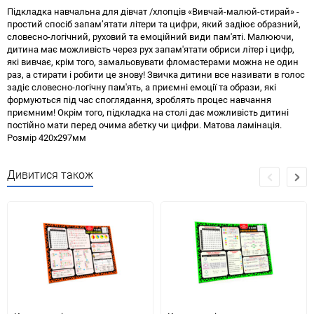
Підкладка навчальна для дівчат /хлопців «Вивчай-малюй-стирай» -
простий спосіб запам’ятати літери та цифри, який задіює образний,
словесно-логічний, руховий та емоційний види пам'яті. Малюючи,
дитина має можливість через рух запам'ятати обриси літер і цифр,
які вивчає, крім того, замальовувати фломастерами можна не один
раз, а стирати і робити це знову! Звичка дитини все називати в голос
задіє словесно-логічну пам'ять, а приємні емоції та образи, які
формуються під час споглядання, зроблять процес навчання
приємним! Окрім того, підкладка на столі дає можливість дитині
постійно мати перед очима абетку чи цифри. Матова ламінація.
Розмір 420х297мм
Дивитися також