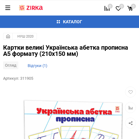
0
0
0
КАТАЛОГ
НУШ 2020
Картки великі Українська абетка прописна
А5 формату (210х150 мм)
Огляд
Відгуки (1)
Артикул:
311905
Додат
в
обран
Додай
до
таблиц
порівн