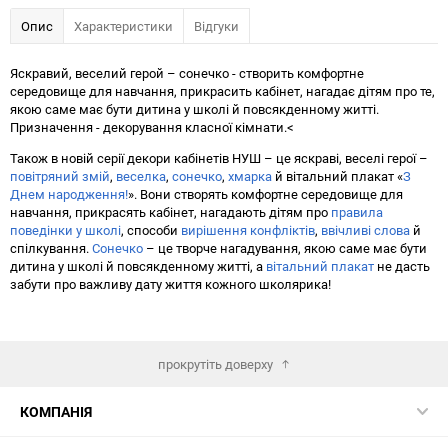
Опис
Характеристики
Відгуки
Яскравий, веселий герой – сонечко - створить комфортне
середовище для навчання, прикрасить кабінет, нагадає дітям про те,
якою саме має бути дитина у школі й повсякденному житті.
Призначення - декорування класної кімнати.<
Також в новій серії декори кабінетів НУШ – це яскраві, веселі герої –
повітряний змій
,
веселка
,
сонечко
,
хмарка
й вітальний плакат «
З
Днем народження!
». Вони створять комфортне середовище для
навчання, прикрасять кабінет, нагадають дітям про
правила
поведінки у школі
, способи
вирішення конфліктів
,
ввічливі слова
й
спілкування.
Сонечко
– це творче нагадування, якою саме має бути
дитина у школі й повсякденному житті, а
вітальний плакат
не дасть
забути про важливу дату життя кожного школярика!
прокрутіть доверху
КОМПАНІЯ