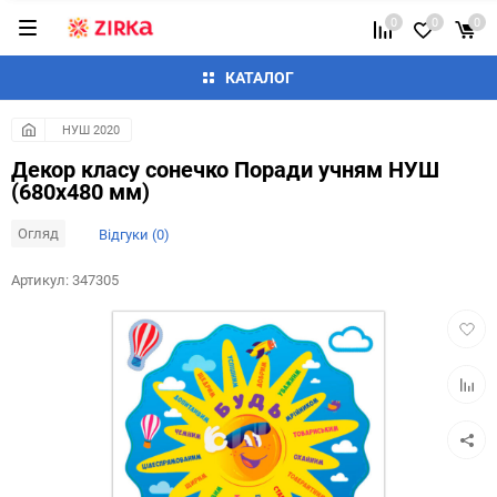
0
0
0
КАТАЛОГ
НУШ 2020
Декор класу сонечко Поради учням НУШ
(680х480 мм)
Огляд
Відгуки (0)
Артикул:
347305
Додат
в
обран
Додай
до
таблиц
порівн