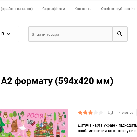
(прайс + каталог)
Сертифікати
Контакти
Освітня субвенція
ІВ
 А2 формату (594х420 мм)
4 отзыва
Дитяча карта України підходить 
особливостями кожного куточка 