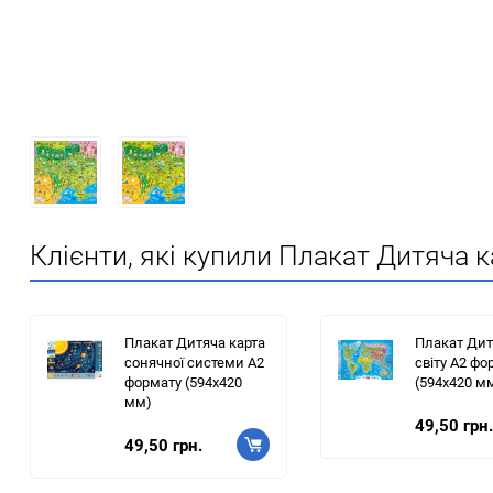
Клієнти, які купили Плакат Дитяча 
Плакат Дитяча карта
Плакат Дит
сонячної системи А2
світу А2 фо
формату (594х420
(594х420 м
мм)
49,50 грн.
49,50 грн.