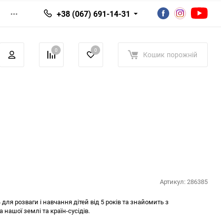
+38 (067) 691-14-31
0
0
Кошик
порожній
Артикул:
286385
для розваги і навчання дітей від 5 років та знайомить з
нашої землі та країн-сусідів.