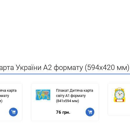
карта України А2 формату (594х420 мм
яча карта
Плакат Дитяча карта
рмату
світу А1 формату
м)
(841х594 мм)
76 грн.