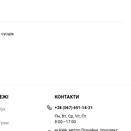
сусідів.
РЕЖІ
КОНТАКТИ
+38 (067) 691-14-31
бук
Пн, Вт, Ср, Чт, Пт
8:00—17:00
грам
м.Київ, метро Почайна, проспект