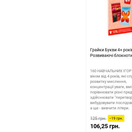
Грайки Букви 4+ рокі
Розвиваючі блокнот
160 НАВЧАЛЬНИХ ІГOР 
віком від 4 років, які 
розвитку мислення,
концентрації уваги, в
порівнювати різні пре
здійснювати "перетвор
вибудовувати послідовн
а ще - вивчити літери.
125 грн.
−19 грн.
106,25 грн.