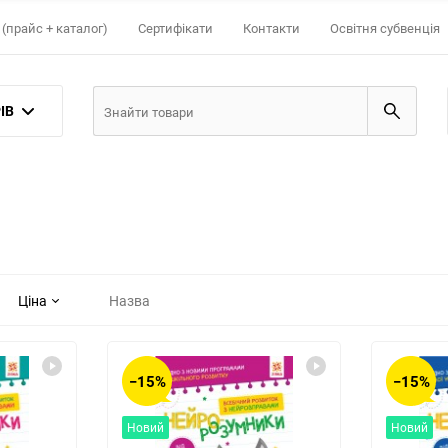
(прайс + каталог)
Сертифікати
Контакти
Освітня субвенція
ІВ
Ціна
Назва
−15%
−15%
Новий
Новий