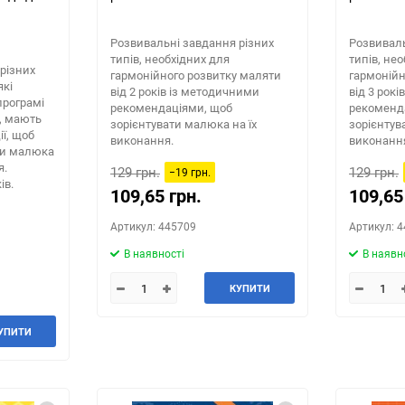
Розвивальні завдання різних
Розвиваль
типів, необхідних для
типів, не
різних
гармонійного розвитку маляти
гармонійн
які
від 2 років із методичними
від 3 рок
програмі
рекомендаціями, щоб
рекоменд
, мають
зорієнтувати малюка на їх
зорієнтув
ї, щоб
виконання.
виконанн
ти малюка
я.
129 грн.
129 грн.
−19 грн.
ів.
109,65 грн.
109,65
Артикул: 445709
Артикул: 
В наявності
В наявн
КУПИТИ
УПИТИ