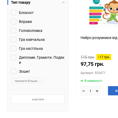
Тип товару
Блокнот
Вправи
Головоломка
Нейро-розумники від 
Гра навчальна
Гра настільна
115 грн.
Дипломи. Грамоти. Подяк
−17 грн.
и
97,75 грн.
Зошит
Артикул: 555471
В наявності
показати більше
К
очистити