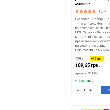
дорослих
6
Розвивальні завдання 
типів для дошкільнят, 
відповідають освітній 
МОН України «Дитина»
методичні рекомендаці
правильно зорієнтува
на виконання завданн
Орієнтовані на вік 6 рок
129 грн.
−19 грн.
109,65 грн.
Артикул: 311868
В наявності
К