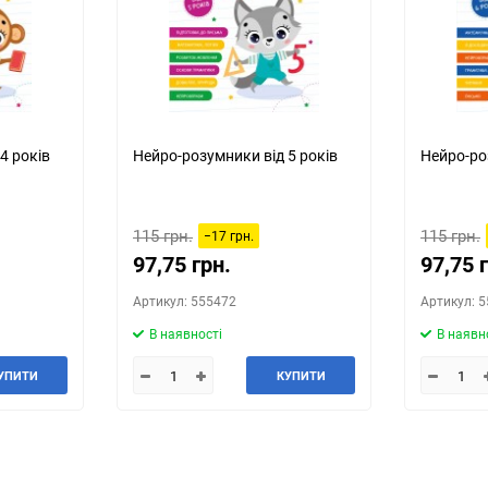
4 років
Нейро-розумники від 5 років
Нейро-ро
115 грн.
115 грн.
−17 грн.
97,75 грн.
97,75 
Артикул: 555472
Артикул: 
В наявності
В наявн
УПИТИ
КУПИТИ