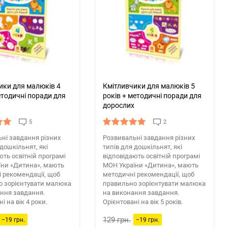
ики для малюків 4
Кмітливчики для малюків 5
етодичні поради для
років + методичні поради для
дорослих
5
2
ні завдання різних
Розвивальні завдання різних
 дошкільнят, які
типів для дошкільнят, які
ють освітній програмі
відповідають освітній програмі
їни «Дитина», мають
МОН України «Дитина», мають
 рекомендації, щоб
методичні рекомендації, щоб
о зорієнтувати малюка
правильно зорієнтувати малюка
ння завдання.
на виконання завдання.
і на вік 4 роки.
Орієнтовані на вік 5 років.
129 грн.
−19 грн.
−19 грн.