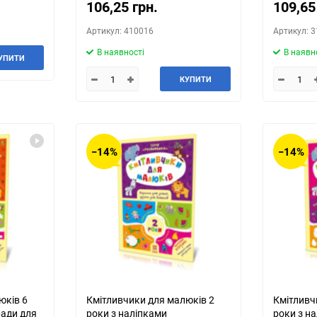
106,25 грн.
109,65
Артикул: 410016
Артикул: 
В наявності
В наявн
УПИТИ
КУПИТИ
−14%
−14%
юків 6
Кмітливчики для малюків 2
Кмітливч
ради для
роки з наліпками
роки з н