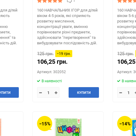
1
для дітей
160 НАВЧАЛЬНИХ ІГOР для дітей
160 НАВЧ
рияють
віком 4-5 років, які сприяють
віком 5-6 
розвитку мислення,
розвитку 
мінню
концентрації уваги, вмінню
концентра
дмети,
порівнювати різні предмети,
порівнюва
ення" та
здійснювати "перетворення" та
здійснюва
ість дій.
вибудовувати послідовність дій.
вибудовув
125 грн.
125 грн.
−19 грн.
106,25 грн.
106,25
Артикул: 302052
Артикул: 
В наявності
В наявн
УПИТИ
КУПИТИ
−15%
−14%