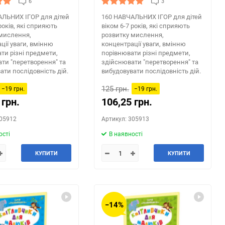
6
3
АЛЬНИХ ІГOР для дітей
160 НАВЧАЛЬНИХ ІГOР для дітей
років, які сприяють
віком 6-7 років, які сприяють
мислення,
розвитку мислення,
ції уваги, вмінню
концентрації уваги, вмінню
ти різні предмети,
порівнювати різні предмети,
ти "перетворення" та
здійснювати "перетворення" та
ати послідовність дій.
вибудовувати послідовність дій.
125 грн.
−19 грн.
−19 грн.
 грн.
106,25 грн.
305912
Артикул: 305913
ості
В наявності
КУПИТИ
КУПИТИ
−14%