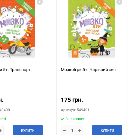
 5+. Транспорт і
МозкоІгри 5+. Чарівний світ
н.
175 грн.
549400
Артикул: 549401
ості
В наявності
КУПИТИ
КУПИТИ