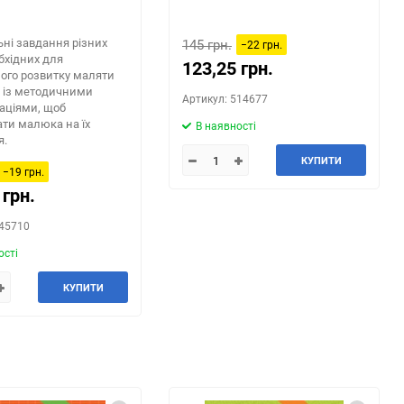
ні завдання різних
145 грн.
−22 грн.
обхідних для
123,25 грн.
ого розвитку маляти
ів із методичними
Артикул: 514677
аціями, щоб
ати малюка на їх
В наявності
я.
КУПИТИ
−19 грн.
 грн.
445710
ості
КУПИТИ