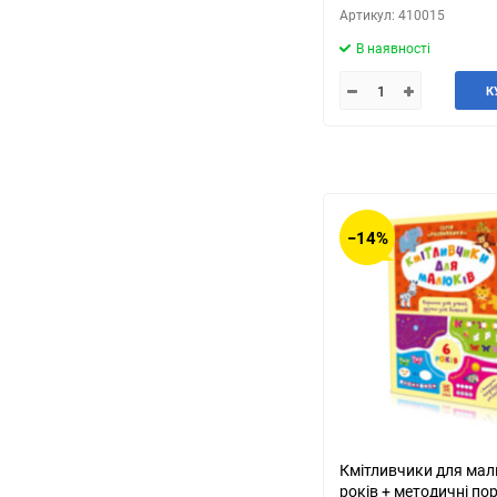
Артикул: 410015
В наявності
К
−14%
Кмітливчики для мал
років + методичні по