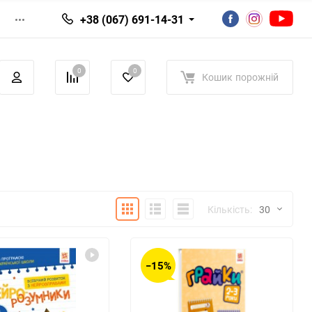
+38 (067) 691-14-31
0
0
Кошик
порожній
Плитка
Детально
Список
Кількість:
30
30
−15%
60
90