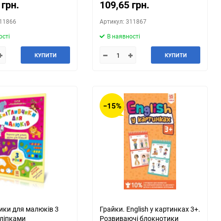
 грн.
109,65 грн.
311866
Артикул: 311867
ості
В наявності
КУПИТИ
КУПИТИ
−15%
ики для малюків 3
Грайки. English у картинках 3+.
аліпками
Розвиваючі блокнотики