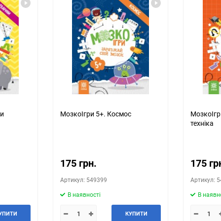
ни
МозкоІгри 5+. Космос
МозкоІгри
техніка
175 грн.
175 гр
Артикул: 549399
Артикул: 
В наявності
В наявн
УПИТИ
КУПИТИ