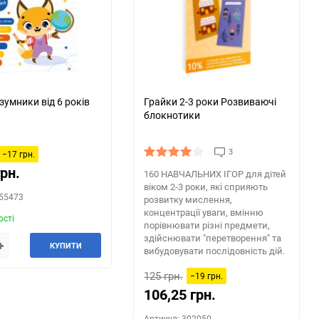
150
зумники від 6 років
Грайки 2-3 роки Розвиваючі
блокнотики
3
−17 грн.
грн.
160 НАВЧАЛЬНИХ ІГOР для дітей
віком 2-3 роки, які сприяють
555473
розвитку мислення,
концентрації уваги, вмінню
ості
порівнювати різні предмети,
здійснювати "перетворення" та
КУПИТИ
вибудовувати послідовність дій.
125 грн.
−19 грн.
106,25 грн.
Артикул: 302050