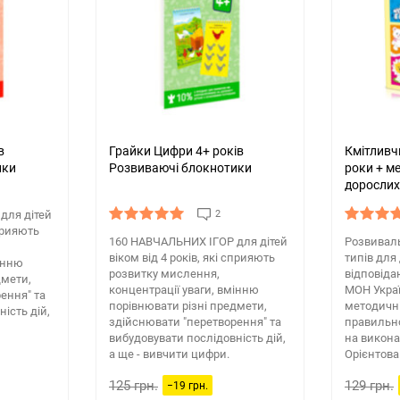
в
Грайки Цифри 4+ років
Кмітливч
ики
Розвиваючі блокнотики
роки + м
дорослих
для дітей
2
сприяють
160 НАВЧАЛЬНИХ ІГOР для дітей
Розвиваль
віком від 4 років, які сприяють
типів для
мінню
розвитку мислення,
відповіда
дмети,
концентрації уваги, вмінню
МОН Укра
ення" та
порівнювати різні предмети,
методичні
ість дій,
здійснювати "перетворення" та
правильн
вибудовувати послідовність дій,
на викона
а ще - вивчити цифри.
Орієнтован
125 грн.
129 грн.
−19 грн.