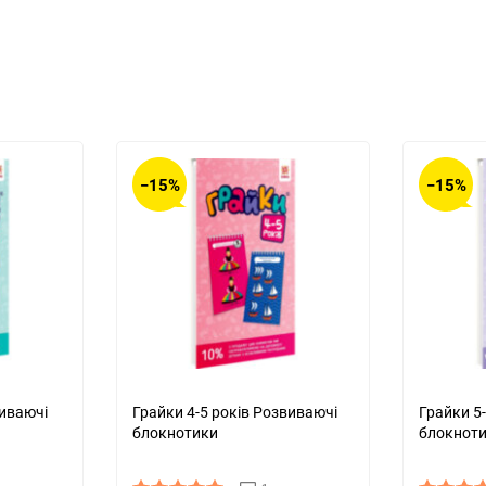
−15%
−15%
виваючі
Грайки 4-5 років Розвиваючі
Грайки 5
блокнотики
блокнот