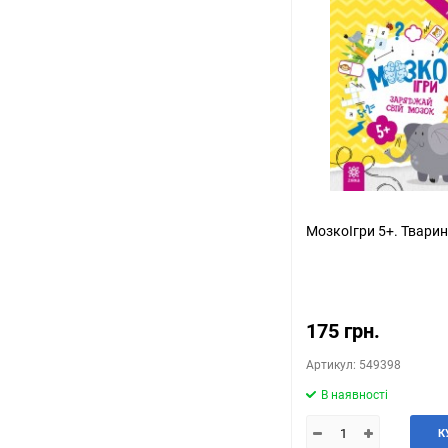
МозкоІгри 5+. Твари
175 грн.
Артикул: 549398
В наявності
К