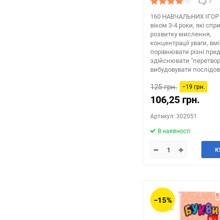
7
160 НАВЧАЛЬНИХ ІГOР 
віком 3-4 роки, які сп
розвитку мислення,
концентрації уваги, в
порівнювати різні пре
здійснювати "перетвор
вибудовувати послідовн
125 грн.
−19 грн.
106,25 грн.
Артикул: 302051
В наявності
К
−15%