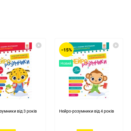
−15%
Новий
зумники від 3 років
Нейро-розумники від 4 років