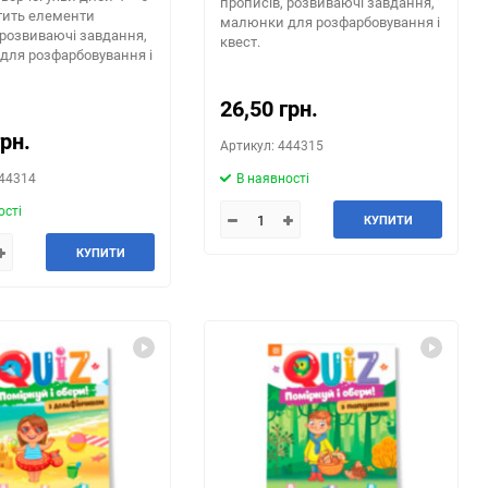
прописів, розвиваючі завдання,
стить елементи
малюнки для розфарбовування і
 розвиваючі завдання,
квест.
для розфарбовування і
26,50 грн.
грн.
Артикул: 444315
444314
В наявності
ості
КУПИТИ
КУПИТИ