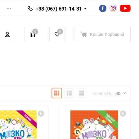
+38 (067) 691-14-31
0
0
Кошик
порожній
Плитка
Детально
Список
Кількість:
30
30
60
90