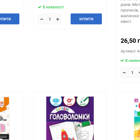
років. Мі
В наявності
прописів,
малюнки 
УПИТИ
КУПИТИ
квест.
26,50 
Артикул: 
В наявн