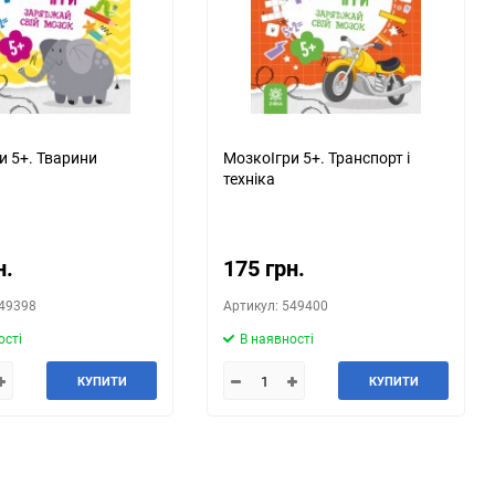
150
и 5+. Тварини
МозкоІгри 5+. Транспорт і
техніка
н.
175 грн.
549398
Артикул: 549400
ості
В наявності
КУПИТИ
КУПИТИ