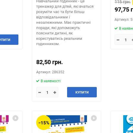
Навчальний годинник - це
115 грн.
тренажер для дітей, які вчаться
97,75 
розуміти час та бути більш
відповідальними і
Артикул: 
незалежними. Має практичні
поради, які допоможуть
В наявн
пояснити дитині, як
користуватись реальним
УПИТИ
годинником.
82,50 грн.
Артикул: 286352
В наявності
КУПИТИ
−15%