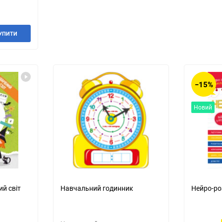
УПИТИ
−15%
Новий
ий світ
Навчальний годинник
Нейро-ро