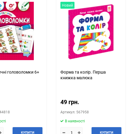
Новий
чні головоломки 6+
Форма та колір. Перша
книжка малюка
.
49 грн.
544818
Артикул: 567958
ості
В наявності
КУПИТИ
КУПИТИ