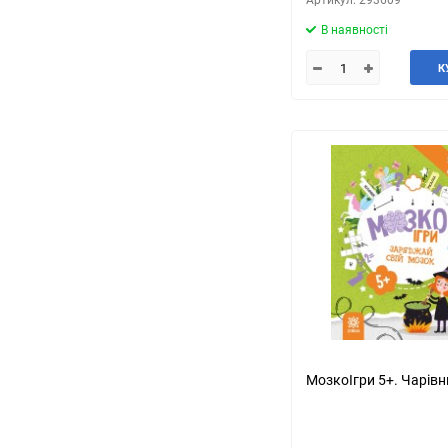
В наявності
К
МозкоІгри 5+. Чарівн