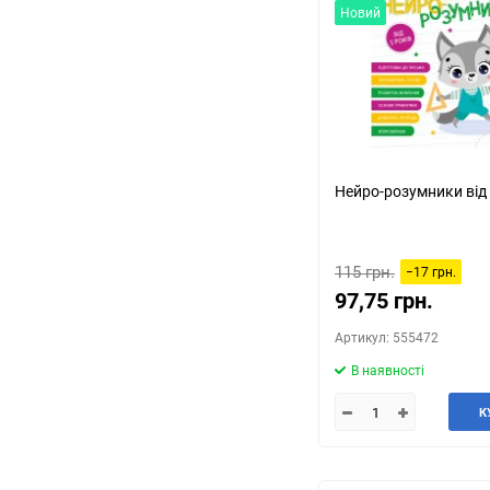
Новий
Нейро-розумники від 
115 грн.
−17 грн.
97,75 грн.
Артикул: 555472
В наявності
К