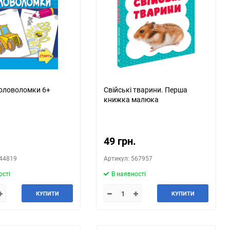
головоломки 6+
Свійські тварини. Перша
книжка малюка
.
49 грн.
544819
Артикул: 567957
ості
В наявності
КУПИТИ
КУПИТИ