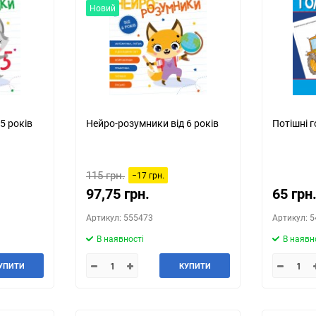
Новий
5 років
Нейро-розумники від 6 років
Потішні 
115 грн.
−17 грн.
97,75 грн.
65 грн
Артикул: 555473
Артикул: 
В наявності
В наявн
УПИТИ
КУПИТИ