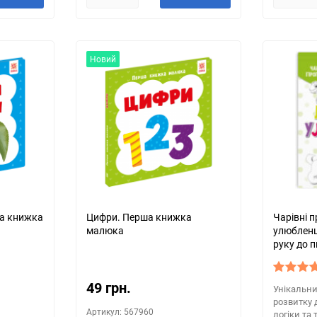
Новий
ша книжка
Цифри. Перша книжка
Чарівні 
малюка
улюбленц
руку до п
49 грн.
Унікальни
розвитку 
Артикул: 567960
логіки та 