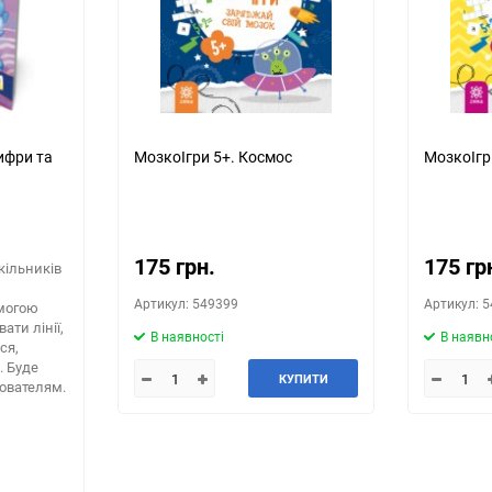
ифри та
МозкоІгри 5+. Космос
МозкоІгр
175 грн.
175 гр
ільників
Артикул: 549399
Артикул: 
омогою
ти лінії,
В наявності
В наявн
ся,
. Буде
КУПИТИ
ователям.