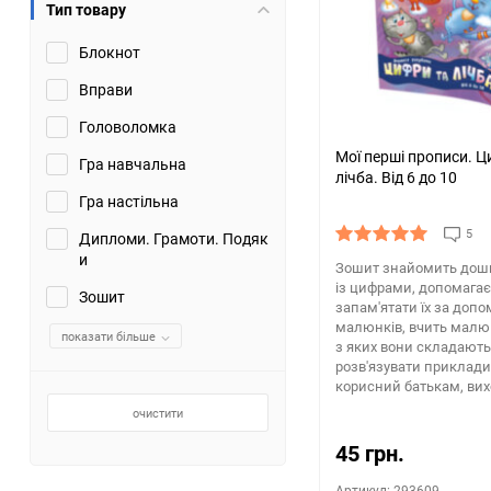
Тип товару
Блокнот
Вправи
Головоломка
Мої перші прописи. Ц
Гра навчальна
лічба. Від 6 до 10
Гра настільна
5
Дипломи. Грамоти. Подяк
и
Зошит знайомить дошк
із цифрами, допомагає
Зошит
запам'ятати їх за доп
малюнків, вчить малюва
показати більше
з яких вони складають
розв'язувати приклади
корисний батькам, вих
очистити
45 грн.
Артикул: 293609