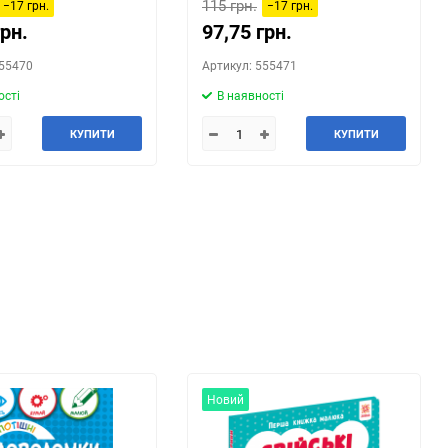
115 грн.
−17 грн.
−17 грн.
грн.
97,75 грн.
555470
Артикул: 555471
ості
В наявності
КУПИТИ
КУПИТИ
Новий