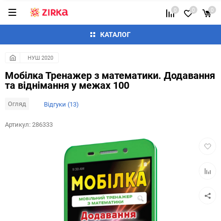
0
0
0
КАТАЛОГ
НУШ 2020
Мобілка Тренажер з математики. Додавання
та вiднiмання у межах 100
Огляд
Відгуки (13)
Артикул:
286333
Додат
в
обран
Додай
до
таблиц
порівн