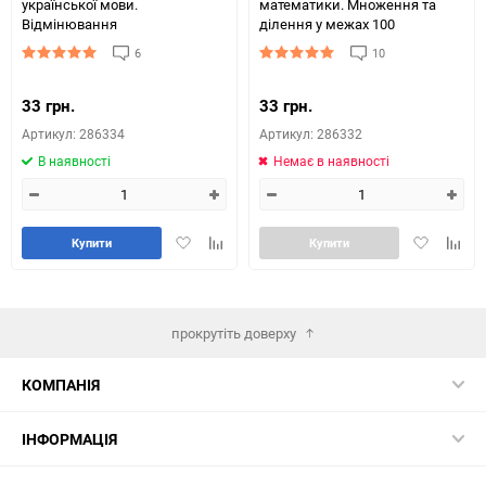
української мови.
математики. Множення та
Вiдмiнювання
дiлення у межах 100
6
10
33 грн.
33 грн.
Артикул: 286334
Артикул: 286332
В наявності
Немає в наявності
Додати
Додайте
Додати
Додай
Купити
Купити
в
до
в
до
обране
таблиці
обране
табли
порівняння
порів
прокрутіть доверху
КОМПАНІЯ
ІНФОРМАЦІЯ