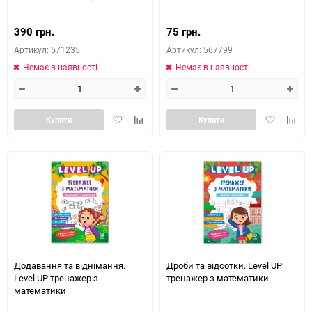
Бруццоне, Вікі Баркер
390 грн.
75 грн.
Артикул: 571235
Артикул: 567799
Немає в наявності
Немає в наявності
Додати
Додайте
Додати
Додай
Купити
Купити
в
до
в
до
обране
таблиці
обране
табли
порівняння
порів
Додавання та віднімання.
Дроби та відсотки. Level UP
Level UP тренажер з
тренажер з математики
математики