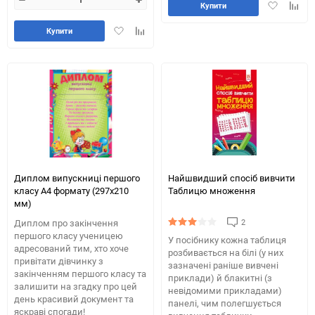
Додати
Додай
Купити
в
до
Додати
Додайте
обране
табли
Купити
в
до
порів
обране
таблиці
порівняння
Диплом випускниці першого
Найшвидший спосіб вивчити
класу А4 формату (297х210
Таблицю множення
мм)
2
Диплом про закінчення
першого класу ученицею
У посібнику кожна таблиця
адресований тим, хто хоче
розбивається на білі (у них
привітати дівчинку з
зазначені раніше вивчені
закінченням першого класу та
приклади) й блакитні (з
залишити на згадку про цей
невідомими прикладами)
день красивий документ та
панелі, чим полегшується
яскраві спогади!