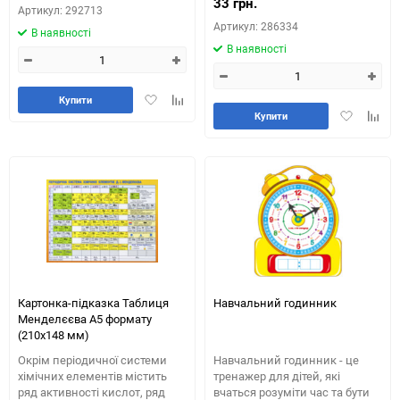
33 грн.
Артикул: 292713
Артикул: 286334
В наявності
В наявності
Додати
Додайте
Купити
Додати
Додай
в
до
Купити
в
до
обране
таблиці
обране
табли
порівняння
порів
Картонка-підказка Таблиця
Навчальний годинник
Менделєєва А5 формату
(210х148 мм)
Окрім періодичної системи
Навчальний годинник - це
хімічних елементів містить
тренажер для дітей, які
ряд активності кислот, ряд
вчаться розуміти час та бути