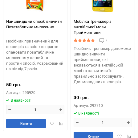
Найшвидший спосіб вивчити
Мобілка Тренажер з
Позатабличне множення
англійської мови.
Прийменники
4
Посібник призначений для
школярів та всіх, хто прагне
Посібник-тренажер допоможе
опановати позатабличне
швидко вивчити
множення у легкий та
прийменники, які
простий спосіб. Розрахований
вживаються в англійській
на вік від 7 років.
мові та навчитися їх
правильно застосовувати.
Для молодших школярів.
50 грн.
Артикул: 295920
30 грн.
В наявності
Артикул: 292710
В наявності
Додати
Додайте
Купити
в
до
обране
таблиці
Додати
Додай
Купити