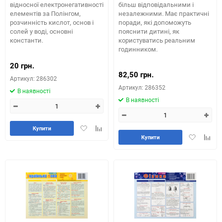
відносної електронегативності
більш відповідальними і
елементів за Полінгом,
незалежними. Має практичні
розчинність кислот, основ і
поради, які допоможуть
солей у воді, основні
пояснити дитині, як
константи.
користуватись реальним
годинником.
20 грн.
82,50 грн.
Артикул: 286302
Артикул: 286352
В наявності
В наявності
Додати
Додайте
Купити
Додати
Додай
в
до
Купити
в
до
обране
таблиці
обране
табли
порівняння
порів