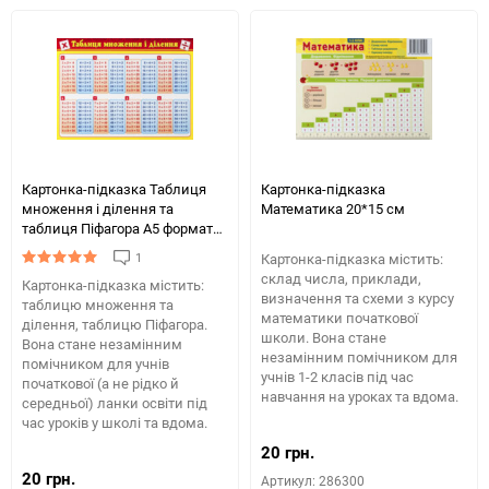
обране
табли
порів
Картонка-підказка Таблиця
Картонка-підказка
множення і ділення та
Математика 20*15 см
таблиця Піфагора А5 формату
(210х148 мм)
1
Картонка-підказка містить:
склад числа, приклади,
Картонка-підказка містить:
визначення та схеми з курсу
таблицю множення та
математики початкової
ділення, таблицю Піфагора.
школи. Вона стане
Вона стане незамінним
незамінним помічником для
помічником для учнів
учнів 1-2 класів під час
початкової (а не рідко й
навчання на уроках та вдома.
середньої) ланки освіти під
час уроків у школі та вдома.
20 грн.
20 грн.
Артикул: 286300