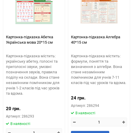
Картонка-підказка Абетка
Картонка-підказка Алгебра
Українська мова 20*15 см
40*15 см
Картонка-підказка містить:
Картонка-підказка містить:
українську абетку, голосні та
формули, поняття та
приголосні звуки, умовні
визначення з алгебри. Вона
позначення звуків, правила
стане незамінним
поділу на склади. Вона стане
помічником для учнів 7-11
незамінним помічником для
класів під час уроків та вдома.
учнів 1-2 класів під час уроків
та вдома.
24 грн.
Артикул: 286294
20 грн.
В наявності
Артикул: 286293
В наявності