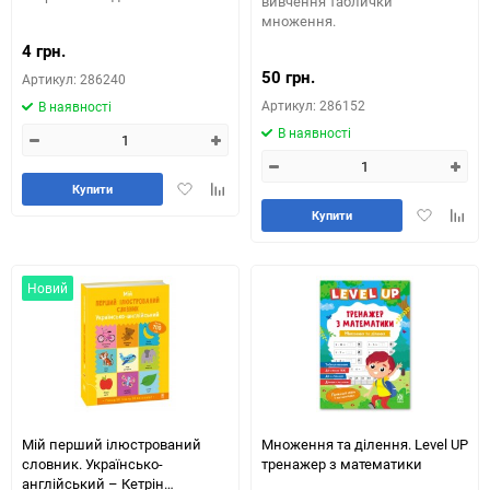
вивчення таблички
множення.
4 грн.
50 грн.
Артикул: 286240
Артикул: 286152
В наявності
В наявності
Додати
Додайте
Купити
в
до
Додати
Додай
Купити
обране
таблиці
в
до
порівняння
обране
табли
порів
Новий
Мій перший ілюстрований
Множення та ділення. Level UP
словник. Українсько-
тренажер з математики
англійський – Кетрін