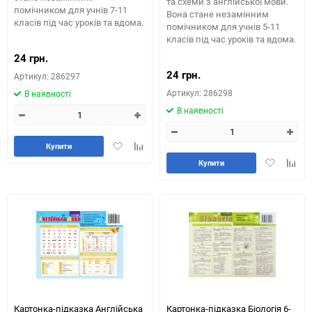
та схеми з англійської мови.
помічником для учнів 7-11
Вона стане незамінним
класів під час уроків та вдома.
помічником для учнів 5-11
класів під час уроків та вдома.
24 грн.
24 грн.
Артикул: 286297
Артикул: 286298
В наявності
В наявності
Додати
Додайте
Купити
в
до
Додати
Додай
Купити
обране
таблиці
в
до
порівняння
обране
табли
порів
Картонка-підказка Англійська
Картонка-підказка Біологія 6-