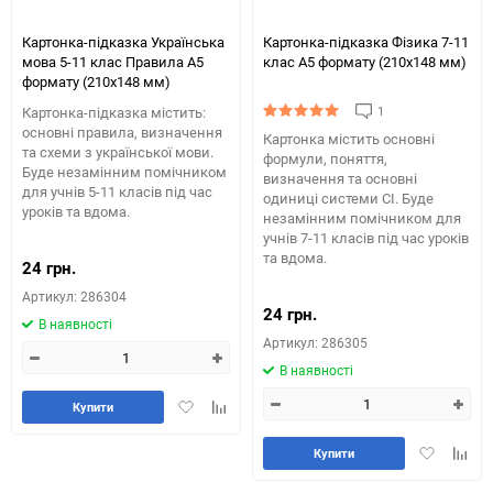
Картонка-підказка Українська
Картонка-підказка Фізика 7-11
мова 5-11 клас Правила А5
клас А5 формату (210х148 мм)
формату (210х148 мм)
1
Картонка-підказка містить:
основні правила, визначення
Картонка містить основні
та схеми з української мови.
формули, поняття,
Буде незамінним помічником
визначення та основні
для учнів 5-11 класів під час
одиниці системи СІ. Буде
уроків та вдома.
незамінним помічником для
учнів 7-11 класів під час уроків
та вдома.
24 грн.
Артикул: 286304
24 грн.
В наявності
Артикул: 286305
В наявності
Додати
Додайте
Купити
в
до
обране
таблиці
Додати
Додай
Купити
порівняння
в
до