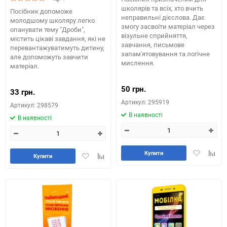
школярів та всіх, хто вчить
Посібник допоможе
неправильні дієслова. Дає
молодшому школяру легко
змогу засвоїти матеріал через
опанувати тему "Дроби",
візульне сприйняття,
містить цікаві завдання, які не
завчання, письмове
перевантажуватимуть дитину,
запам'ятовування та логічне
але допоможуть завчити
мислення.
матеріал.
50 грн.
33 грн.
Артикул: 295919
Артикул: 298579
В наявності
В наявності
Додати
Додай
Купити
Додати
Додайте
Купити
в
до
в
до
обране
табли
обране
таблиці
порів
порівняння