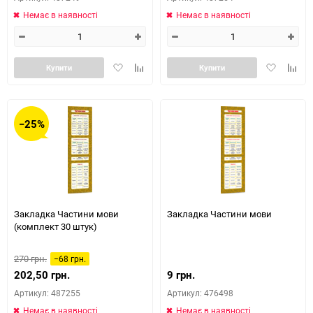
Немає в наявності
Немає в наявності
Додати
Додайте
Додати
Додай
Купити
Купити
в
до
в
до
обране
таблиці
обране
табли
порівняння
порів
−25%
Закладка Частини мови
Закладка Частини мови
(комплект 30 штук)
270 грн.
−68 грн.
202,50 грн.
9 грн.
Артикул: 487255
Артикул: 476498
Немає в наявності
Немає в наявності