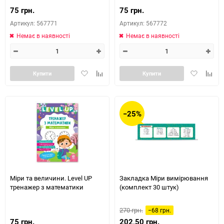
75 грн.
75 грн.
Артикул: 567771
Артикул: 567772
Немає в наявності
Немає в наявності
Додати
Додайте
Додати
Додай
Купити
Купити
в
до
в
до
обране
таблиці
обране
табли
порівняння
порів
−25%
Міри та величини. Level UP
Закладка Міри вимірювання
тренажер з математики
(комплект 30 штук)
270 грн.
−68 грн.
75 грн.
202,50 грн.