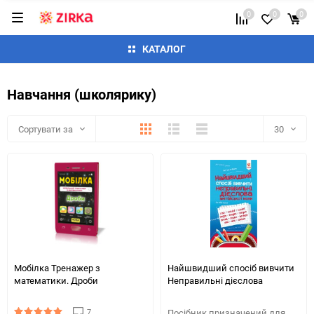
0
0
0
КАТАЛОГ
Навчання (школярику)
Плитка
Детально
Список
Сортувати за
30
30
60
90
150
Мобілка Тренажер з
Найшвидший спосіб вивчити
математики. Дроби
Неправильні дієслова
7
Посібник призначений для