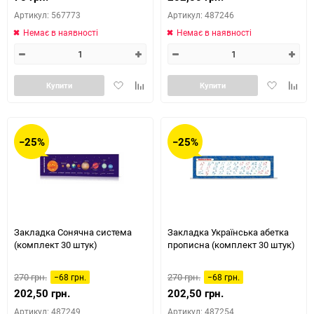
Артикул: 567773
Артикул: 487246
Немає в наявності
Немає в наявності
Додати
Додайте
Додати
Додай
Купити
Купити
в
до
в
до
обране
таблиці
обране
табли
порівняння
порів
−25%
−25%
Закладка Сонячна система
Закладка Українська абетка
(комплект 30 штук)
прописна (комплект 30 штук)
270 грн.
270 грн.
−68 грн.
−68 грн.
202,50 грн.
202,50 грн.
Артикул: 487249
Артикул: 487254