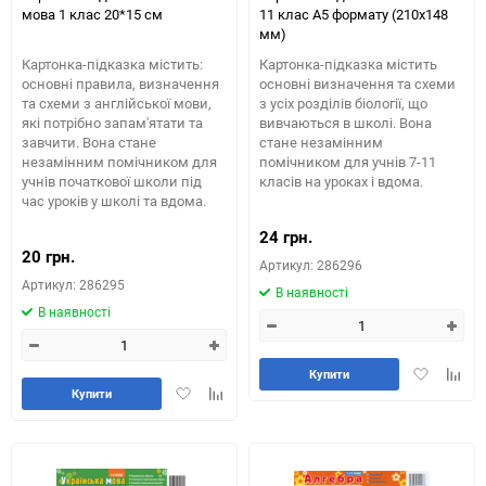
мова 1 клас 20*15 см
11 клас А5 формату (210х148
мм)
Картонка-підказка містить:
Картонка-підказка містить
основні правила, визначення
основні визначення та схеми
та схеми з англійської мови,
з усіх розділів біології, що
які потрібно запам'ятати та
вивчаються в школі. Вона
завчити. Вона стане
стане незамінним
незамінним помічником для
помічником для учнів 7-11
учнів початкової школи під
класів на уроках і вдома.
час уроків у школі та вдома.
24 грн.
20 грн.
Артикул: 286296
Артикул: 286295
В наявності
В наявності
Додати
Додай
Купити
Додати
Додайте
в
до
Купити
в
до
обране
табли
обране
таблиці
порів
порівняння