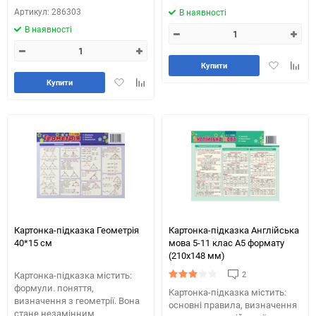
Артикул: 286303
В наявності
В наявності
Додати
Додай
Купити
в
до
Додати
Додайте
Купити
обране
табли
в
до
порів
обране
таблиці
порівняння
Картонка-підказка Геометрія
Картонка-підказка Англійська
40*15 см
мова 5-11 клас А5 формату
(210х148 мм)
2
Картонка-підказка містить:
формули. поняття,
Картонка-підказка містить:
визначення з геометрії. Вона
основні правила, визначення
стане незамінним