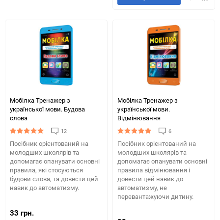
порівняння
в
до
обране
табли
порів
Мобілка Тренажер з
Мобілка Тренажер з
української мови. Будова
української мови.
слова
Вiдмiнювання
12
6
Посібник орієнтований на
Посібник орієнтований на
молодших школярів та
молодших школярів та
допомагає опанувати основні
допомагає опанувати основні
правила, які стосуються
правила відмінювання і
будови слова, та довести цей
довести цей навик до
навик до автоматизму.
автоматизму, не
перевантажуючи дитину.
33 грн.