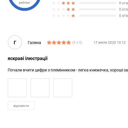
рейтинг
0 от
0 от
0 от
Г
Галина
(5 з 5)
17 июля 2020 10:12
яскраві ілюстрації
Почали вчити цифри з племінником - легка книжечка, хороші з
відповісти