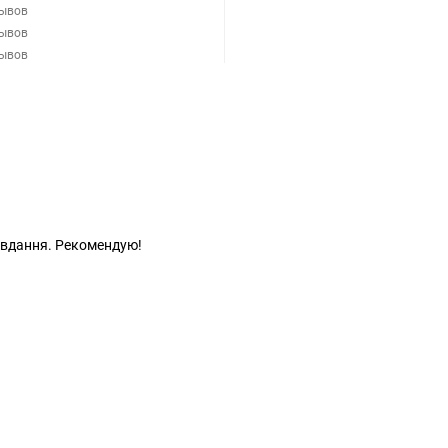
зывов
зывов
зывов
авдання. Рекомендую!