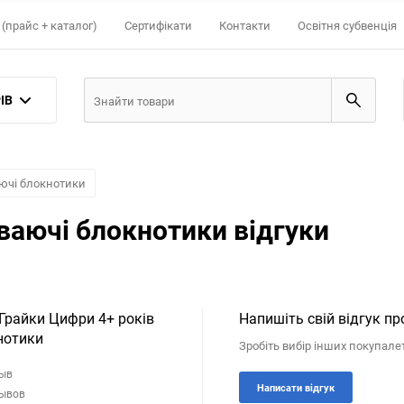
(прайс + каталог)
Сертифікати
Контакти
Освітня субвенція
ІВ
аючі блокнотики
ваючі блокнотики відгуки
 Грайки Цифри 4+ років
Напишіть свій відгук пр
нотики
Зробіть вибір інших покупале
зыв
Написати відгук
зывов