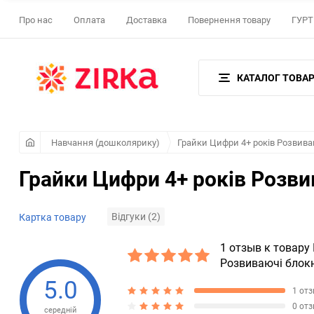
Про нас
Оплата
Доставка
Повернення товару
ГУРТ 
КАТАЛОГ ТОВАР
Навчання (дошколярику)
Грайки Цифри 4+ років Розвив
Грайки Цифри 4+ років Розви
Відгуки (2)
Картка товару
1 отзыв к товару
Розвиваючі блок
5.0
1 от
0 от
середній