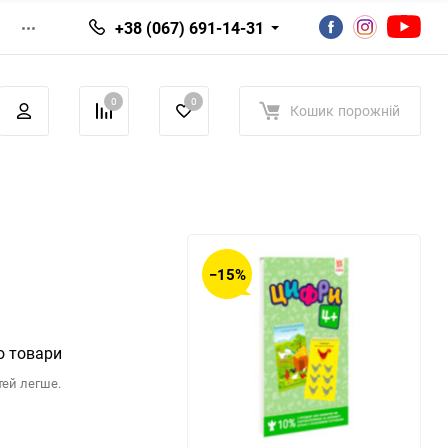
+38 (067) 691-14-31
0
0
Кошик
порожній
−15%
о товари
тей легше.