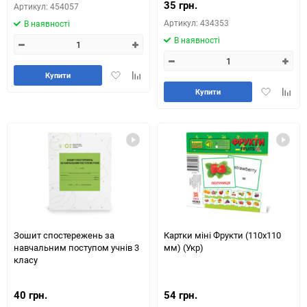
35 грн.
Артикул: 454057
Артикул: 434353
В наявності
В наявності
Додати
Додайте
Купити
в
до
Додати
Додай
Купити
обране
таблиці
в
до
порівняння
обране
табли
порів
Зошит спостережень за
Картки міні Фрукти (110х110
навчальним поступом учнів 3
мм) (Укр)
класу
40 грн.
54 грн.