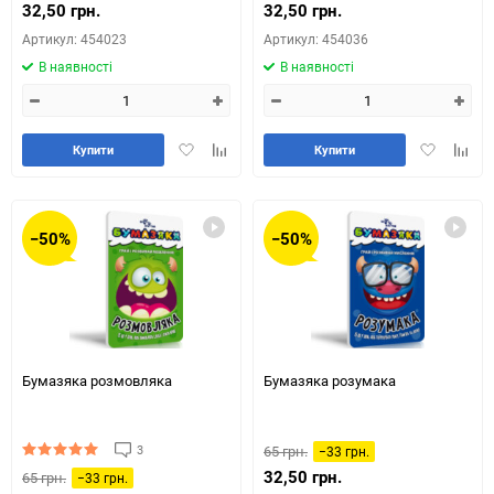
32,50 грн.
32,50 грн.
Артикул: 454023
Артикул: 454036
В наявності
В наявності
Додати
Додайте
Додати
Додай
Купити
Купити
в
до
в
до
обране
таблиці
обране
табли
порівняння
порів
−50%
−50%
Бумазяка розмовляка
Бумазяка розумака
3
65 грн.
−33 грн.
32,50 грн.
65 грн.
−33 грн.