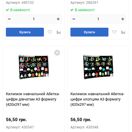
Артикул: 440102
Артикул: 286291
В наявності
В наявності
Додати
Додайте
Додати
Додай
Купити
Купити
в
до
в
до
обране
таблиці
обране
табли
порівняння
порів
Килимок навчальний Абетка-
Килимок навчальний Абетка-
цифри дівчатам А3 формату
цифри хлопцям А3 формату
(420х297 мм)
(420х297 мм)
56,50 грн.
56,50 грн.
Артикул: 430547
Артикул: 430548