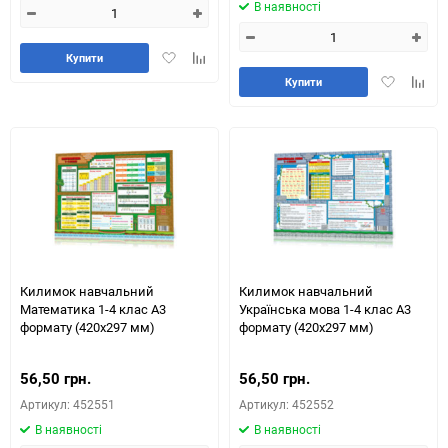
В наявності
Додати
Додайте
Купити
в
до
Додати
Додай
Купити
обране
таблиці
в
до
порівняння
обране
табли
порів
Килимок навчальний
Килимок навчальний
Математика 1-4 клас А3
Українська мова 1-4 клас А3
формату (420х297 мм)
формату (420х297 мм)
56,50 грн.
56,50 грн.
Артикул: 452551
Артикул: 452552
В наявності
В наявності