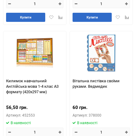
Додати
Додайте
Додати
Додай
Купити
Купити
в
до
в
до
обране
таблиці
обране
табли
порівняння
порів
Килимок навчальний
Вітальна листівка своїми
Англійська мова 1-4 клас А3
руками. Ведмедик
формату (420х297 мм)
56,50 грн.
60 грн.
Артикул: 452553
Артикул: 378000
В наявності
В наявності