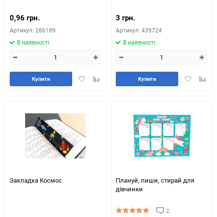
0,96 грн.
3 грн.
Артикул: 286189
Артикул: 439724
В наявності
В наявності
Додати
Додайте
Додати
Додай
Купити
Купити
в
до
в
до
обране
таблиці
обране
табли
порівняння
порів
Закладка Космос
Плануй, пиши, стирай для
дівчинки
2