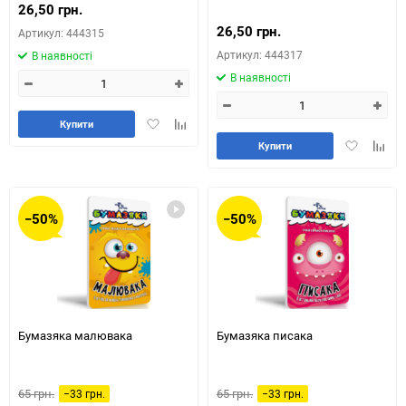
26,50 грн.
26,50 грн.
Артикул: 444315
Артикул: 444317
В наявності
В наявності
Додати
Додайте
Купити
в
до
Додати
Додай
Купити
обране
таблиці
в
до
порівняння
обране
табли
порів
−50%
−50%
Бумазяка малювака
Бумазяка писака
65 грн.
65 грн.
−33 грн.
−33 грн.