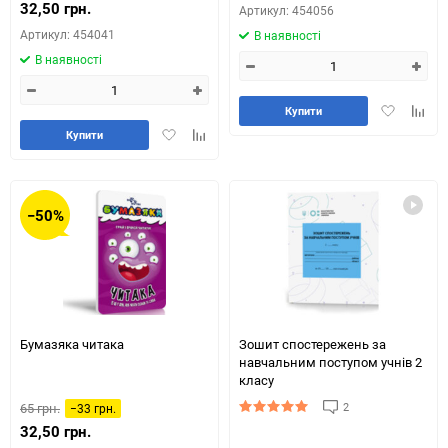
32,50 грн.
Артикул: 454056
Артикул: 454041
В наявності
В наявності
Додати
Додай
Купити
в
до
Додати
Додайте
Купити
обране
табли
в
до
порів
обране
таблиці
порівняння
−50%
Бумазяка читака
Зошит спостережень за
навчальним поступом учнів 2
класу
2
65 грн.
−33 грн.
32,50 грн.