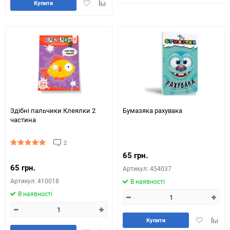
Додати
Додайте
Купити
обране
табли
в
до
порів
обране
таблиці
порівняння
Здібні пальчики Клеялки 2
Бумазяка рахувака
частина
2
65 грн.
65 грн.
Артикул: 454037
Артикул: 410018
В наявності
В наявності
Додати
Додай
Купити
в
до