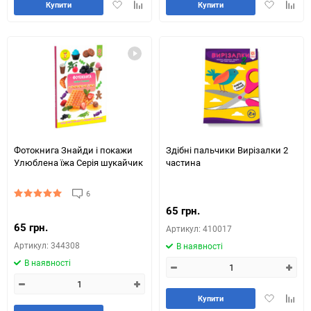
Додати
Додайте
Додати
Додай
Купити
Купити
в
до
в
до
обране
таблиці
обране
табли
порівняння
порів
Фотокнига Знайди і покажи
Здібні пальчики Вирізалки 2
Улюблена їжа Серія шукайчик
частина
6
65 грн.
65 грн.
Артикул: 410017
Артикул: 344308
В наявності
В наявності
Додати
Додай
Купити
в
до