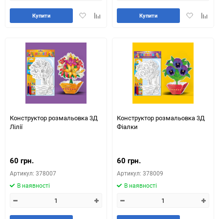
Додати
Додайте
Додати
Додай
Купити
Купити
в
до
в
до
обране
таблиці
обране
табли
порівняння
порів
Конструктор розмальовка 3Д
Конструктор розмальовка 3Д
Лілії
Фіалки
60 грн.
60 грн.
Артикул: 378007
Артикул: 378009
В наявності
В наявності