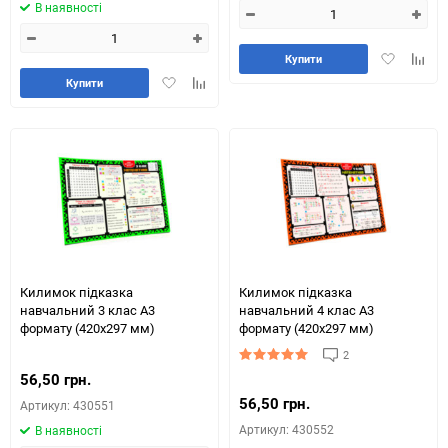
В наявності
Додати
Додай
Купити
в
до
Додати
Додайте
Купити
обране
табли
в
до
порів
обране
таблиці
порівняння
Килимок підказка
Килимок підказка
навчальний 3 клас А3
навчальний 4 клас А3
формату (420х297 мм)
формату (420х297 мм)
2
56,50 грн.
56,50 грн.
Артикул: 430551
Артикул: 430552
В наявності