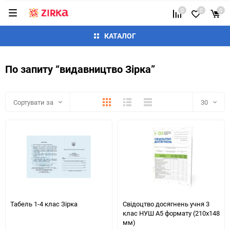
0
0
0
КАТАЛОГ
По запиту “видавництво Зірка”
Плитка
Детально
Список
Сортувати за
30
30
60
90
150
Табель 1-4 клас Зірка
Свідоцтво досягнень учня 3
клас НУШ А5 формату (210х148
мм)