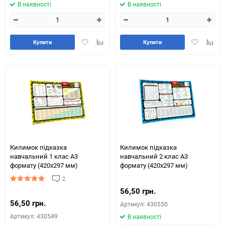
В наявності
В наявності
Додати
Додайте
Додати
Додай
Купити
Купити
в
до
в
до
обране
таблиці
обране
табли
порівняння
порів
Килимок підказка
Килимок підказка
навчальний 1 клас А3
навчальний 2 клас А3
формату (420х297 мм)
формату (420х297 мм)
2
56,50 грн.
56,50 грн.
Артикул: 430550
Артикул: 430549
В наявності