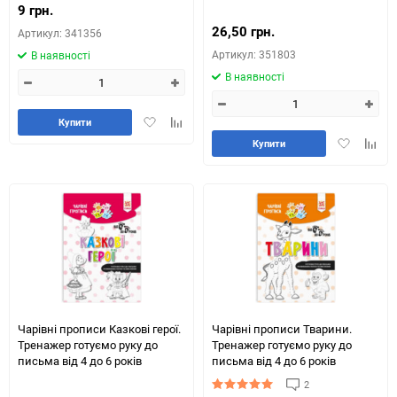
9 грн.
26,50 грн.
Артикул: 341356
Артикул: 351803
В наявності
В наявності
Додати
Додайте
Купити
в
до
Додати
Додай
Купити
обране
таблиці
в
до
порівняння
обране
табли
порів
Чарівні прописи Казкові герої.
Чарівні прописи Тварини.
Тренажер готуємо руку до
Тренажер готуємо руку до
письма від 4 до 6 років
письма від 4 до 6 років
2