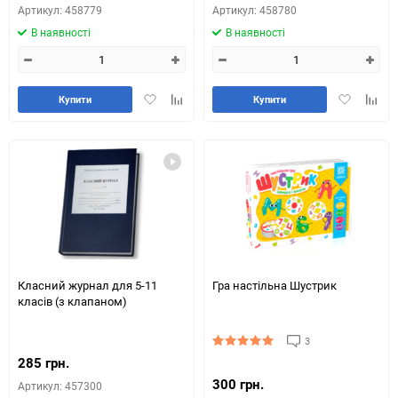
Артикул: 458779
Артикул: 458780
В наявності
В наявності
Додати
Додайте
Додати
Додай
Купити
Купити
в
до
в
до
обране
таблиці
обране
табли
порівняння
порів
Класний журнал для 5-11
Гра настільна Шустрик
класів (з клапаном)
3
285 грн.
300 грн.
Артикул: 457300