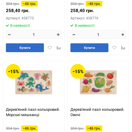
304 грн.
304 грн.
−46 грн.
−46 грн.
258,40 грн.
258,40 грн.
Артикул: 458775
Артикул: 458776
В наявності
В наявності
Додати
Додайте
Додати
Додай
Купити
Купити
в
до
в
до
обране
таблиці
обране
табли
порівняння
порів
−15%
−15%
Дерев'яний пазл кольоровий.
Дерев'яний пазл кольоровий.
Морські мешканці
Овочі
304 грн.
304 грн.
−46 грн.
−46 грн.