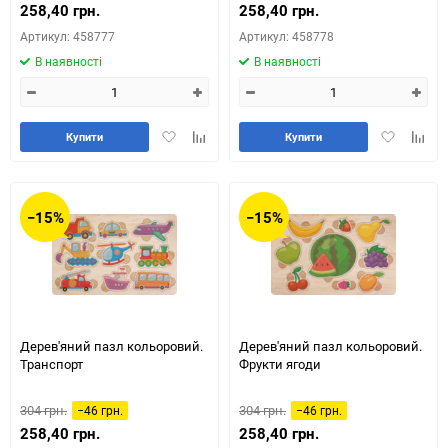
258,40 грн.
258,40 грн.
Артикул: 458777
Артикул: 458778
В наявності
В наявності
Додати
Додайте
Додати
Додай
Купити
Купити
в
до
в
до
обране
таблиці
обране
табли
порівняння
порів
−15%
−15%
Дерев'яний пазл кольоровий.
Дерев'яний пазл кольоровий.
Транспорт
Фрукти ягоди
304 грн.
304 грн.
−46 грн.
−46 грн.
258,40 грн.
258,40 грн.