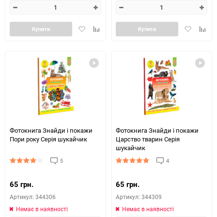
Додати
Додайте
Додати
Додай
Купити
Купити
в
до
в
до
обране
таблиці
обране
табли
порівняння
порів
Фотокнига Знайди і покажи
Фотокнига Знайди і покажи
Пори року Серія шукайчик
Царство тварин Серія
шукайчик
5
4
65 грн.
65 грн.
Артикул: 344306
Артикул: 344309
Немає в наявності
Немає в наявності