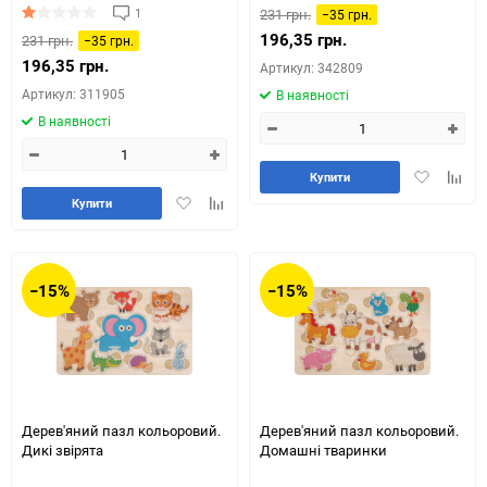
1
231 грн.
−35 грн.
196,35 грн.
231 грн.
−35 грн.
196,35 грн.
Артикул: 342809
Артикул: 311905
В наявності
В наявності
Додати
Додай
Купити
в
до
Додати
Додайте
Купити
обране
табли
в
до
порів
обране
таблиці
порівняння
−15%
−15%
Дерев'яний пазл кольоровий.
Дерев'яний пазл кольоровий.
Дикі звірята
Домашні тваринки