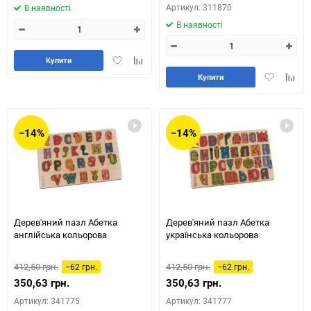
Артикул: 311870
В наявності
В наявності
Додати
Додайте
Купити
в
до
Додати
Додай
Купити
обране
таблиці
в
до
порівняння
обране
табли
порів
−14%
−14%
Дерев'яний пазл Абетка
Дерев'яний пазл Абетка
англійська кольорова
українська кольорова
412,50 грн.
412,50 грн.
−62 грн.
−62 грн.
350,63 грн.
350,63 грн.
Артикул: 341775
Артикул: 341777