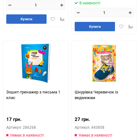
В наявності
Додати
Додайте
Купити
в
до
Додати
Додай
Купити
обране
таблиці
в
до
порівняння
обране
табли
порів
Зошит-тренажер з письма 1
Шнурівка Черевичок із
клас
ведмежам
17 грн.
27 грн.
Артикул: 286268
Артикул: 443858
Немає в наявності
Немає в наявності