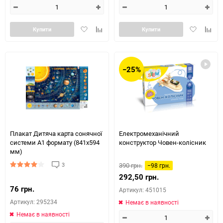
Додати
Додайте
Додати
Додай
Купити
Купити
в
до
в
до
обране
таблиці
обране
табли
порівняння
порів
−25%
Плакат Дитяча карта сонячної
Електромеханічний
системи А1 формату (841х594
конструктор Човен-колісник
мм)
3
390 грн.
−98 грн.
292,50 грн.
76 грн.
Артикул: 451015
Артикул: 295234
Немає в наявності
Немає в наявності