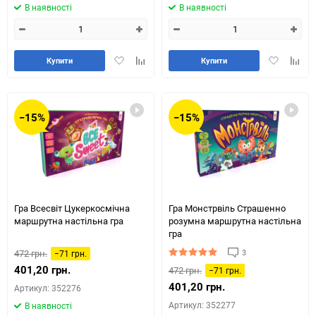
В наявності
В наявності
Додати
Додайте
Додати
Додай
Купити
Купити
в
до
в
до
обране
таблиці
обране
табли
порівняння
порів
−15%
−15%
Гра Всесвіт Цукеркосмічна
Гра Монстрвіль Страшенно
маршрутна настільна гра
розумна маршрутна настільна
гра
3
472 грн.
−71 грн.
401,20 грн.
472 грн.
−71 грн.
401,20 грн.
Артикул: 352276
Артикул: 352277
В наявності