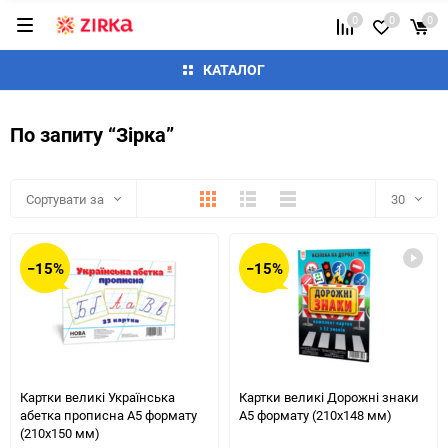
0
0
0
КАТАЛОГ
По запиту “Зірка”
Плитка
Детально
Список
Сортувати за
30
30
−15%
−15%
60
90
150
Картки великі Українська
Картки великі Дорожні знаки
абетка прописна А5 формату
А5 формату (210х148 мм)
(210х150 мм)