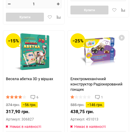
Додати
Додай
Купити
в
до
Додати
Додайте
Купити
обране
табли
в
до
порів
обране
таблиці
порівняння
−15%
−25%
Весела абетка 3D у віршах
Електромеханічний
конструктор Радіокерований
гонщик
6
1
374 грн.
585 грн.
−56 грн.
−146 грн.
317,90 грн.
438,75 грн.
Артикул: 306827
Артикул: 451013
Немає в наявності
Немає в наявності