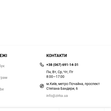
РЕЖІ
КОНТАКТИ
+38 (067) 691-14-31
бук
Пн, Вт, Ср, Чт, Пт
8:00—17:00
грам
м.Київ, метро Почайна, проспект
Степана Бандери, 6
ube
info@zirka.ua