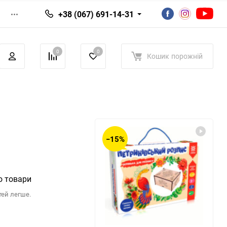
+38 (067) 691-14-31
0
0
Кошик
порожній
−15%
о товари
тей легше.