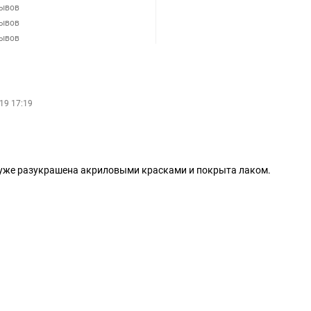
зывов
зывов
зывов
19 17:19
 уже разукрашена акриловыми красками и покрыта лаком.