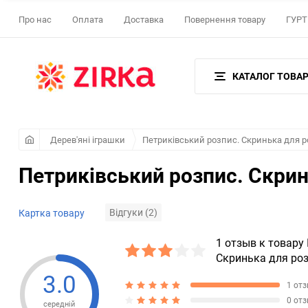
Про нас
Оплата
Доставка
Повернення товару
ГУРТ 
КАТАЛОГ ТОВАР
Дерев'яні іграшки
Петриківський розпис. Скринька для 
Петриківський розпис. Скрин
Відгуки (2)
Картка товару
1 отзыв к товару
Скринька для ро
3.0
1 от
0 от
середній