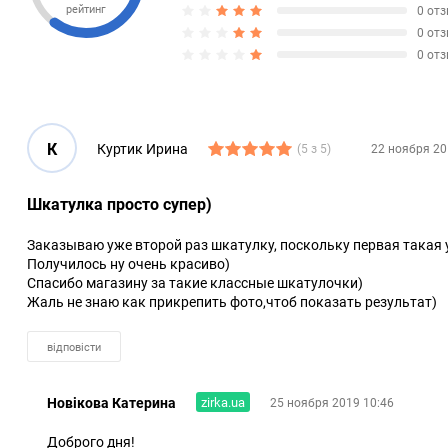
рейтинг
0 от
0 от
0 от
К
Куртик Ирина
(5 з 5)
22 ноября 20
Шкатулка просто супер)
Заказываю уже второй раз шкатулку, поскольку первая такая
Получилось ну очень красиво)
Спасибо магазину за такие классные шкатулочки)
Жаль не знаю как прикрепить фото,чтоб показать результат)
відповісти
Новікова Катерина
zirka.ua
25 ноября 2019 10:46
Доброго дня!