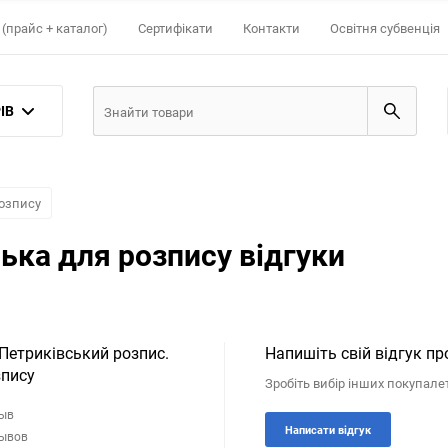
(прайс + каталог)
Сертифікати
Контакти
Освітня субвенція
ІВ
розпису
ька для розпису відгуки
 Петриківський розпис.
Напишіть свій відгук пр
зпису
Зробіть вибір інших покупале
зыв
Написати відгук
зывов