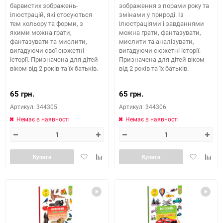
барвистих зображень-
зображення з порами року та
ілюстрацій, які стосуються
змінами у природі. Із
тем кольору та форми, з
ілюстраціями і завданнями
якими можна грати,
можна грати, фантазувати,
фантазувати та мислити,
мислити та аналізувати,
вигадуючи свої сюжетні
вигадуючи сюжетні історії.
історії. Призначена для дітей
Призначена для дітей віком
віком від 2 років та їх батьків.
від 2 років та їх батьків.
65 грн.
65 грн.
Артикул: 344305
Артикул: 344306
Немає в наявності
Немає в наявності
Додати
Додайте
Додати
Додай
Купити
Купити
в
до
в
до
обране
таблиці
обране
табли
порівняння
порів