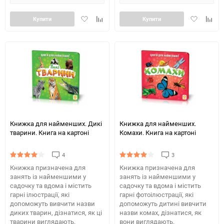
Додати
Додайте
Додати
Додай
Купити
Купити
в
до
в
до
обране
таблиці
обране
табли
порівняння
порів
Книжка для найменших. Дикі
Книжка для найменших.
тварини. Книга на картоні
Комахи. Книга на картоні
4
3
Книжка призначена для
Книжка призначена для
занять із найменшими у
занять із найменшими у
садочку та вдома і містить
садочку та вдома і містить
гарні ілюстрації, які
гарні фотоілюстрації, які
допоможуть вивчити назви
допоможуть дитині вивчити
диких тварин, дізнатися, як ці
назви комах, дізнатися, як
тварини виглядають.
вони виглядають.