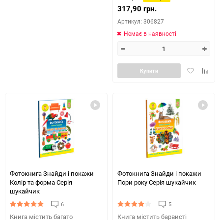
317,90 грн.
Артикул: 306827
Немає в наявності
Додати
Додай
Купити
в
до
обране
табли
порів
Фотокнига Знайди і покажи
Фотокнига Знайди і покажи
Колір та форма Серія
Пори року Серія шукайчик
шукайчик
6
5
Книга містить багато
Книга містить барвисті