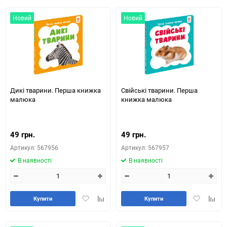
обране
таблиці
порівняння
Новий
Новий
Дикі тварини. Перша книжка
Свійські тварини. Перша
малюка
книжка малюка
49 грн.
49 грн.
Артикул: 567956
Артикул: 567957
В наявності
В наявності
Додати
Додайте
Додати
Додай
Купити
Купити
в
до
в
до
обране
таблиці
обране
табли
порівняння
порів