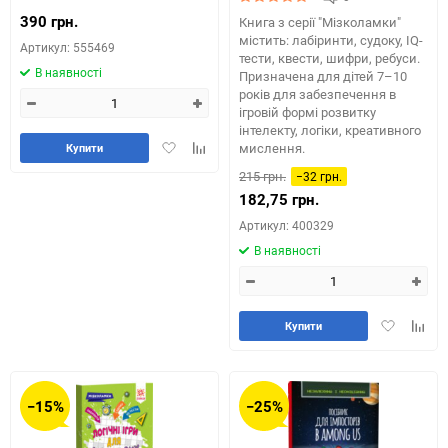
390 грн.
Книга з серії "Мізколамки"
містить: лабіринти, судоку, IQ-
Артикул: 555469
тести, квести, шифри, ребуси.
В наявності
Призначена для дітей 7–10
років для забезпечення в
ігровій формі розвитку
інтелекту, логіки, креативного
Додати
Додайте
мислення.
Купити
в
до
215 грн.
−32 грн.
обране
таблиці
182,75 грн.
порівняння
Артикул: 400329
В наявності
Додати
Додай
Купити
в
до
обране
табли
порів
−15%
−25%