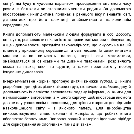
світу", які будуть чудовим варіантом проводження спільного часу
разом із батьками чи старшими членами родини. За допомогою
ілюстрованих книг дитина починає з раннього віку пізнавати світ,
дізнаватись про його таємниці, знайомитися з навколишнім
середовищем.
Книги допомагають маленьким людям формувати в собі доброту,
співчуття, розвивають ввічливість та правильні манери спілкування,
а ще - допомагають зрозуміти закономірності, що існують на нашій
планеті у природному середовищі та світі людей. Із цими книгами
малюки легко вивчають алфавіт, перші ази математики,
знайомляться зі свійськими та дикими тваринами, розрізняють
комах та птахів, овочі та фрукти, а також поринають у період
існування динозаврів.
Інтернет-магазин «Зірка» пропонує дитячі книжки гуртом. Ці книги
розроблені для діток різних вікових груп, включаючи наймолодшу, й
допомагають із легкістю засвоювати подану інформацію. Книги для
наймолодших виготовлені з міцного картону, щоб ілюстрації якомога
довше слугували своїм власникам, для трішки старших дослідників
навколишнього світу - з якісного паперу. Для виробництва
використовуються лише екологічні матеріали, що робить книги
абсолютно безпечними. Запропонований матеріал ідеально підійде
для користування як хлопчикам, так і дівчаткам.