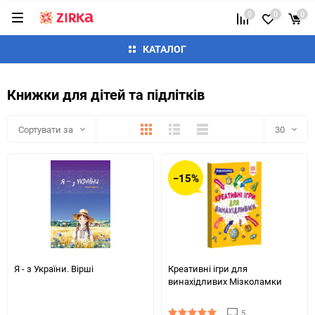
0
0
0
КАТАЛОГ
Книжки для дітей та підлітків
Плитка
Детально
Список
Сортувати за
30
30
−15%
60
90
150
Я - з України. Вірші
Креативні ігри для
винахідливих Мізколамки
5