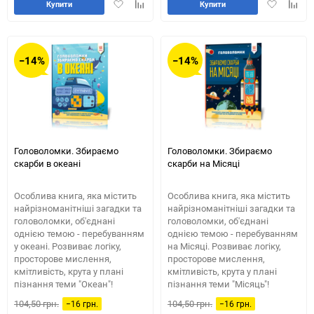
Додати
Додайте
Додати
Додай
Купити
Купити
в
до
в
до
обране
таблиці
обране
табли
порівняння
порів
−14%
−14%
Головоломки. Збираємо
Головоломки. Збираємо
скарби в океані
скарби на Місяці
Особлива книга, яка містить
Особлива книга, яка містить
найрізноманітніші загадки та
найрізноманітніші загадки та
головоломки, об'єднані
головоломки, об'єднані
однією темою - перебуванням
однією темою - перебуванням
у океані. Розвиває логіку,
на Місяці. Розвиває логіку,
просторове мислення,
просторове мислення,
кмітливість, крута у плані
кмітливість, крута у плані
пізнання теми "Океан"!
пізнання теми "Місяць"!
104,50 грн.
104,50 грн.
−16 грн.
−16 грн.