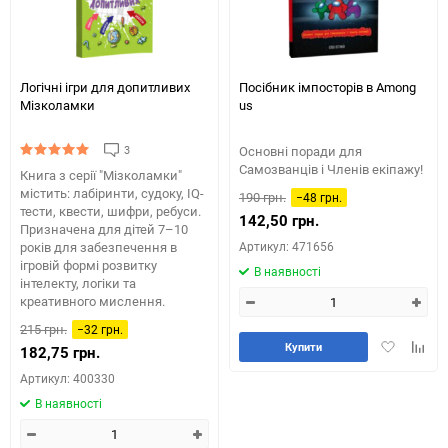
Логічні ігри для допитливих
Посібник імпосторів в Among
Мізколамки
us
3
Основні поради для
Самозванців і Членів екіпажу!
Книга з серії "Мізколамки"
містить: лабіринти, судоку, IQ-
190 грн.
−48 грн.
тести, квести, шифри, ребуси.
142,50 грн.
Призначена для дітей 7–10
років для забезпечення в
Артикул: 471656
ігровій формі розвитку
В наявності
інтелекту, логіки та
креативного мислення.
215 грн.
−32 грн.
Додати
Додай
Купити
182,75 грн.
в
до
Артикул: 400330
обране
табли
порів
В наявності