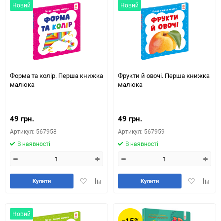
Новий
Новий
Форма та колір. Перша книжка
Фрукти й овочі. Перша книжка
малюка
малюка
49 грн.
49 грн.
Артикул: 567958
Артикул: 567959
В наявності
В наявності
Додати
Додайте
Додати
Додай
Купити
Купити
в
до
в
до
обране
таблиці
обране
табли
порівняння
порів
Новий
−15%