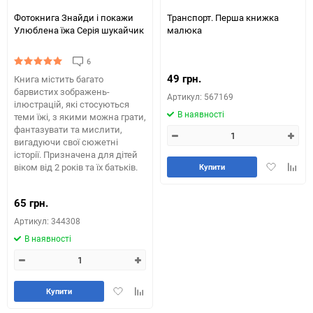
Фотокнига Знайди і покажи
Транспорт. Перша книжка
Улюблена їжа Серія шукайчик
малюка
6
49 грн.
Книга містить багато
барвистих зображень-
Артикул: 567169
ілюстрацій, які стосуються
В наявності
теми їжі, з якими можна грати,
фантазувати та мислити,
вигадуючи свої сюжетні
історії. Призначена для дітей
Додати
Додай
віком від 2 років та їх батьків.
Купити
в
до
обране
табли
65 грн.
порів
Артикул: 344308
В наявності
Додати
Додайте
Купити
в
до