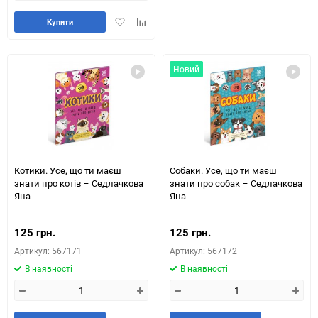
Додати
Додайте
Купити
в
до
обране
таблиці
порівняння
Новий
Котики. Усе, що ти маєш
Собаки. Усе, що ти маєш
знати про котів – Седлачкова
знати про собак – Седлачкова
Яна
Яна
125 грн.
125 грн.
Артикул: 567171
Артикул: 567172
В наявності
В наявності