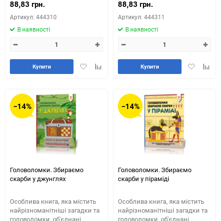
88,83 грн.
88,83 грн.
Артикул: 444310
Артикул: 444311
В наявності
В наявності
Додати
Додайте
Додати
Додай
Купити
Купити
в
до
в
до
обране
таблиці
обране
табли
порівняння
порів
−14%
−14%
Головоломки. Збираємо
Головоломки. Збираємо
скарби у джунглях
скарби у піраміді
Особлива книга, яка містить
Особлива книга, яка містить
найрізноманітніші загадки та
найрізноманітніші загадки та
головоломки, об'єднані
головоломки, об'єднані