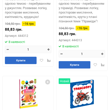
однією темою - перебуванням
однією темою - перебуванням
у джунглях. Розвиває логіку,
у піраміді. Розвиває логіку,
просторове мислення,
просторове мислення,
кмітливість, ерудицію!
кмітливість, крута у плані
пізнання теми "Піраміди"!
104,50 грн.
−16 грн.
104,50 грн.
−16 грн.
88,83 грн.
88,83 грн.
Артикул: 444312
Артикул: 444313
В наявності
В наявності
Додати
Додайте
Купити
Додати
Додай
в
до
Купити
в
до
обране
таблиці
обране
табли
порівняння
порів
Новий