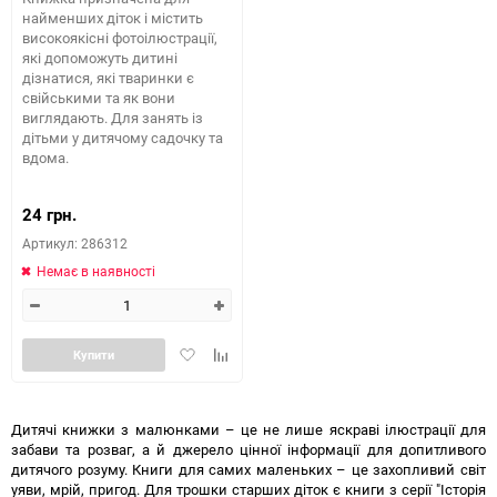
найменших діток і містить
високоякісні фотоілюстрації,
які допоможуть дитині
дізнатися, які тваринки є
свійськими та як вони
виглядають. Для занять із
дітьми у дитячому садочку та
вдома.
24 грн.
Артикул: 286312
Немає в наявності
Додати
Додайте
Купити
в
до
обране
таблиці
порівняння
Дитячі книжки з малюнками – це не лише яскраві ілюстрації для
забави та розваг, а й джерело цінної інформації для допитливого
дитячого розуму. Книги для самих маленьких – це захопливий світ
уяви, мрій, пригод. Для трошки старших діток є книги з серії "Історія