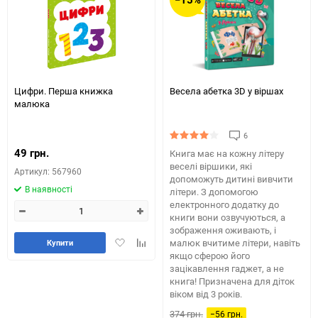
Цифри. Перша книжка
Весела абетка 3D у віршах
малюка
6
49 грн.
Книга має на кожну літеру
веселі віршики, які
Артикул: 567960
допоможуть дитині вивчити
В наявності
літери. З допомогою
електронного додатку до
книги вони озвучуються, а
зображення оживають, і
Додати
Додайте
малюк вчитиме літери, навіть
Купити
в
до
якщо сферою його
обране
таблиці
зацікавлення гаджет, а не
книга! Призначена для діток
порівняння
віком від 3 років.
374 грн.
−56 грн.