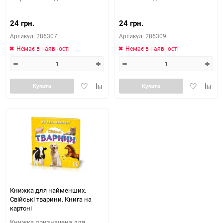
24 грн.
24 грн.
Артикул: 286307
Артикул: 286309
Немає в наявності
Немає в наявності
Додати
Додайте
Додати
Додай
Купити
Купити
в
до
в
до
обране
таблиці
обране
табли
порівняння
порів
Книжка для найменших.
Свійські тварини. Книга на
картоні
Книжка призначена для