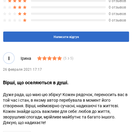
0 отзывов
0 отзывов
0 отзывов
0 отзывов
Написати відгук
І
Ірина
(5 з 5)
26 февраля 2021 17:17
Вірші, що оселяються в душі.
Дуже рада, що маю цю збірку! Кожен рядочок, переносить вас в
той час і стан, в якому автор перебувала в момент його
створення. Вірші, неймовірно сучасні, надихаючі та життєві.
Кожен знайде щось важливе для себе: любов до життя,
зворушливі спогади, мрійливе майбутнє та багато іншого.
Дякую, що надихаєте!