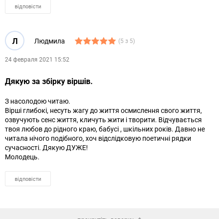
відповісти
Л
Людмила
(5 з 5)
24 февраля 2021 15:52
Дякую за збiрку вiршiв.
З насолодою читаю.
Вiршi глибокi, несуть жагу до життя осмислення свого життя,
озвучують сенс життя, кличуть жити i творити. Вiдчувається
твоя любов до рiдного краю, бабусi , шкiльних рокiв. Давно не
читала нічого подібного, хоч відслідковую поетичні рядки
сучасності. Дякую ДУЖЕ!
Молодець.
відповісти