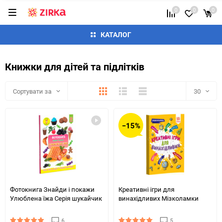
0
0
0
КАТАЛОГ
Книжки для дітей та підлітків
Плитка
Детально
Список
Сортувати за
30
30
−15%
60
90
150
Фотокнига Знайди і покажи
Креативні ігри для
Улюблена їжа Серія шукайчик
винахідливих Мізколамки
6
5