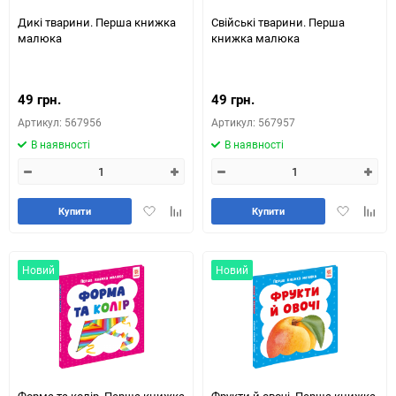
Дикі тварини. Перша книжка
Свійські тварини. Перша
малюка
книжка малюка
49 грн.
49 грн.
Артикул: 567956
Артикул: 567957
В наявності
В наявності
Додати
Додайте
Додати
Додай
Купити
Купити
в
до
в
до
обране
таблиці
обране
табли
порівняння
порів
Новий
Новий