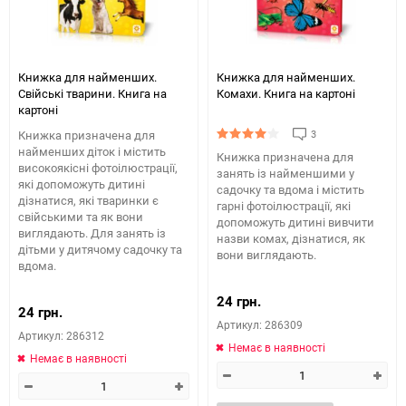
Книжка для найменших.
Книжка для найменших.
Свійські тварини. Книга на
Комахи. Книга на картоні
картоні
3
Книжка призначена для
найменших діток і містить
Книжка призначена для
високоякісні фотоілюстрації,
занять із найменшими у
які допоможуть дитині
садочку та вдома і містить
дізнатися, які тваринки є
гарні фотоілюстрації, які
свійськими та як вони
допоможуть дитині вивчити
виглядають. Для занять із
назви комах, дізнатися, як
дітьми у дитячому садочку та
вони виглядають.
вдома.
24 грн.
24 грн.
Артикул: 286309
Артикул: 286312
Немає в наявності
Немає в наявності