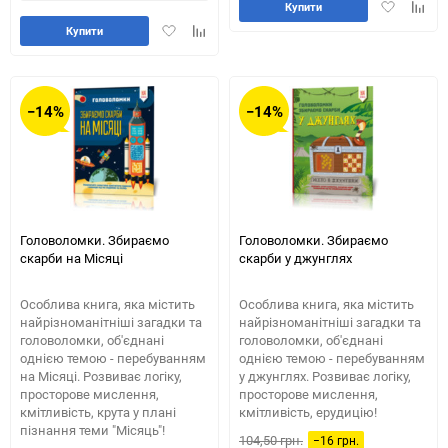
Додати
Додай
Купити
в
до
Додати
Додайте
Купити
обране
табли
в
до
порів
обране
таблиці
порівняння
−14%
−14%
Головоломки. Збираємо
Головоломки. Збираємо
скарби на Місяці
скарби у джунглях
Особлива книга, яка містить
Особлива книга, яка містить
найрізноманітніші загадки та
найрізноманітніші загадки та
головоломки, об'єднані
головоломки, об'єднані
однією темою - перебуванням
однією темою - перебуванням
на Місяці. Розвиває логіку,
у джунглях. Розвиває логіку,
просторове мислення,
просторове мислення,
кмітливість, крута у плані
кмітливість, ерудицію!
пізнання теми "Місяць"!
104,50 грн.
−16 грн.