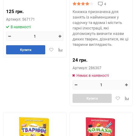
4
125 грн.
Книжка призначена для
занять із найменшими у
Артикул: 567171
садочку та вдома і містить
В наявності
гарні ілюстрації, які
допоможуть вивчити назви
диких тварин, дізнатися, як ці
тварини виглядають.
Додати
Додайте
Купити
в
до
24 грн.
обране
таблиці
порівняння
Артикул: 286307
Немає в наявності
Додати
Додай
Купити
в
до
обране
табли
порів