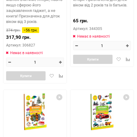
якщо сферою його
віком від 2 років та їх батьків.
зацікавлення гаджет, а не
книга! Призначена для діток
65 грн.
віком від 3 років.
Артикул: 344305
374 грн.
−56 грн.
Немає в наявності
317,90 грн.
Артикул: 306827
Немає в наявності
Додати
Додай
Купити
в
до
обране
табли
Додати
Додайте
Купити
порів
в
до
обране
таблиці
порівняння