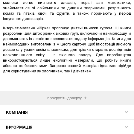
малюки легко вивчають алфавіт, перші ази математики,
знайомляться зі свійськими та дикими тваринами, розрізняють
комах та птахів, овочі та фрукти, а також поринають у період
існування динозаврів.
Інтернет-магазин «Зірка» пропонує дитячі книжки гуртом. Ці книги
розроблені для діток різних вікових груп, включаючи наймолодшу, й
допомагають із легкістю засвоювати подану інформацію. Книги для
наймолодших виготовлені з міцного картону, щоб ілюстрації якомога
довше слугували своїм власникам, для трішки старших дослідників
навколишнього світу - з якісного паперу. Для виробництва
використовуються лише екологічні матеріали, що робить книги
абсолютно безпечними. Запропонований матеріал ідеально підійде
для користування як хлопчикам, так і дівчаткам.
прокрутіть доверху
КОМПАНІЯ
ІНФОРМАЦІЯ