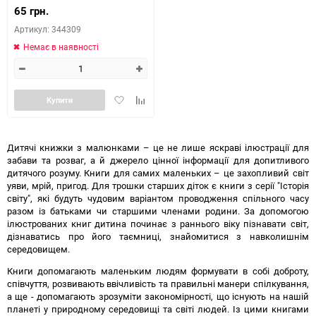
65 грн.
Артикул: 344309
Немає в наявності
Додати
Додайте
Купити
в
до
обране
таблиці
порівняння
Дитячі книжки з малюнками – це не лише яскраві ілюстрації для
забави та розваг, а й джерело цінної інформації для допитливого
дитячого розуму. Книги для самих маленьких – це захопливий світ
уяви, мрій, пригод. Для трошки старших діток є книги з серії "Історія
світу", які будуть чудовим варіантом проводження спільного часу
разом із батьками чи старшими членами родини. За допомогою
ілюстрованих книг дитина починає з раннього віку пізнавати світ,
дізнаватись про його таємниці, знайомитися з навколишнім
середовищем.
Книги допомагають маленьким людям формувати в собі доброту,
співчуття, розвивають ввічливість та правильні манери спілкування,
а ще - допомагають зрозуміти закономірності, що існують на нашій
планеті у природному середовищі та світі людей. Із цими книгами