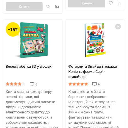
Додати
Додай
Купити
Додати
Додайте
Купити
в
до
в
до
обране
табли
обране
таблиці
порів
порівняння
−15%
Весела абетка 3D у віршах
Фотокнига Знайди і покажи
Колір та форма Серія
шукайчик
6
6
Книга має на кожну літеру
Книга містить багато
веселі віршики, які
барвистих зображень-
допоможуть дитині вивчити
ілюстрацій, які стосуються
літери. З допомогою
тем кольору та форми, з
електронного додатку до
якими можна грати,
книги вони озвучуються, а
фантазувати та мислити,
зображення оживають, і
вигадуючи свої сюжетні
малюк вчитиме літери, навіть
історії. Призначена для дітей