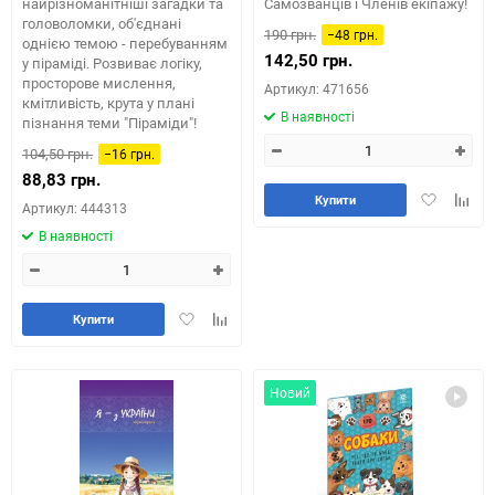
найрізноманітніші загадки та
Самозванців і Членів екіпажу!
головоломки, об'єднані
190 грн.
−48 грн.
однією темою - перебуванням
142,50 грн.
у піраміді. Розвиває логіку,
просторове мислення,
Артикул: 471656
кмітливість, крута у плані
В наявності
пізнання теми "Піраміди"!
104,50 грн.
−16 грн.
88,83 грн.
Додати
Додай
Купити
Артикул: 444313
в
до
В наявності
обране
табли
порів
Додати
Додайте
Купити
в
до
обране
таблиці
порівняння
Новий