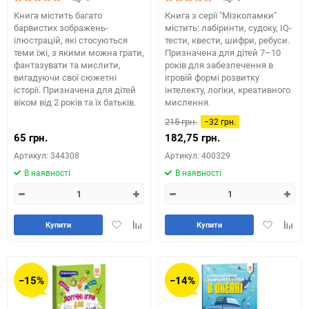
Книга містить багато
Книга з серії "Мізколамки"
барвистих зображень-
містить: лабіринти, судоку, IQ-
ілюстрацій, які стосуються
тести, квести, шифри, ребуси.
теми їжі, з якими можна грати,
Призначена для дітей 7–10
фантазувати та мислити,
років для забезпечення в
вигадуючи свої сюжетні
ігровій формі розвитку
історії. Призначена для дітей
інтелекту, логіки, креативного
віком від 2 років та їх батьків.
мислення.
215 грн.
−32 грн.
65 грн.
182,75 грн.
Артикул: 344308
Артикул: 400329
В наявності
В наявності
Додати
Додайте
Додати
Додай
Купити
Купити
в
до
в
до
обране
таблиці
обране
табли
порівняння
порів
−15%
−14%