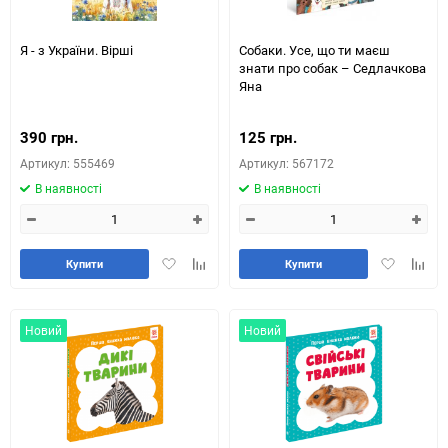
Я - з України. Вірші
Собаки. Усе, що ти маєш
знати про собак – Седлачкова
Яна
390 грн.
125 грн.
Артикул: 555469
Артикул: 567172
В наявності
В наявності
Додати
Додайте
Додати
Додай
Купити
Купити
в
до
в
до
обране
таблиці
обране
табли
порівняння
порів
Новий
Новий