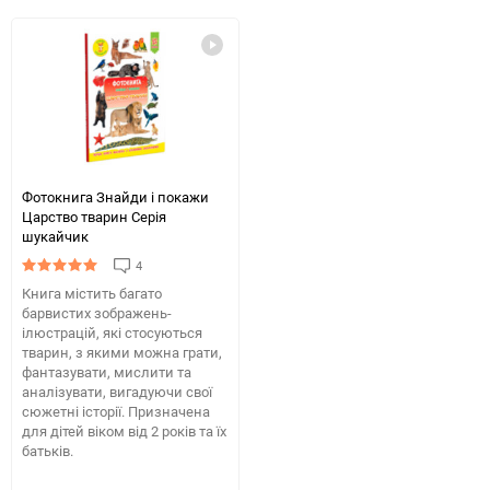
обране
таблиці
обране
табли
порівняння
порів
Фотокнига Знайди і покажи
Царство тварин Серія
шукайчик
4
Книга містить багато
барвистих зображень-
ілюстрацій, які стосуються
тварин, з якими можна грати,
фантазувати, мислити та
аналізувати, вигадуючи свої
сюжетні історії. Призначена
для дітей віком від 2 років та їх
батьків.