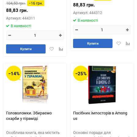
104,50 грн.
−16 грн.
88,83 грн.
88,83 грн.
Артикул: 444312
Артикул: 444311
В наявності
В наявності
Додати
Додай
Купити
Додати
Додайте
в
до
Купити
в
до
обране
табли
обране
таблиці
порів
порівняння
−14%
−25%
Головоломки. Збираємо
Посібник імпосторів в Among
скарби у піраміді
us
Особлива книга, яка містить
Основні поради для