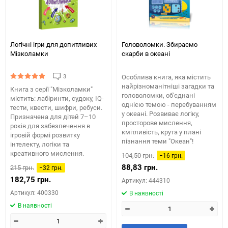
Логічні ігри для допитливих
Головоломки. Збираємо
Мізколамки
скарби в океані
3
Особлива книга, яка містить
найрізноманітніші загадки та
Книга з серії "Мізколамки"
головоломки, об'єднані
містить: лабіринти, судоку, IQ-
однією темою - перебуванням
тести, квести, шифри, ребуси.
у океані. Розвиває логіку,
Призначена для дітей 7–10
просторове мислення,
років для забезпечення в
кмітливість, крута у плані
ігровій формі розвитку
пізнання теми "Океан"!
інтелекту, логіки та
креативного мислення.
104,50 грн.
−16 грн.
88,83 грн.
215 грн.
−32 грн.
182,75 грн.
Артикул: 444310
Артикул: 400330
В наявності
В наявності