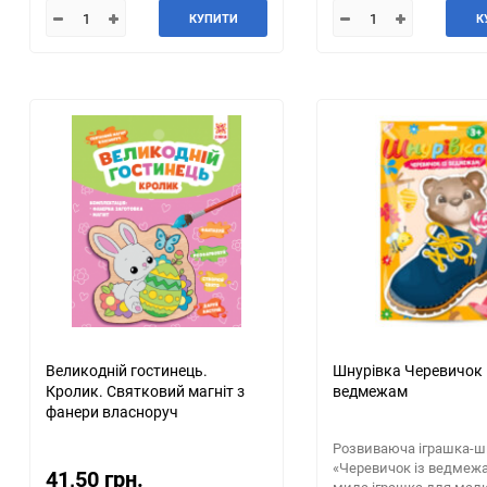
КУПИТИ
К
Великодній гостинець.
Шнурівка Черевичок 
Кролик. Святковий магніт з
ведмежам
фанери власноруч
Розвиваюча іграшка-ш
«Черевичок із ведмеж
41,50 грн.