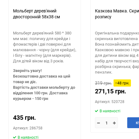
Мольберт дерев'яний
Казкова Мавка. Скр
двосторонній 58х38 см
розпису
Мольберт дерев'яний 580 * 380
Оригінальна подарунк
мм має: поличку для крейди і
скринька виготовлена 
фломастерів і дві поверхні для
Вона познайомить дит
малювання - чорну (для крейди),
Казковою мавкою і пр
і білу - магнітну (для маркерів).
для дитини віком від 4 
Для дітей віком від 3 років.
набір для творчості вх
розбірна скринька; фар
Зверніть увагу!
пензлик.
Безкоштовна доставка на цей
товар не діє.
319 грн.
−48 грн.
Вартість доставки мольберту до
271,15 грн.
відділення 100 грн. Доставка
курьером - 150 грн
Артикул: 520728
В наявності
435 грн.
К
Артикул: 286758
В наявності