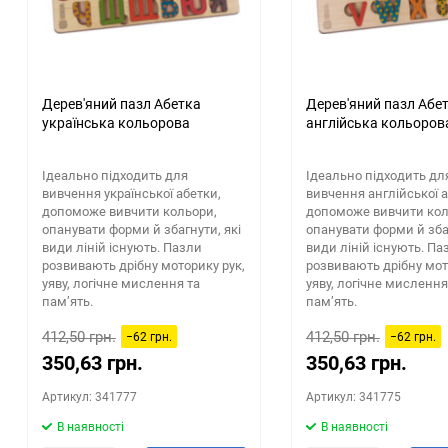
Дерев'яний пазл Абетка
Дерев'яний пазл Абе
українська кольорова
англійська кольоров
Ідеально підходить для
Ідеально підходить дл
вивчення української абетки,
вивчення англійської а
допоможе вивчити кольори,
допоможе вивчити кол
опанувати форми й збагнути, які
опанувати форми й збаг
види ліній існують. Пазли
види ліній існують. Па
розвивають дрібну моторику рук,
розвивають дрібну мот
уяву, логічне мислення та
уяву, логічне мислення
пам’ять.
пам’ять.
412,50 грн.
412,50 грн.
−62 грн.
−62 грн.
350,63 грн.
350,63 грн.
Артикул: 341777
Артикул: 341775
В наявності
В наявності