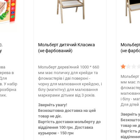
с.
Мольберт дитячий Класика
Мольберт
у
(не фарбований)
(не фарб
ова
Мольберт дерев'яний 1000 * 660
ерева в
мм має поличку для крейди та
Мольберт 
 Для
фломастерів і дві поверхні -
мм має: п
в. У набір
чорну для малювання крейдою, і
фломастер
 розбірна
білу (магнітну) для малювання
малювання
лик.
маркерами дітьми від 3 років.
і білу - м
Для дітей 
Зверніть увагу!
Безкоштовна доставка на цей
Зверніть у
товар не діє.
Безкоштов
Вартість доставки мольберту до
товар не д
відділення 100 грн. Доставка
Вартість 
курьером - 150 грн
відділенн