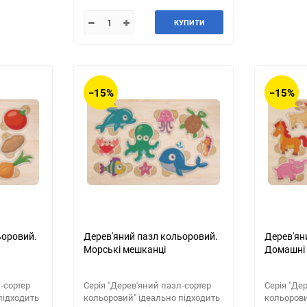
КУПИТИ
−15%
−15%
ьоровий.
Дерев'яний пазл кольоровий.
Дерев'ян
Морські мешканці
Домашні
-сортер
​Серія "Дерев'яний пазл-сортер
Серія "Де
підходить
кольоровий" ідеально підходить
кольорови