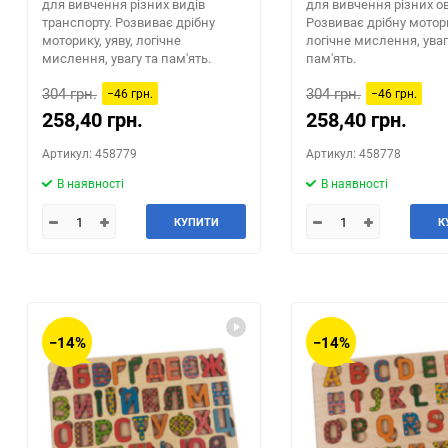
для вивчення різних видів
для вивчення різних ов
транспорту. Розвиває дрібну
Розвиває дрібну мотори
моторику, уяву, логічне
логічне мислення, уваг
мислення, увагу та пам'ять.
пам'ять.
304 грн.
304 грн.
−46 грн.
−46 грн.
258,40 грн.
258,40 грн.
Артикул: 458779
Артикул: 458778
В наявності
В наявності
КУПИТИ
К
−14%
−14%