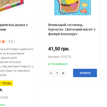
дерев'яна дошка з
Великодній гостинець.
ками
Курчатко. Святковий магніт з
фанери власноруч
2
41,50 грн.
а когнітивні здібності,
е та асоціативне
Артикул: 510775
 дошка для
вання плоских
В наявності
, яку використовуєть у
их іграх та навчанні
КУПИТИ
років.
−75 грн.
н.
311878
ості