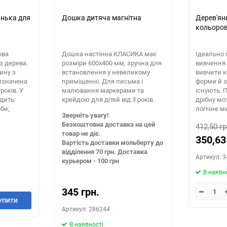
инька для
Дошка дитяча магнітна
Дерев'ян
кольоров
ова
Дошка настінна КЛАСИКА має
Ідеально 
з дерева.
розміри 600х400 мм, зручна для
вивчення 
ину з
встановлення у невеликому
вивчити к
изначена
приміщенні. Для письма і
форми й з
років. У
малювання маркерами та
існують. 
одить:
крейдою для дітей від 3 років.
дрібну мот
би;
логічне м
Зверніть увагу!
Безкоштовна доставка на цей
412,50 гр
товар не діє.
350,63
Вартість доставки мольберту до
відділення 70 грн. Доставка
Артикул: 
курьером - 100 грн
В наявн
345 грн.
УПИТИ
Артикул: 286244
В наявності