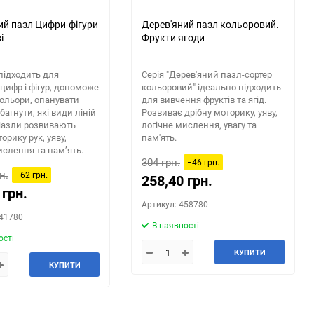
ий пазл Цифри-фігури
Дерев'яний пазл кольоровий.
і
Фрукти ягоди
підходить для
Серія "Дерев'яний пазл-сортер
цифр і фігур, допоможе
кольоровий" ідеально підходить
ольори, опанувати
для вивчення фруктів та ягід.
багнути, які види ліній
Розвиває дрібну моторику, уяву,
Пазли розвивають
логічне мислення, увагу та
орику рук, уяву,
пам'ять.
ислення та пам’ять.
304 грн.
−46 грн.
н.
−62 грн.
258,40 грн.
 грн.
Артикул: 458780
341780
В наявності
ості
КУПИТИ
КУПИТИ