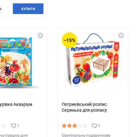
КУПИТИ
−15%
урівка Акваріум
Петриківський розпис.
Скринька для розпису
1
2
ча іграшка для
Оригінальна подарункова