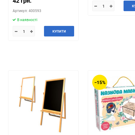
42 грн.
К
Артикул: 400593
В наявності
КУПИТИ
−15%