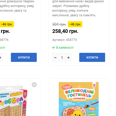
ння домашніх тварин.
для вивчення назв і видів диких
дрібну моторику, уяву,
звірят. Розвиває дрібну
ислення, увагу та
моторику, уяву, логічне
мислення, увагу та пам'ять.
304 грн.
−46 грн.
−46 грн.
 грн.
258,40 грн.
458776
Артикул: 458775
ості
В наявності
КУПИТИ
КУПИТИ