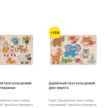
−15%
ий пазл кольоровий.
Дерев'яний пазл кольоровий.
 тваринки
Дикі звірята
рев'яний пазл-сортер
Серія "Дерев'яний пазл-сортер
й" ідеально підходить
кольоровий" ідеально підходить