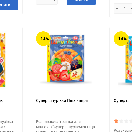
УПИТИ
−14%
−14%
із
Супер шнурівка Піца - пиріг
Супер шн
нурівка
Розвиваюча іграшка для
ам» –
малюків "Супер-шнурівочка Піца-
Розвиваю