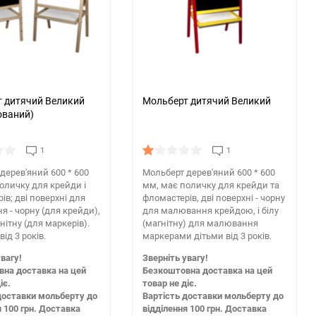
150
 дитячий Великий
Мольберт дитячий Великий
ований)
1
1
дерев'яний 600 * 600
Мольберт дерев'яний 600 * 600
оличку для крейди і
мм, має поличку для крейди та
ів; дві поверхні для
фломастерів, дві поверхні - чорну
 - чорну (для крейди),
для малювання крейдою, і білу
агнітну (для маркерів).
(магнітну) для малювання
від 3 років.
маркерами дітьми від 3 років.
вагу!
Зверніть увагу!
на доставка на цей
Безкоштовна доставка на цей
іє.
товар не діє.
доставки мольберту до
Вартість доставки мольберту до
я 100 грн. Доставка
відділення 100 грн. Доставка