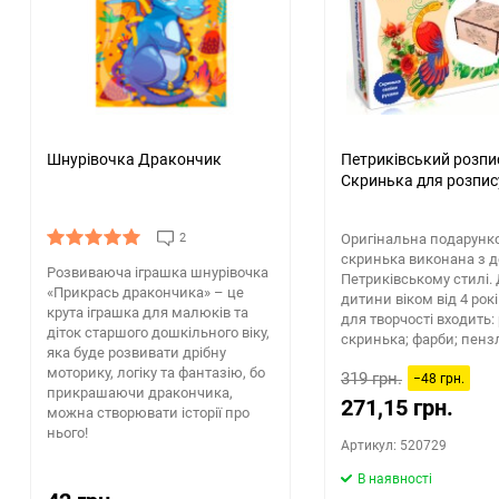
Шнурівочка Дракончик
Петриківський розпи
Скринька для розпис
2
Оригінальна подарунк
скринька виконана з д
Розвиваюча іграшка шнурівочка
Петриківському стилі.
«Прикрась дракончика» – це
дитини віком від 4 рокі
крута іграшка для малюків та
для творчості входить:
діток старшого дошкільного віку,
скринька; фарби; пенз
яка буде розвивати дрібну
моторику, логіку та фантазію, бо
319 грн.
−48 грн.
прикрашаючи дракончика,
271,15 грн.
можна створювати історії про
нього!
Артикул: 520729
В наявності