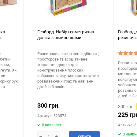
тка
Геоборд. Набір геометрична
Геоборд 
а
дошка з резиночками
резиноч
я
Розвиваюча когнітивні здібності,
бетки,
просторове та асоціативне
Розвиваюч
ьори,
мислення дошка для
просторов
нути, які
конструювання плоских
мислення
зли
зображень, яку використовуєть у
конструю
орику рук,
розвиваючих іграх та навчанні
зображень
 та
дітей із 3 років.
розвиваюч
дітей із 3 
300 грн.
300 грн.
225 гр
Артикул: 523573
В наявності
Артикул: 
В наявн
КУПИТИ