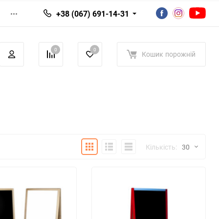
+38 (067) 691-14-31
0
0
Кошик
порожній
Плитка
Детально
Список
Кількість:
30
30
60
90