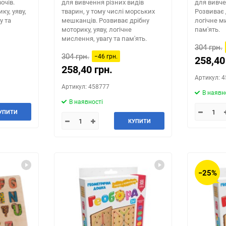
очів.
для вивчення різних видів
для вивче
ку, уяву,
тварин, у тому числі морських
Розвиває 
у та
мешканців. Розвиває дрібну
логічне м
моторику, уяву, логічне
пам'ять.
мислення, увагу та пам'ять.
304 грн.
304 грн.
−46 грн.
258,40
258,40 грн.
Артикул: 
Артикул: 458777
В наявн
В наявності
УПИТИ
КУПИТИ
−25%