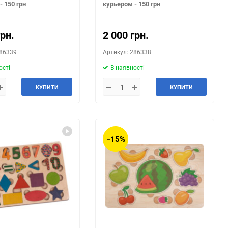
- 150 грн
курьером - 150 грн
грн.
2 000 грн.
286339
Артикул: 286338
ості
В наявності
КУПИТИ
КУПИТИ
−15%