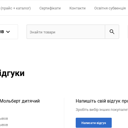
(прайс + каталог)
Сертифікати
Контакти
Освітня субвенція
ІВ
ідгуки
 Мольберт дитячий
Напишіть свій відгук пр
Зробіть вибір інших покупале
зывов
Написати відгук
зывов