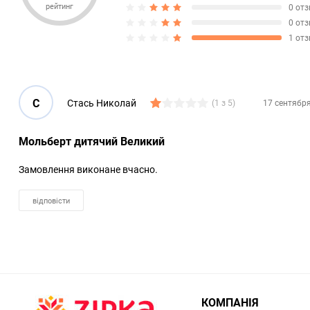
рейтинг
0 от
0 от
1 от
С
Стась Николай
(1 з 5)
17 сентября
Мольберт дитячий Великий
Замовлення виконане вчасно.
відповісти
КОМПАНІЯ