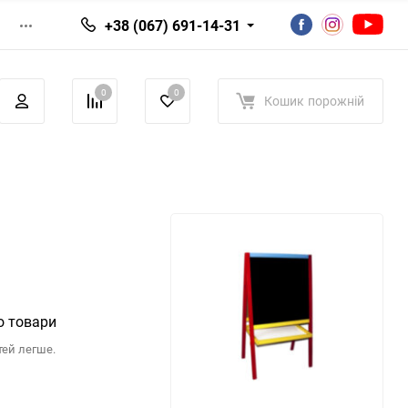
+38 (067) 691-14-31
0
0
Кошик
порожній
о товари
тей легше.