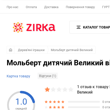
Про нас
Оплата
Доставка
Повернення товару
ГУРТ 
КАТАЛОГ ТОВАР
Дерев'яні іграшки
Мольберт дитячий Великий
Мольберт дитячий Великий в
Відгуки (1)
Картка товару
1 отзыв к товару
Великий
1.0
0 от
0 от
середній