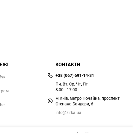
РЕЖІ
КОНТАКТИ
+38 (067) 691-14-31
бук
Пн, Вт, Ср, Чт, Пт
8:00—17:00
грам
м.Київ, метро Почайна, проспект
Степана Бандери, 6
ube
info@zirka.ua