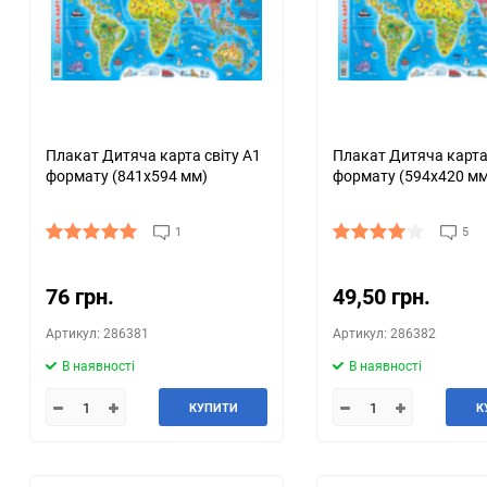
Плакат Дитяча карта світу А1
Плакат Дитяча карта 
формату (841х594 мм)
формату (594х420 мм
1
5
76 грн.
49,50 грн.
Артикул: 286381
Артикул: 286382
В наявності
В наявності
КУПИТИ
К