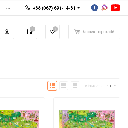
+38 (067) 691-14-31
0
0
Кошик
порожній
Плитка
Детально
Список
Кількість:
30
30
60
90