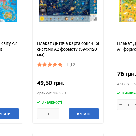
світу А2
Плакат Дитяча карта сонячної
Плакат Д
)
системи А2 формату (594х420
А1 форма
мм)
2
76 грн
49,50 грн.
Артикул: 
Артикул: 286383
В наявн
В наявності
УПИТИ
КУПИТИ