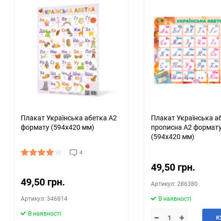
Плакат Українська абетка А2
Плакат Українська а
формату (594х420 мм)
прописна А2 формат
(594х420 мм)
4
49,50 грн.
49,50 грн.
Артикул: 286380
Артикул: 346814
В наявності
В наявності
К