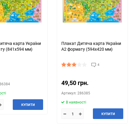
150
итяча карта України
Плакат Дитяча карта України
ту (841х594 мм)
А2 формату (594х420 мм)
4
.
49,50 грн.
286384
ості
Артикул: 286385
В наявності
КУПИТИ
КУПИТИ