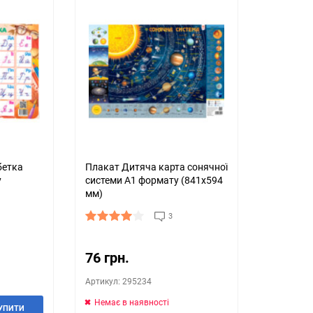
бетка
Плакат Дитяча карта сонячної
у
системи А1 формату (841х594
мм)
3
76 грн.
Артикул: 295234
Немає в наявності
УПИТИ