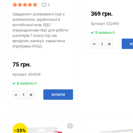
2
369 грн.
Завдання і розвиваючі ігри з
математики, української й
Артикул: 522490
англійської мов, ЯДС
(природознавства) для роботи
В наявності
школярів 1 класу під час
вихідних, канікул, карантина
К
(програма НУШ).
75 грн.
Артикул: 454058
В наявності
КУПИТИ
−25%