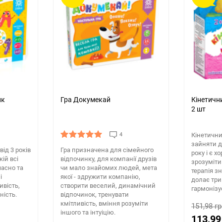
ик
Гра Докумекай
Кінетични
2 шт
4
Кінетични
зайняти д
від 3 років
Гра призначена для сімейного
року і є 
ій всі
відпочинку, для компанії друзів
зрозуміти 
асно та
чи мало знайомих людей, мета
терапія зн
і
якої - здружити компанію,
долає три
вість,
створити веселий, динамічний
гармонізу
ність.
відпочинок, тренувати
кмітливість, вміння розуміти
151,98 гр
іншого та інтуіцію.
113,99