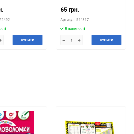
н.
65 грн.
522492
Артикул: 544817
ості
В наявності
КУПИТИ
КУПИТИ