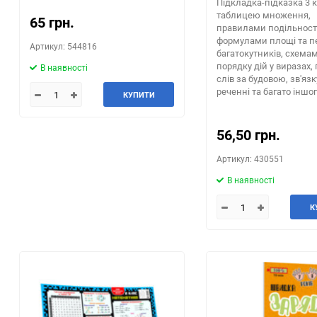
Підкладка-підказка 3 к
таблицею множення,
65 грн.
правилами подільності
формулами площі та п
Артикул: 544816
багатокутників, схема
порядку дій у виразах, 
В наявності
слів за будовою, зв'язк
реченні та багато іншог
КУПИТИ
56,50 грн.
Артикул: 430551
В наявності
К