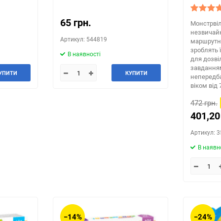
65 грн.
Монстрвіл
незвичайн
Артикул: 544819
маршрутна 
зроблять 
В наявності
для дозвіл
завданням
УПИТИ
КУПИТИ
непередба
віком від 
472 грн.
401,20
Артикул: 
В наявн
−14%
−24%