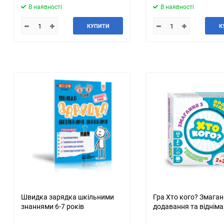
В наявності
В наявності
КУПИТИ
К
Швидка зарядка шкільними
Гра Хто кого? Змаган
знаннями 6-7 років
додавання та віднім