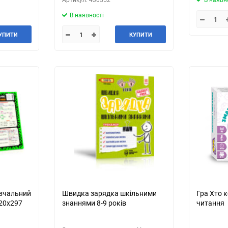
В наявності
УПИТИ
КУПИТИ
авчальний
Швидка зарядка шкільними
Гра Хто 
420х297
знаннями 8-9 років
читання