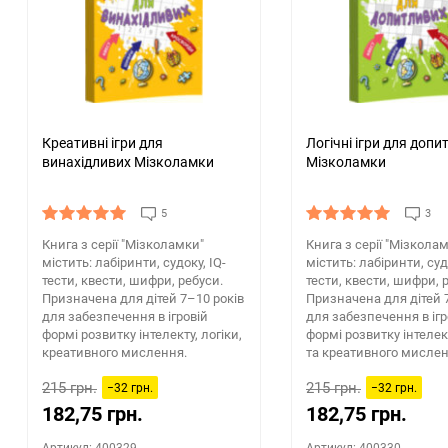
150
Креативні ігри для
Логічні ігри для допи
винахідливих Мізколамки
Мізколамки
5
3
Книга з серії "Мізколамки"
Книга з серії "Мізкола
містить: лабіринти, судоку, IQ-
містить: лабіринти, суд
тести, квести, шифри, ребуси.
тести, квести, шифри, 
Призначена для дітей 7–10 років
Призначена для дітей 
для забезпечення в ігровій
для забезпечення в ігр
формі розвитку інтелекту, логіки,
формі розвитку інтелект
креативного мислення.
та креативного мислен
215 грн.
215 грн.
−32 грн.
−32 грн.
182,75 грн.
182,75 грн.
Артикул: 400329
Артикул: 400330