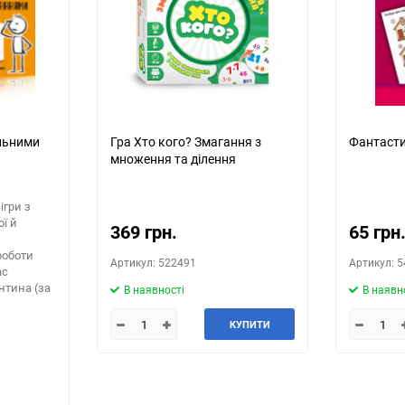
льними
Гра Хто кого? Змагання з
Фантасти
множення та ділення
ігри з
ї й
369 грн.
65 грн
роботи
Артикул: 522491
Артикул: 
ас
антина (за
В наявності
В наявн
КУПИТИ