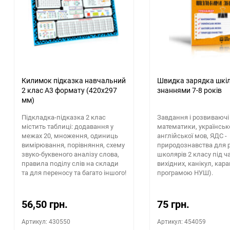
Килимок підказка навчальний
Швидка зарядка шкі
2 клас А3 формату (420х297
знаннями 7-8 років
мм)
Підкладка-підказка 2 клас
Завдання і розвиваючі 
містить таблиці: додавання у
математики, українсько
межах 20, множення, одиниць
англійської мов, ЯДС -
вимірювання, порівняння, схему
природознавства для 
звуко-буквеного аналізу слова,
школярів 2 класу під ч
правила поділу слів на склади
вихідних, канікул, кар
та для переносу та багато іншого!
програмою НУШ).
56,50 грн.
75 грн.
Артикул: 430550
Артикул: 454059