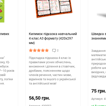
тливих
Килимок підказка навчальний
Швидка з
4 клас А3 формату (420х297
знаннями
мм)
2
Завдання 
математик
мки"
Підкладка-підказка 4 клас із
англійськ
оку, IQ-
правилами усних обчислень,
природозн
ребуси.
множення і ділення в стовпчик,
роботи шк
7–10 років
дробами, поясненням щодо
вихідних,
овій
членів речення, частин мови,
(відповід
у, логіки
відмінків та іншого з української
ня.
та англійської мов!
75 грн
56,50 грн.
Артикул: 
Артикул: 430552
В наявн