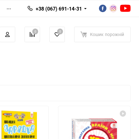
+38 (067) 691-14-31
0
0
Кошик
порожній