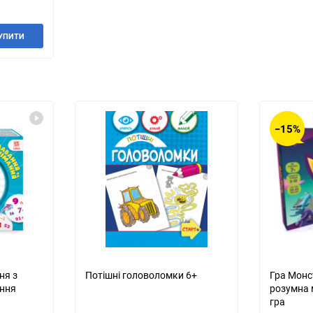
УПИТИ
−15%
ня з
Потішні головоломки 6+
Гра Монс
ання
розумна 
гра