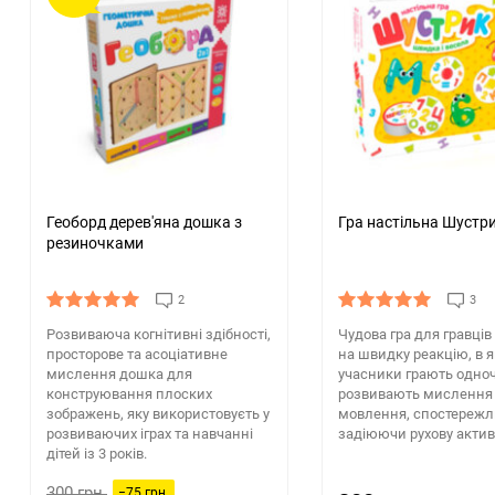
Геоборд дерев'яна дошка з
Гра настільна Шустр
резиночками
2
3
Розвиваюча когнітивні здібності,
Чудова гра для гравців 
просторове та асоціативне
на швидку реакцію, в як
мислення дошка для
учасники грають одноч
конструювання плоских
розвивають мислення 
зображень, яку використовуєть у
мовлення, спостережли
розвиваючих іграх та навчанні
задіюючи рухову актив
дітей із 3 років.
300 грн.
−75 грн.