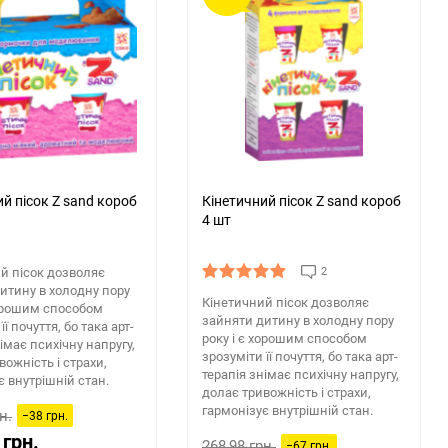
й пісок Z sand короб
Кінетичний пісок Z sand короб
4 шт
й пісок дозволяє
2
итину в холодну пору
Кінетичний пісок дозволяє
хорошим способом
зайняти дитину в холодну пору
її почуття, бо така арт-
року і є хорошим способом
імає психічну напругу,
зрозуміти її почуття, бо така арт-
вожність і страхи,
терапія знімає психічну напругу,
є внутрішній стан.
долає тривожність і страхи,
гармонізує внутрішній стан.
н.
−38 грн.
 грн.
268,98 грн.
−67 грн.