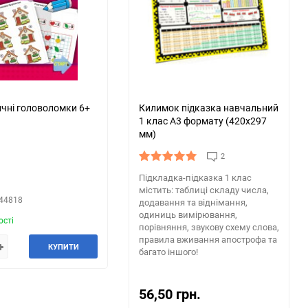
чні головоломки 6+
Килимок підказка навчальний
1 клас А3 формату (420х297
мм)
2
.
Підкладка-підказка 1 клас
містить: таблиці складу числа,
544818
додавання та віднімання,
одиниць вимірювання,
ості
порівняння, звукову схему слова,
правила вживання апострофа та
КУПИТИ
багато іншого!
56,50 грн.