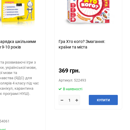
арядка шкільними
Гра Хто кого? Змагання:
 9-10 років
країни та міста
та розвиваючі ігри з
и, української мови,
369 грн.
ої мови та
авства (ЯДС) для
Артикул: 522493
олярів 4 класу під час
 канікул, карантина
В наявності
ає програмі НУШ).
КУПИТИ
.
454061
ості