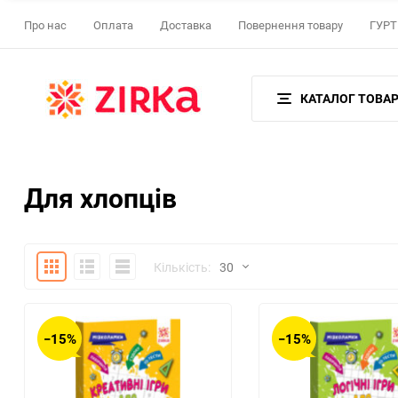
Про нас
Оплата
Доставка
Повернення товару
ГУРТ 
КАТАЛОГ ТОВАР
Для хлопців
Плитка
Детально
Список
Кількість:
30
30
−15%
−15%
60
90