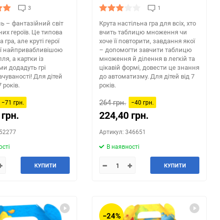
3
1
ь – фантазійний світ
Крута настільна гра для всіх, хто
их героїв. Це типова
вчить таблицю множення чи
гра, але круті герої
хоче її повторити, завдання якої
її найпривабливішою
– допомогти завчити таблицю
ля, а картки із
множення й ділення в легкій та
и додадуть грі
цікавій формі, довести це знання
чуваності! Для дітей
до автоматизму. Для дітей від 7
7 років.
років.
264 грн.
−71 грн.
−40 грн.
 грн.
224,40 грн.
352277
Артикул: 346651
ості
В наявності
КУПИТИ
КУПИТИ
−24%