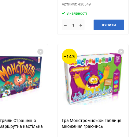
Артикул: 430549
В наявності
КУПИТИ
−14%
трвіль Страшенно
Гра Монстромножки Таблиця
маршрутна настільна
множення граючись