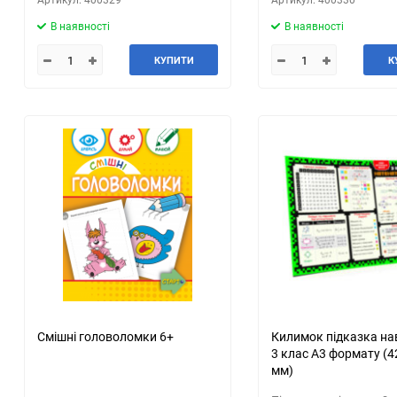
В наявності
В наявності
КУПИТИ
К
Смішні головоломки 6+
Килимок підказка н
3 клас А3 формату (
мм)