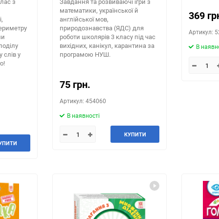
лас з
Завдання та розвиваючі ігри з
математики, української й
369 гр
,
англійської мов,
ериметру
природознавства (ЯДС) для
Артикул: 
ми
роботи школярів 3 класу під час
поділу
вихідних, канікул, карантина за
В наявн
у слів у
програмою НУШ.
о!
75 грн.
Артикул: 454060
В наявності
КУПИТИ
УПИТИ