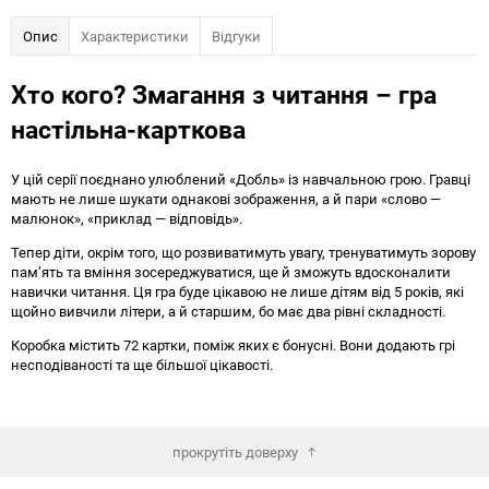
Опис
Характеристики
Відгуки
Хто кого? Змагання з читання – гра
настільна-карткова
У цій серії поєднано улюблений «Добль» із навчальною грою. Гравці
мають не лише шукати однакові зображення, а й пари «слово —
малюнок», «приклад — відповідь».
Тепер діти, окрім того, що розвиватимуть увагу, тренуватимуть зорову
пам’ять та вміння зосереджуватися, ще й зможуть вдосконалити
навички читання. Ця гра буде цікавою не лише дітям від 5 років, які
щойно вивчили літери, а й старшим, бо має два рівні складності.
Коробка містить 72 картки, поміж яких є бонусні. Вони додають грі
несподіваності та ще більшої цікавості.
прокрутіть доверху