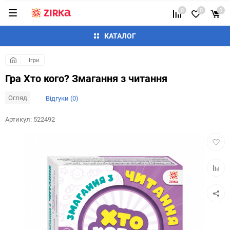
0
0
0
КАТАЛОГ
Ігри
Гра Хто кого? Змагання з читання
Огляд
Відгуки (0)
Артикул:
522492
Додат
в
обран
Додай
до
таблиц
порівн