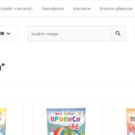
(прайс + каталог)
Сертифікати
Контакти
Освітня субвенція
ІВ
и”