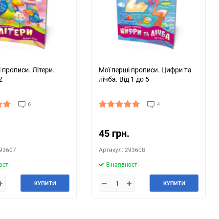
150
 прописи. Літери.
Мої перші прописи. Цифри та
2
лічба. Від 1 до 5
6
4
.
45 грн.
293607
Артикул: 293608
ості
В наявності
КУПИТИ
КУПИТИ