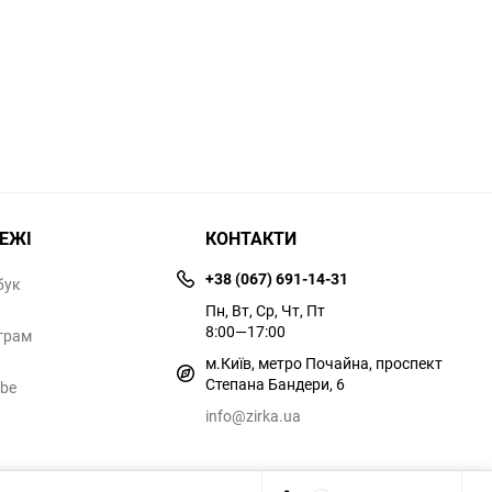
РЕЖІ
КОНТАКТИ
+38 (067) 691-14-31
бук
Пн, Вт, Ср, Чт, Пт
8:00—17:00
грам
м.Київ, метро Почайна, проспект
Степана Бандери, 6
ube
info@zirka.ua