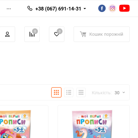
+38 (067) 691-14-31
0
0
Кошик
порожній
Плитка
Детально
Список
Кількість:
30
30
60
90