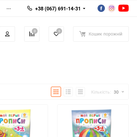
+38 (067) 691-14-31
0
0
Кошик
порожній
Плитка
Детально
Список
Кількість:
30
30
60
90