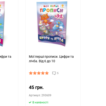
ифри та
Мої перші прописи. Цифри та
лічба. Від 6 до 10
5
45 грн.
Артикул: 293609
В наявності