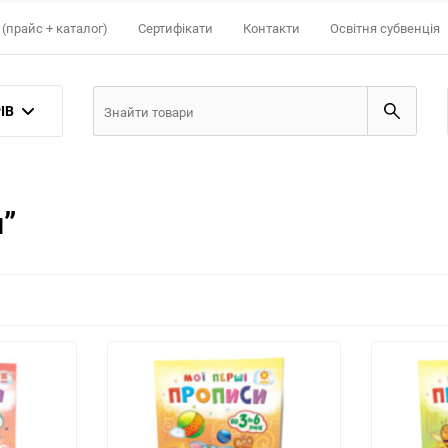
(прайс + каталог)
Сертифікати
Контакти
Освітня субвенція
ІВ
и”