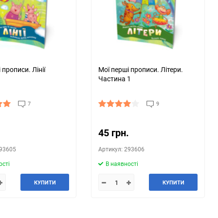
150
 прописи. Лінії
Мої перші прописи. Літери.
Частина 1
7
9
.
45 грн.
293605
Артикул: 293606
ості
В наявності
КУПИТИ
КУПИТИ