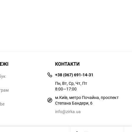
РЕЖІ
КОНТАКТИ
+38 (067) 691-14-31
бук
Пн, Вт, Ср, Чт, Пт
8:00—17:00
грам
м.Київ, метро Почайна, проспект
Степана Бандери, 6
ube
info@zirka.ua