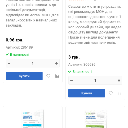
учнів 1-4 класів належить до
Свідоцтво містить усі розділи,
шкільної документації,
які рекомендує МОН для
відповідає вимогам МОН. Для
оцінювання досягнень учнів 1
загальноосвітніх навчальних
класу, має зручний формат та
закладів.
кольоровий дизайн, що надає
свідоцтву вигляд документу.
Призначене для полегшення
0,96 грн.
ведення звітності вчителів.
Артикул: 286189
В наявності
3 грн.
Артикул: 306686
В наявності
Додати
Додайте
Купити
в
до
обране
таблиці
порівняння
Додати
Додай
Купити
в
до
обране
табли
порів