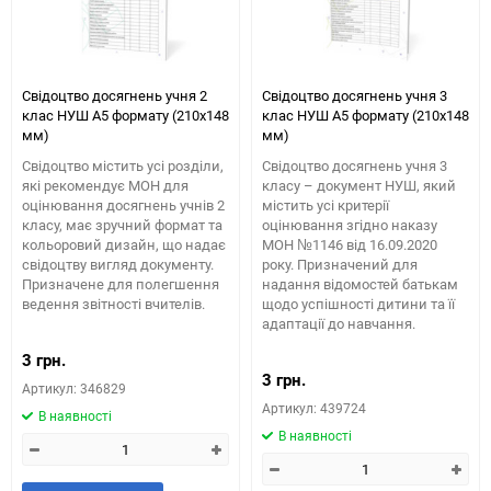
Свідоцтво досягнень учня 2
Свідоцтво досягнень учня 3
клас НУШ А5 формату (210х148
клас НУШ А5 формату (210х148
мм)
мм)
Свідоцтво містить усі розділи,
Свідоцтво досягнень учня 3
які рекомендує МОН для
класу – документ НУШ, який
оцінювання досягнень учнів 2
містить усі критерії
класу, має зручний формат та
оцінювання згідно наказу
кольоровий дизайн, що надає
МОН №1146 від 16.09.2020
свідоцтву вигляд документу.
року. Призначений для
Призначене для полегшення
надання відомостей батькам
ведення звітності вчителів.
щодо успішності дитини та її
адаптації до навчання.
3 грн.
3 грн.
Артикул: 346829
Артикул: 439724
В наявності
В наявності