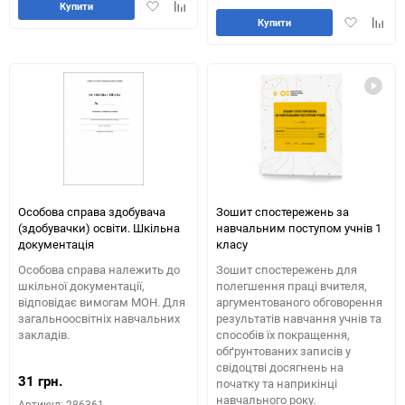
Додати
Додайте
Купити
Додати
Додай
в
до
Купити
в
до
обране
таблиці
обране
табли
порівняння
порів
Особова справа здобувача
Зошит спостережень за
(здобувачки) освіти. Шкільна
навчальним поступом учнів 1
документація
класу
Особова справа належить до
Зошит спостережень для
шкільної документації,
полегшення праці вчителя,
відповідає вимогам МОН. Для
аргументованого обговорення
загальноосвітніх навчальних
результатів навчання учнів та
закладів.
способів їх покращення,
обґрунтованих записів у
свідоцтві досягнень на
31 грн.
початку та наприкінці
навчального року.
Артикул: 286361