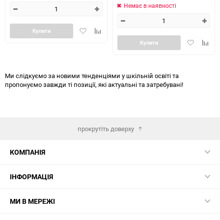
Немає в наявності
Додати
Додайте
Купити
в
до
Додати
Додай
Купити
обране
таблиці
в
до
порівняння
обране
табли
порів
Ми слідкуємо за новими тенденціями у шкільній освіті та
пропонуємо завжди ті позиції, які актуальні та затребувані!
прокрутіть доверху
КОМПАНІЯ
ІНФОРМАЦІЯ
МИ В МЕРЕЖІ