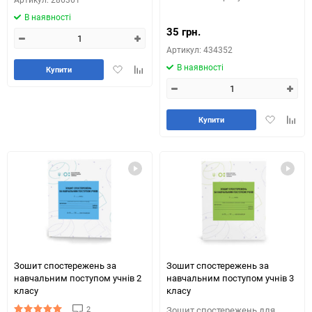
В наявності
35 грн.
Артикул: 434352
В наявності
Додати
Додайте
Купити
в
до
обране
таблиці
порівняння
Додати
Додай
Купити
в
до
обране
табли
порів
Зошит спостережень за
Зошит спостережень за
навчальним поступом учнів 2
навчальним поступом учнів 3
класу
класу
2
Зошит спостережень для