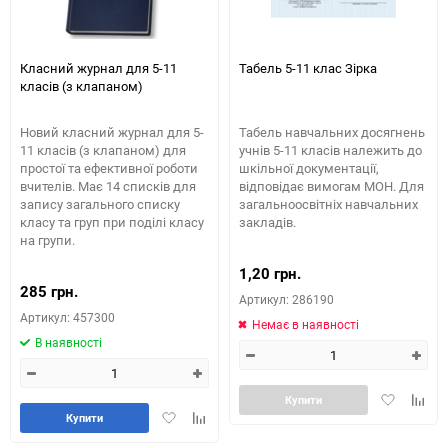
Класний журнал для 5-11
Табель 5-11 клас Зірка
класів (з клапаном)
Новий класний журнал для 5-
Табель навчальних досягнень
11 класів (з клапаном) для
учнів 5-11 класів належить до
простої та ефективної роботи
шкільної документації,
вчителів. Має 14 списків для
відповідає вимогам МОН. Для
запису загального списку
загальноосвітніх навчальних
класу та груп при поділі класу
закладів.
на групи.
1,20 грн.
285 грн.
Артикул: 286190
Артикул: 457300
Немає в наявності
В наявності
Додати
Додай
Купити
Додати
Додайте
в
до
Купити
в
до
обране
табли