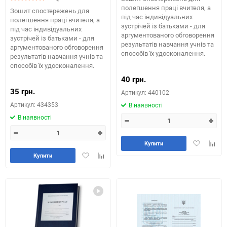
полегшення праці вчителя, а
Зошит спостережень для
під час індивідуальних
полегшення праці вчителя, а
зустрічей із батьками - для
під час індивідуальних
аргументованого обговорення
зустрічей із батьками - для
результатів навчання учнів та
аргументованого обговорення
способів їх удосконалення.
результатів навчання учнів та
способів їх удосконалення.
40 грн.
35 грн.
Артикул: 440102
Артикул: 434353
В наявності
В наявності
Додати
Додай
Купити
в
до
Додати
Додайте
Купити
обране
табли
в
до
порів
обране
таблиці
порівняння