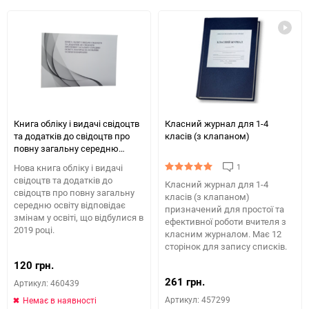
обране
таблиці
порів
порівняння
Книга обліку і видачі свідоцтв
Класний журнал для 1-4
та додатків до свідоцтв про
класів (з клапаном)
повну загальну середню
освіту
1
Нова книга обліку і видачі
свідоцтв та додатків до
Класний журнал для 1-4
свідоцтв про повну загальну
класів (з клапаном)
середню освіту відповідає
призначений для простої та
змінам у освіті, що відбулися в
ефективної роботи вчителя з
2019 році.
класним журналом. Має 12
сторінок для запису списків.
120 грн.
261 грн.
Артикул: 460439
Артикул: 457299
Немає в наявності