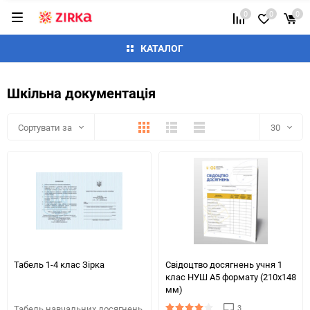
0
0
0
КАТАЛОГ
Шкільна документація
Плитка
Детально
Список
Сортувати за
30
30
60
90
150
Табель 1-4 клас Зірка
Свідоцтво досягнень учня 1
клас НУШ А5 формату (210х148
мм)
3
Табель навчальних досягнень