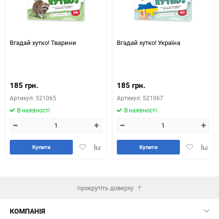
Вгадай хутко! Тварини
Вгадай хутко! Україна
185 грн.
185 грн.
Артикул: 521065
Артикул: 521067
В наявності
В наявності
Додати
Додайте
Додати
Додай
Купити
Купити
в
до
в
до
обране
таблиці
обране
табли
порівняння
порів
прокрутіть доверху
КОМПАНІЯ