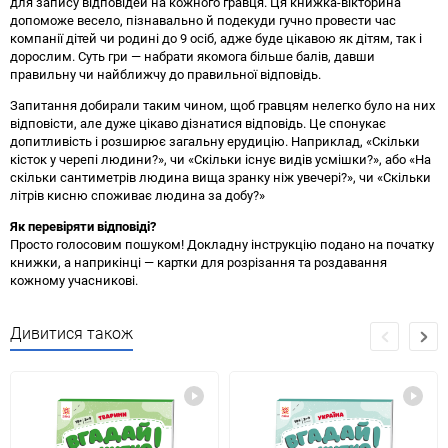
для запису відповідей на кожного гравця. Ця книжка-вікторина
допоможе весело, пізнавально й подекуди гучно провести час
компанії дітей чи родині до 9 осіб, адже буде цікавою як дітям, так і
дорослим. Суть гри — набрати якомога більше балів, давши
правильну чи найближчу до правильної відповідь.
Запитання добирали таким чином, щоб гравцям нелегко було на них
відповісти, але дуже цікаво дізнатися відповідь. Це спонукає
допитливість і розширює загальну ерудицію. Наприклад, «Скільки
кісток у черепі людини?», чи «Скільки існує видів усмішки?», або «На
скільки сантиметрів людина вища зранку ніж увечері?», чи «Скільки
літрів кисню споживає людина за добу?»
Як перевіряти відповіді?
Просто голосовим пошуком! Докладну інструкцію подано на початку
книжки, а наприкінці — картки для розрізання та роздавання
кожному учасникові.
Дивитися також