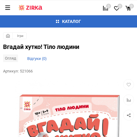
0
0
0
КАТАЛОГ
Ігри
Вгадай хутко! Тіло людини
Огляд
Відгуки (0)
Артикул:
521066
Додат
в
обран
Додай
до
таблиц
порівн