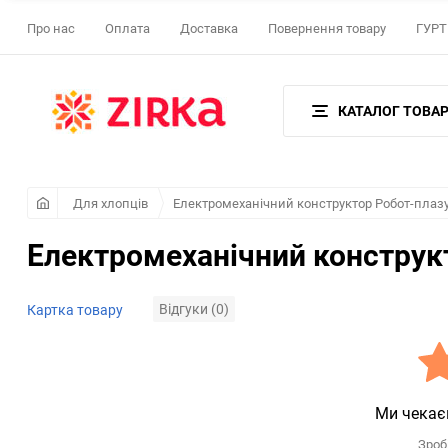
Про нас
Оплата
Доставка
Повернення товару
ГУРТ 
КАТАЛОГ ТОВАР
Для хлопців
Електромеханічний конструктор Робот-плаз
Електромеханічний конструкт
Відгуки (0)
Картка товару
Ми чекає
Зроб