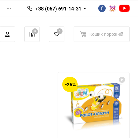
+38 (067) 691-14-31
0
0
Кошик
порожній
−25%