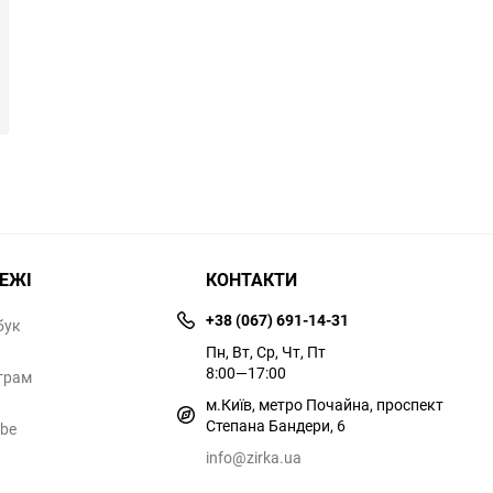
РЕЖІ
КОНТАКТИ
+38 (067) 691-14-31
бук
Пн, Вт, Ср, Чт, Пт
8:00—17:00
грам
м.Київ, метро Почайна, проспект
Степана Бандери, 6
ube
info@zirka.ua