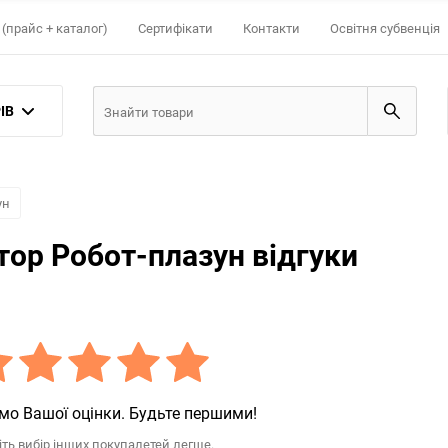
(прайс + каталог)
Сертифікати
Контакти
Освітня субвенція
ІВ
ун
ор Робот-плазун відгуки
мо Вашої оцінки. Будьте першими!
іть вибір інших покупалетей легше.