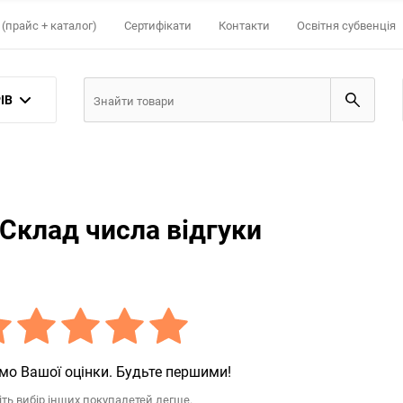
(прайс + каталог)
Сертифікати
Контакти
Освітня субвенція
ІВ
Склад числа відгуки
мо Вашої оцінки. Будьте першими!
іть вибір інших покупалетей легше.