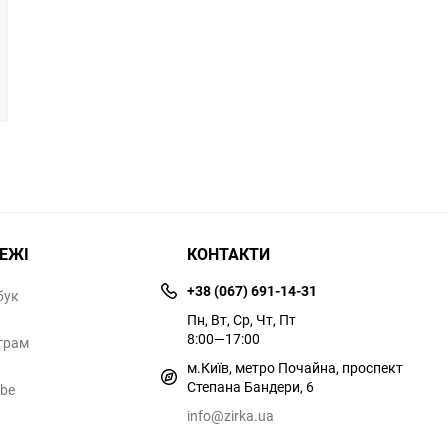
РЕЖІ
КОНТАКТИ
+38 (067) 691-14-31
бук
Пн, Вт, Ср, Чт, Пт
8:00—17:00
грам
м.Київ, метро Почайна, проспект
Степана Бандери, 6
ube
info@zirka.ua