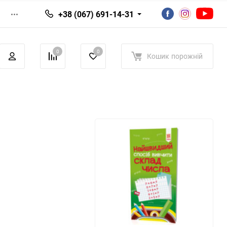
+38 (067) 691-14-31
0
0
Кошик
порожній