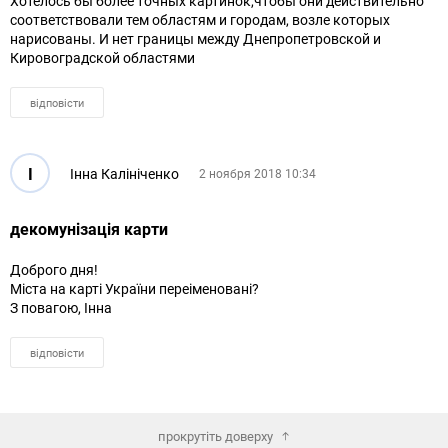
Хотелось бы более точных картинок,чтобы они действительно
соответствовали тем областям и городам, возле которых
нарисованы. И нет границы между Днепропетровской и
Кировоградской областями
відповісти
І
Інна Калініченко
2 ноября 2018 10:34
декомунізація карти
Доброго дня!
Міста на карті України переіменовані?
З повагою, Інна
відповісти
прокрутіть доверху