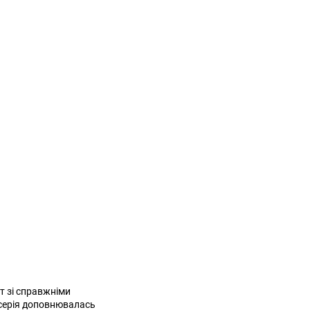
ит зі справжніми
я серія доповнювалась