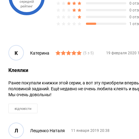
середній
0 от
рейтинг
0 от
0 от
1 от
К
Катерина
(5 з 5)
19 февраля 2020 
Клеялки
Ранее покупали книжки этой серии, а вот эту приобрели впервы
половиной заданий. Ещё недавно не очень любила клеять и выр
Мы очень довольны!
відповісти
Л
Лещенко Наталя
11 января 2019 20:38