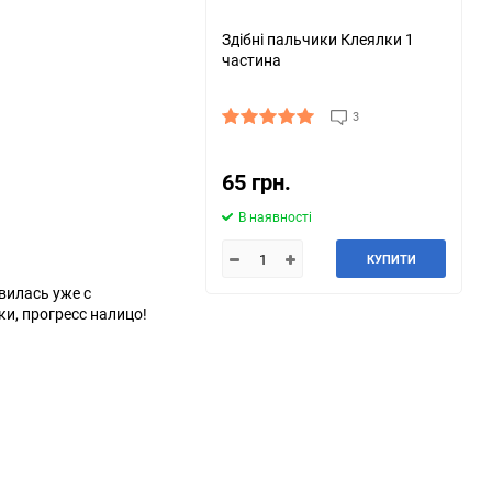
Здібні пальчики Клеялки 1
частина
3
65 грн.
В наявності
КУПИТИ
вилась уже с
и, прогресс налицо!