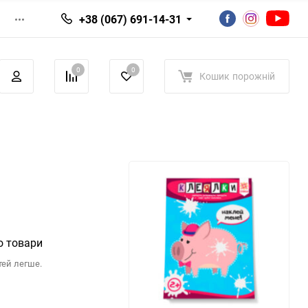
+38 (067) 691-14-31
0
0
Кошик
порожній
о товари
тей легше.