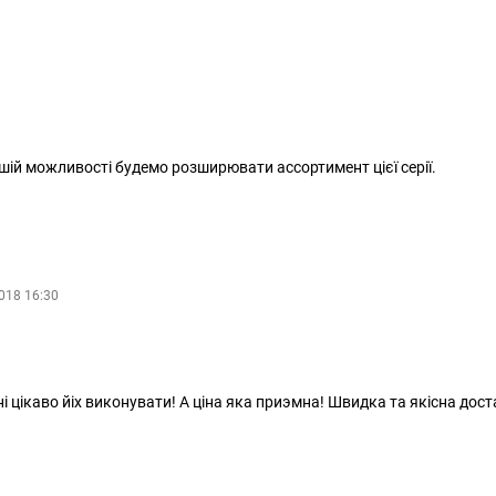
шій можливості будемо розширювати ассортимент цієї серії.
018 16:30
нi цiкаво йiх виконувати! А цiна яка приэмна! Швидка та якiсна дос