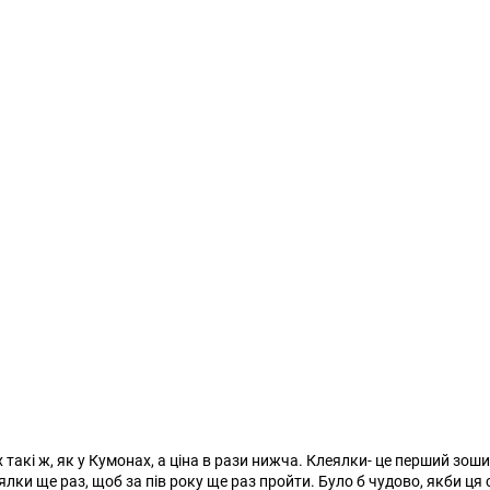
х такі ж, як у Кумонах, а ціна в рази нижча. Клеялки- це перший зош
ялки ще раз, щоб за пів року ще раз пройти. Було б чудово, якби ц