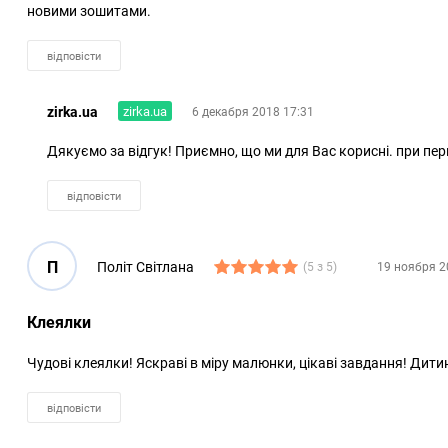
новими зошитами.
відповісти
zirka.ua
zirka.ua
6 декабря 2018 17:31
Дякуємо за відгук! Приємно, що ми для Вас корисні. при пер
відповісти
П
Полiт Свiтлана
(5 з 5)
19 ноября 2
Клеялки
Чудовi клеялки! Яскравi в мiру малюнки, цiкавi завдання! Дити
відповісти