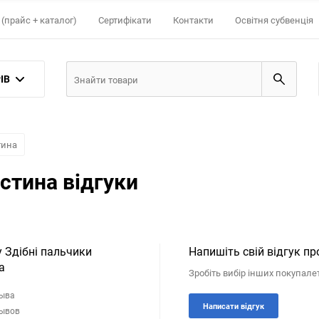
(прайс + каталог)
Сертифікати
Контакти
Освітня субвенція
ІВ
тина
стина відгуки
у Здібні пальчики
Напишіть свій відгук пр
а
Зробіть вибір інших покупале
зыва
Написати відгук
зывов