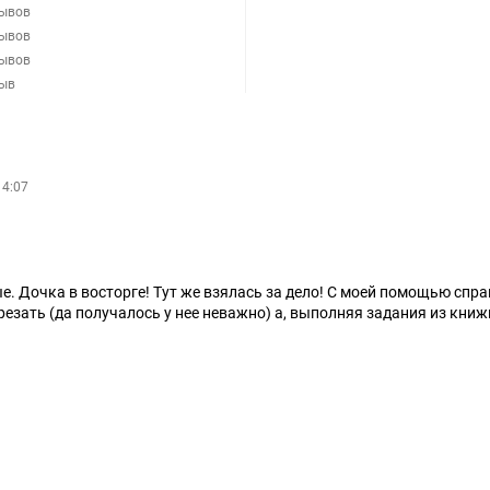
зывов
зывов
зывов
зыв
14:07
е. Дочка в восторге! Тут же взялась за дело! С моей помощью спра
езать (да получалось у нее неважно) а, выполняя задания из книжк