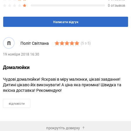
0 отзывов
Написати відгук
П
Полiт Свiтлана
(5 з 5)
19 ноября 2018 16:30
Домалюйки
Чудовi домалюйки! Яскравi в мiру малюнки, цiкавi завдання!
Дитинi цiкаво йiх виконувати! А цiна яка приэмна! Швидка та
якiсна доставка! Рекомендую!
відповісти
прокрутіть доверху