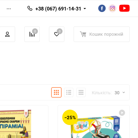
+38 (067) 691-14-31
0
0
Кошик
порожній
Плитка
Детально
Список
Кількість:
30
30
−25%
60
90