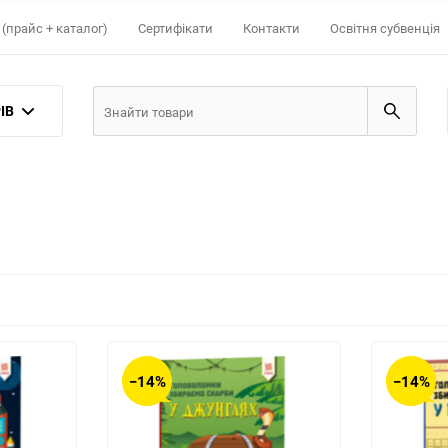
(прайс + каталог)
Сертифікати
Контакти
Освітня субвенція
ІВ
−14%
−14%