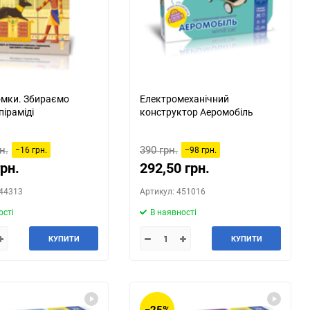
150
мки. Збираємо
Електромеханічний
піраміді
конструктор Аеромобіль
н.
390 грн.
−16 грн.
−98 грн.
грн.
292,50 грн.
444313
Артикул: 451016
ості
В наявності
КУПИТИ
КУПИТИ
−25%