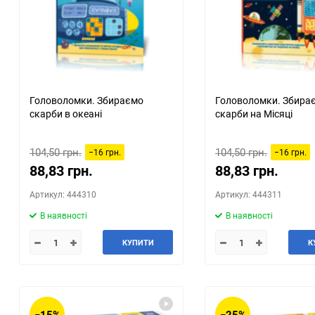
Головоломки. Збираємо
Головоломки. Збира
скарби в океані
скарби на Місяці
104,50 грн.
104,50 грн.
−16 грн.
−16 грн.
88,83 грн.
88,83 грн.
Артикул: 444310
Артикул: 444311
В наявності
В наявності
КУПИТИ
К
−15%
−25%