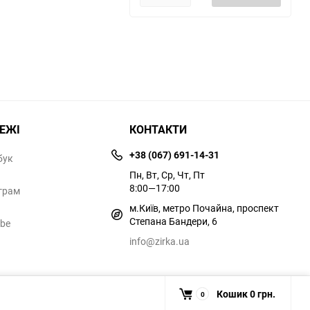
РЕЖІ
КОНТАКТИ
+38 (067) 691-14-31
бук
Пн, Вт, Ср, Чт, Пт
8:00—17:00
грам
м.Київ, метро Почайна, проспект
Степана Бандери, 6
ube
info@zirka.ua
Кошик
0 грн.
0