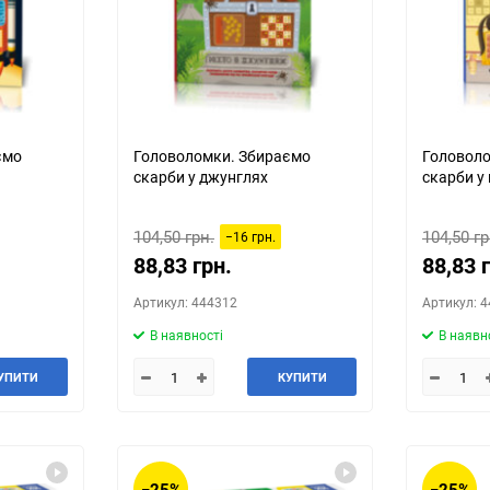
ємо
Головоломки. Збираємо
Головоло
скарби у джунглях
скарби у 
104,50 грн.
104,50 гр
−16 грн.
88,83 грн.
88,83 
Артикул: 444312
Артикул: 
В наявності
В наявн
УПИТИ
КУПИТИ
−25%
−25%