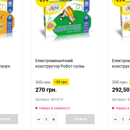
Електромеханічний
Електром
лазун
конструктор Робот-гусінь
конструк
360 грн.
390 грн.
−90 грн.
270 грн.
292,50
Артикул: 451014
Артикул: 
Немає в наявності
Немає в
УПИТИ
КУПИТИ