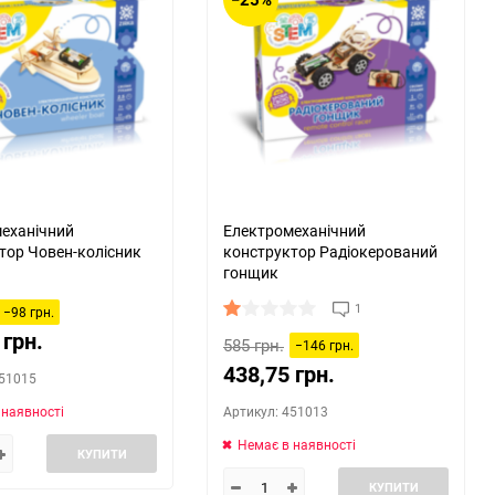
еханічний
Електромеханічний
тор Човен-колісник
конструктор Радіокерований
гонщик
1
−98 грн.
 грн.
585 грн.
−146 грн.
438,75 грн.
451015
 наявності
Артикул: 451013
Немає в наявності
КУПИТИ
КУПИТИ