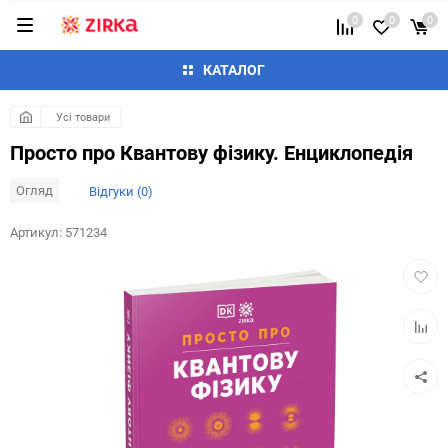
0
0
0
КАТАЛОГ
Усі товари
Просто про Квантову фізику. Енциклопедія
Огляд
Відгуки (0)
Артикул:
571234
Додат
в
обран
Додай
до
таблиц
порівн