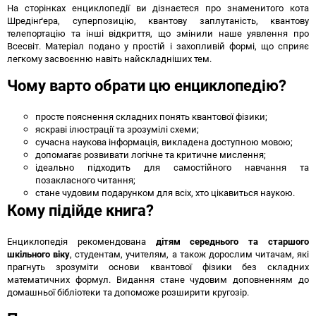
На сторінках енциклопедії ви дізнаєтеся про знаменитого кота
Шредінґера, суперпозицію, квантову заплутаність, квантову
телепортацію та інші відкриття, що змінили наше уявлення про
Всесвіт. Матеріал подано у простій і захопливій формі, що сприяє
легкому засвоєнню навіть найскладніших тем.
Чому варто обрати цю енциклопедію?
просте пояснення складних понять квантової фізики;
яскраві ілюстрації та зрозумілі схеми;
сучасна наукова інформація, викладена доступною мовою;
допомагає розвивати логічне та критичне мислення;
ідеально підходить для самостійного навчання та
позакласного читання;
стане чудовим подарунком для всіх, хто цікавиться наукою.
Кому підійде книга?
Енциклопедія рекомендована
дітям середнього та старшого
шкільного віку
, студентам, учителям, а також дорослим читачам, які
прагнуть зрозуміти основи квантової фізики без складних
математичних формул. Видання стане чудовим доповненням до
домашньої бібліотеки та допоможе розширити кругозір.