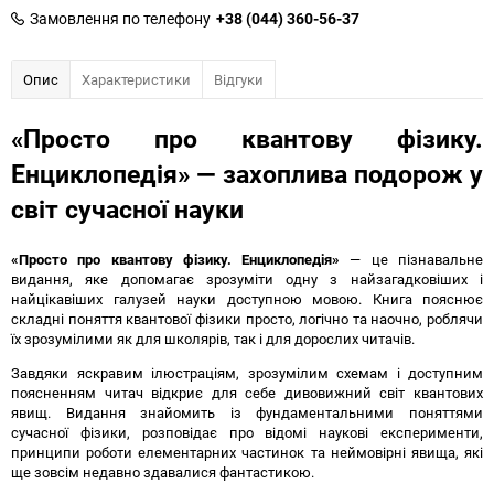
Замовлення по телефону
+38 (044) 360-56-37
Опис
Характеристики
Відгуки
«Просто про квантову фізику.
Енциклопедія» — захоплива подорож у
світ сучасної науки
«Просто про квантову фізику. Енциклопедія»
— це пізнавальне
видання, яке допомагає зрозуміти одну з найзагадковіших і
найцікавіших галузей науки доступною мовою. Книга пояснює
складні поняття квантової фізики просто, логічно та наочно, роблячи
їх зрозумілими як для школярів, так і для дорослих читачів.
Завдяки яскравим ілюстраціям, зрозумілим схемам і доступним
поясненням читач відкриє для себе дивовижний світ квантових
явищ. Видання знайомить із фундаментальними поняттями
сучасної фізики, розповідає про відомі наукові експерименти,
принципи роботи елементарних частинок та неймовірні явища, які
ще зовсім недавно здавалися фантастикою.