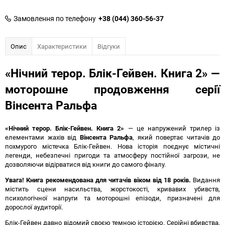
Замовлення по телефону
+38 (044) 360-56-37
Опис
Характеристики
Відгуки
«Нічний терор. Блік-Гейвен. Книга 2» —
моторошне продовження серії
Вінсента Ральфа
«Нічний терор. Блік-Гейвен. Книга 2»
— це напружений трилер із
елементами жахів від
Вінсента Ральфа
, який повертає читачів до
похмурого містечка Блік-Гейвен. Нова історія поєднує містичні
легенди, небезпечні пригоди та атмосферу постійної загрози, не
дозволяючи відірватися від книги до самого фіналу.
Увага! Книга рекомендована для читачів віком від 18 років.
Видання
містить сцени насильства, жорстокості, кривавих убивств,
психологічної напруги та моторошні епізоди, призначені для
дорослої аудиторії.
Блік-Гейвен давно відомий своєю темною історією. Серійні вбивства,