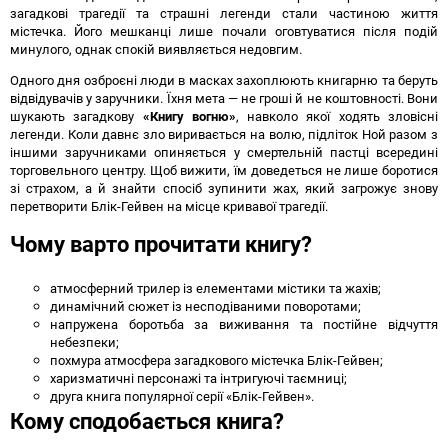
загадкові трагедії та страшні легенди стали частиною життя
містечка. Його мешканці лише почали оговтуватися після подій
минулого, однак спокій виявляється недовгим.
Одного дня озброєні люди в масках захоплюють книгарню та беруть
відвідувачів у заручники. Їхня мета — не гроші й не коштовності. Вони
шукають загадкову
«Книгу вогню»
, навколо якої ходять зловісні
легенди. Коли давнє зло виривається на волю, підліток Ной разом з
іншими заручниками опиняється у смертельній пастці всередині
торговельного центру. Щоб вижити, їм доведеться не лише боротися
зі страхом, а й знайти спосіб зупинити жах, який загрожує знову
перетворити Блік-Гейвен на місце кривавої трагедії.
Чому варто прочитати книгу?
атмосферний трилер із елементами містики та жахів;
динамічний сюжет із несподіваними поворотами;
напружена боротьба за виживання та постійне відчуття
небезпеки;
похмура атмосфера загадкового містечка Блік-Гейвен;
харизматичні персонажі та інтригуючі таємниці;
друга книга популярної серії «Блік-Гейвен».
Кому сподобається книга?