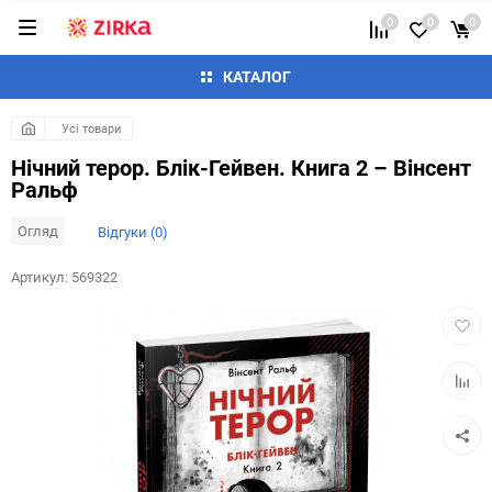
0
0
0
КАТАЛОГ
Усі товари
Нічний терор. Блік-Гейвен. Книга 2 – Вінсент
Ральф
Огляд
Відгуки (0)
Артикул:
569322
Додат
в
обран
Додай
до
таблиц
порівн